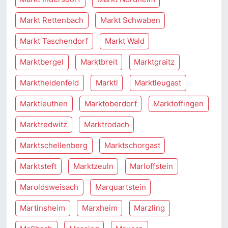
Markt Rettenbach
Markt Schwaben
Markt Taschendorf
Markt Wald
Marktbergel
Marktbreit
Marktgraitz
Marktheidenfeld
Marktl
Marktleugast
Marktleuthen
Marktoberdorf
Marktoffingen
Marktredwitz
Marktrodach
Marktschellenberg
Marktschorgast
Marktsteft
Marktzeuln
Marloffstein
Maroldsweisach
Marquartstein
Martinsheim
Marxheim
Marzling