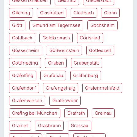
Gessertshausen
Gestratz
Giebelstadt
Gilching
Glashütten
Glattbach
Glonn
Glött
Gmund am Tegernsee
Gochsheim
Goldbach
Goldkronach
Görisried
Gössenheim
Gößweinstein
Gotteszell
Gottfrieding
Graben
Grabenstätt
Gräfelfing
Grafenau
Gräfenberg
Gräfendorf
Grafengehaig
Grafenrheinfeld
Grafenwiesen
Grafenwöhr
Grafing bei München
Grafrath
Grainau
Grainet
Grasbrunn
Grassau