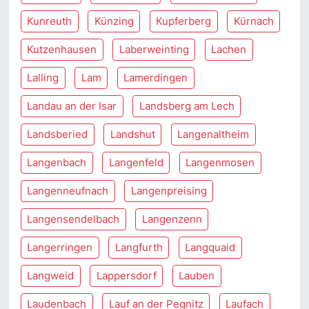
Kunreuth
Künzing
Kupferberg
Kürnach
Kutzenhausen
Laberweinting
Lachen
Lalling
Lam
Lamerdingen
Landau an der Isar
Landsberg am Lech
Landsberied
Landshut
Langenaltheim
Langenbach
Langenfeld
Langenmosen
Langenneufnach
Langenpreising
Langensendelbach
Langenzenn
Langerringen
Langfurth
Langquaid
Langweid
Lappersdorf
Lauben
Laudenbach
Lauf an der Pegnitz
Laufach