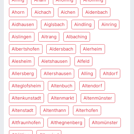
Ahorn
Aichach
Aichen
Aidenbach
Aidhausen
Aiglsbach
Aindling
Ainring
Aislingen
Aitrang
Albaching
Albertshofen
Aldersbach
Alerheim
Alesheim
Aletshausen
Alfeld
Allersberg
Allershausen
Alling
Altdorf
Alteglofsheim
Altenbuch
Altendorf
Altenkunstadt
Altenmarkt
Altenmünster
Altenstadt
Altenthann
Alterhofen
Altfraunhofen
Althegnenberg
Altomünster