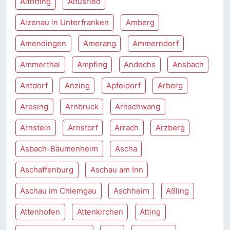
Altötting
Altusried
Alzenau in Unterfranken
Amberg
Amendingen
Amerang
Ammerndorf
Ammerthal
Ampfing
Andechs
Ansbach
Antdorf
Anzing
Apfeldorf
Arberg
Aresing
Arnbruck
Arnschwang
Arnstein
Arnstorf
Arrach
Arzberg
Asbach-Bäumenheim
Ascha
Aschaffenburg
Aschau am Inn
Aschau im Chiemgau
Aschheim
Aßling
Attenhofen
Attenkirchen
Atting