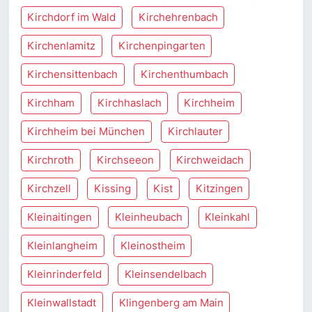
Kirchdorf im Wald
Kirchehrenbach
Kirchenlamitz
Kirchenpingarten
Kirchensittenbach
Kirchenthumbach
Kirchham
Kirchhaslach
Kirchheim
Kirchheim bei München
Kirchlauter
Kirchroth
Kirchseeon
Kirchweidach
Kirchzell
Kissing
Kist
Kitzingen
Kleinaitingen
Kleinheubach
Kleinkahl
Kleinlangheim
Kleinostheim
Kleinrinderfeld
Kleinsendelbach
Kleinwallstadt
Klingenberg am Main