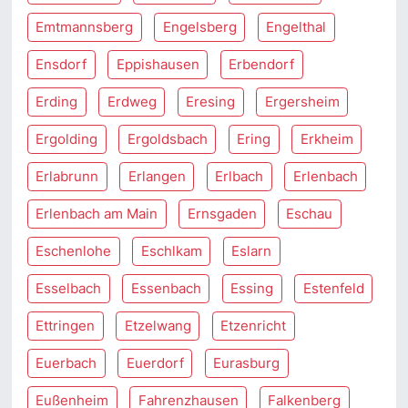
Emtmannsberg
Engelsberg
Engelthal
Ensdorf
Eppishausen
Erbendorf
Erding
Erdweg
Eresing
Ergersheim
Ergolding
Ergoldsbach
Ering
Erkheim
Erlabrunn
Erlangen
Erlbach
Erlenbach
Erlenbach am Main
Ernsgaden
Eschau
Eschenlohe
Eschlkam
Eslarn
Esselbach
Essenbach
Essing
Estenfeld
Ettringen
Etzelwang
Etzenricht
Euerbach
Euerdorf
Eurasburg
Eußenheim
Fahrenzhausen
Falkenberg