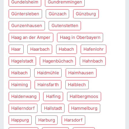
Gundelsheim
Gundremmingen
Güntersleben
Günzach
Günzburg
Gunzenhausen
Gutenstetten
Haag an der Amper
Haag in Oberbayern
Haar
Haarbach
Habach
Hafenlohr
Hagelstadt
Hagenbüchach
Hahnbach
Haibach
Haidmühle
Haimhausen
Haiming
Hainsfarth
Halblech
Haldenwang
Halfing
Hallbergmoos
Hallerndorf
Hallstadt
Hammelburg
Happurg
Harburg
Harsdorf