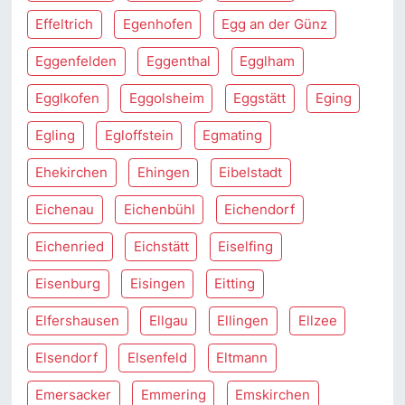
Effeltrich
Egenhofen
Egg an der Günz
Eggenfelden
Eggenthal
Egglham
Egglkofen
Eggolsheim
Eggstätt
Eging
Egling
Egloffstein
Egmating
Ehekirchen
Ehingen
Eibelstadt
Eichenau
Eichenbühl
Eichendorf
Eichenried
Eichstätt
Eiselfing
Eisenburg
Eisingen
Eitting
Elfershausen
Ellgau
Ellingen
Ellzee
Elsendorf
Elsenfeld
Eltmann
Emersacker
Emmering
Emskirchen