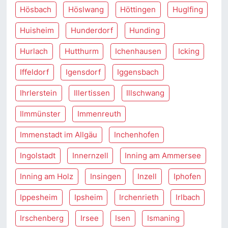
Hösbach
Höslwang
Höttingen
Huglfing
Huisheim
Hunderdorf
Hunding
Hurlach
Hutthurm
Ichenhausen
Icking
Iffeldorf
Igensdorf
Iggensbach
Ihrlerstein
Illertissen
Illschwang
Ilmmünster
Immenreuth
Immenstadt im Allgäu
Inchenhofen
Ingolstadt
Innernzell
Inning am Ammersee
Inning am Holz
Insingen
Inzell
Iphofen
Ippesheim
Ipsheim
Irchenrieth
Irlbach
Irschenberg
Irsee
Isen
Ismaning