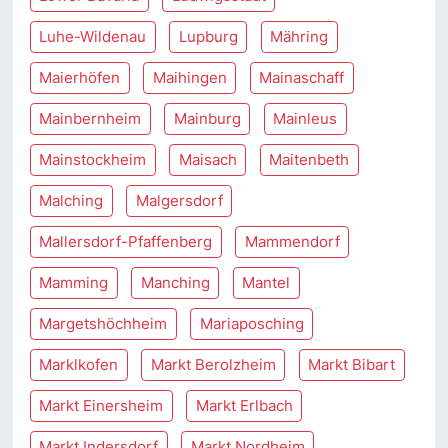
Luhe-Wildenau
Lupburg
Mähring
Maierhöfen
Maihingen
Mainaschaff
Mainbernheim
Mainburg
Mainleus
Mainstockheim
Maisach
Maitenbeth
Malching
Malgersdorf
Mallersdorf-Pfaffenberg
Mammendorf
Mamming
Manching
Mantel
Margetshöchheim
Mariaposching
Marklkofen
Markt Berolzheim
Markt Bibart
Markt Einersheim
Markt Erlbach
Markt Indersdorf
Markt Nordheim