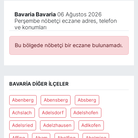
Bavaria Bavaria
06 Ağustos 2026
Perşembe nöbetçi eczane adres, telefon
ve konumları
Bu bölgede nöbetçi bir eczane bulunamadı.
BAVARIA DIĞER İLÇELER
Abenberg
Abensberg
Absberg
Achslach
Adelsdorf
Adelshofen
Adelsried
Adelzhausen
Adlkofen
Affing
Aham
Aholfing
Aholming