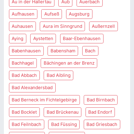
Au in der Hallertau
Aub
Auerbach
Aufhausen
Aufseß
Augsburg
Auhausen
Aura im Sinngrund
Außernzell
Aying
Aystetten
Baar-Ebenhausen
Babenhausen
Babensham
Bach
Bachhagel
Bächingen an der Brenz
Bad Abbach
Bad Aibling
Bad Alexandersbad
Bad Berneck im Fichtelgebirge
Bad Birnbach
Bad Bocklet
Bad Brückenau
Bad Endorf
Bad Feilnbach
Bad Füssing
Bad Griesbach