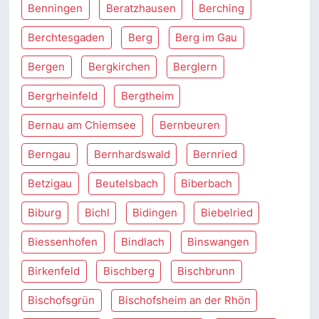
Benningen
Beratzhausen
Berching
Berchtesgaden
Berg
Berg im Gau
Bergen
Bergkirchen
Berglern
Bergrheinfeld
Bergtheim
Bernau am Chiemsee
Bernbeuren
Berngau
Bernhardswald
Bernried
Betzigau
Beutelsbach
Biberbach
Biburg
Bichl
Bidingen
Biebelried
Biessenhofen
Bindlach
Binswangen
Birkenfeld
Bischberg
Bischbrunn
Bischofsgrün
Bischofsheim an der Rhön