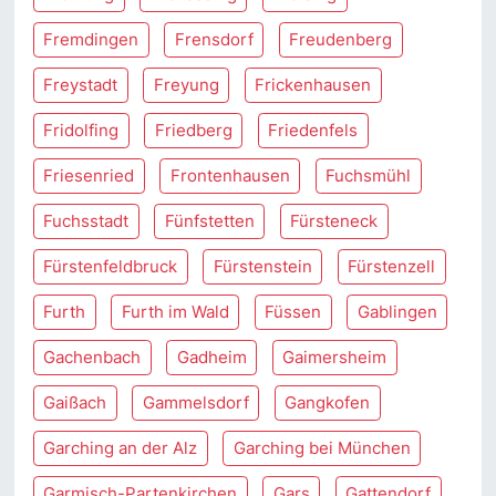
Fremdingen
Frensdorf
Freudenberg
Freystadt
Freyung
Frickenhausen
Fridolfing
Friedberg
Friedenfels
Friesenried
Frontenhausen
Fuchsmühl
Fuchsstadt
Fünfstetten
Fürsteneck
Fürstenfeldbruck
Fürstenstein
Fürstenzell
Furth
Furth im Wald
Füssen
Gablingen
Gachenbach
Gadheim
Gaimersheim
Gaißach
Gammelsdorf
Gangkofen
Garching an der Alz
Garching bei München
Garmisch-Partenkirchen
Gars
Gattendorf