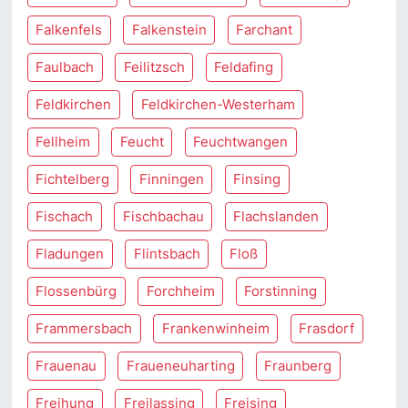
Falkenfels
Falkenstein
Farchant
Faulbach
Feilitzsch
Feldafing
Feldkirchen
Feldkirchen-Westerham
Fellheim
Feucht
Feuchtwangen
Fichtelberg
Finningen
Finsing
Fischach
Fischbachau
Flachslanden
Fladungen
Flintsbach
Floß
Flossenbürg
Forchheim
Forstinning
Frammersbach
Frankenwinheim
Frasdorf
Frauenau
Fraueneuharting
Fraunberg
Freihung
Freilassing
Freising