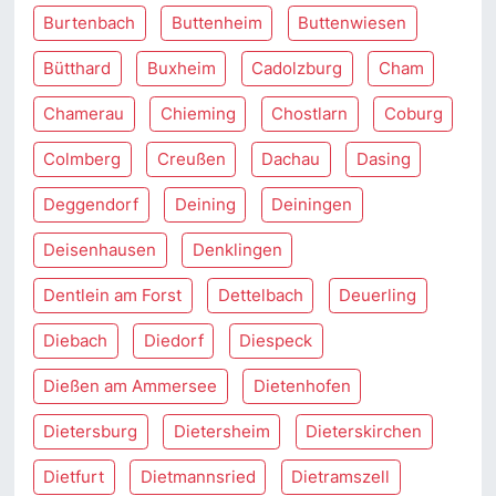
Burtenbach
Buttenheim
Buttenwiesen
Bütthard
Buxheim
Cadolzburg
Cham
Chamerau
Chieming
Chostlarn
Coburg
Colmberg
Creußen
Dachau
Dasing
Deggendorf
Deining
Deiningen
Deisenhausen
Denklingen
Dentlein am Forst
Dettelbach
Deuerling
Diebach
Diedorf
Diespeck
Dießen am Ammersee
Dietenhofen
Dietersburg
Dietersheim
Dieterskirchen
Dietfurt
Dietmannsried
Dietramszell