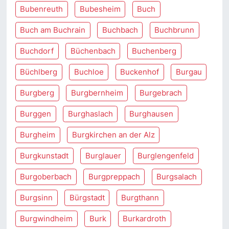
Bubenreuth
Bubesheim
Buch
Buch am Buchrain
Buchbach
Buchbrunn
Buchdorf
Büchenbach
Buchenberg
Büchlberg
Buchloe
Buckenhof
Burgau
Burgberg
Burgbernheim
Burgebrach
Burggen
Burghaslach
Burghausen
Burgheim
Burgkirchen an der Alz
Burgkunstadt
Burglauer
Burglengenfeld
Burgoberbach
Burgpreppach
Burgsalach
Burgsinn
Bürgstadt
Burgthann
Burgwindheim
Burk
Burkardroth