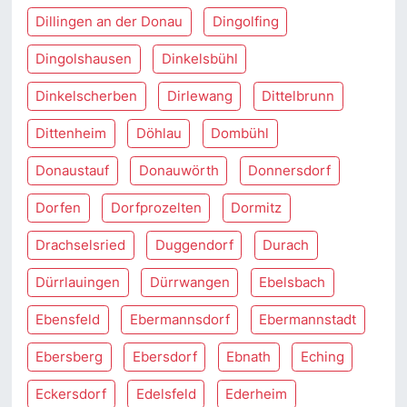
Dillingen an der Donau
Dingolfing
Dingolshausen
Dinkelsbühl
Dinkelscherben
Dirlewang
Dittelbrunn
Dittenheim
Döhlau
Dombühl
Donaustauf
Donauwörth
Donnersdorf
Dorfen
Dorfprozelten
Dormitz
Drachselsried
Duggendorf
Durach
Dürrlauingen
Dürrwangen
Ebelsbach
Ebensfeld
Ebermannsdorf
Ebermannstadt
Ebersberg
Ebersdorf
Ebnath
Eching
Eckersdorf
Edelsfeld
Ederheim