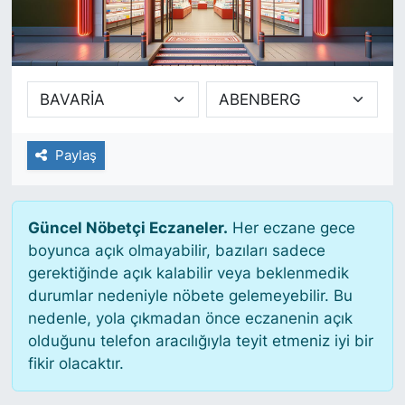
SİYASET
SAĞLIK
Paylaş
Güncel Nöbetçi Eczaneler.
Her eczane gece
boyunca açık olmayabilir, bazıları sadece
gerektiğinde açık kalabilir veya beklenmedik
durumlar nedeniyle nöbete gelemeyebilir. Bu
nedenle, yola çıkmadan önce eczanenin açık
olduğunu telefon aracılığıyla teyit etmeniz iyi bir
fikir olacaktır.