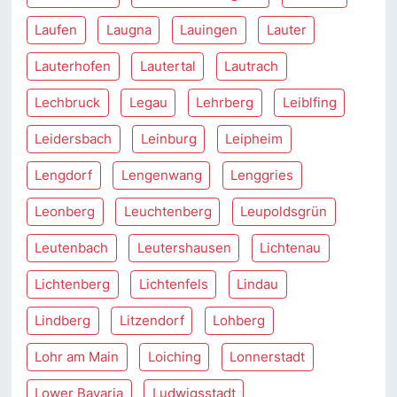
Laufen
Laugna
Lauingen
Lauter
Lauterhofen
Lautertal
Lautrach
Lechbruck
Legau
Lehrberg
Leiblfing
Leidersbach
Leinburg
Leipheim
Lengdorf
Lengenwang
Lenggries
Leonberg
Leuchtenberg
Leupoldsgrün
Leutenbach
Leutershausen
Lichtenau
Lichtenberg
Lichtenfels
Lindau
Lindberg
Litzendorf
Lohberg
Lohr am Main
Loiching
Lonnerstadt
Lower Bavaria
Ludwigsstadt