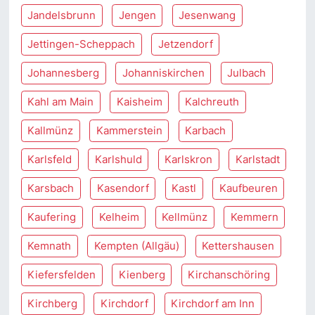
Jandelsbrunn
Jengen
Jesenwang
Jettingen-Scheppach
Jetzendorf
Johannesberg
Johanniskirchen
Julbach
Kahl am Main
Kaisheim
Kalchreuth
Kallmünz
Kammerstein
Karbach
Karlsfeld
Karlshuld
Karlskron
Karlstadt
Karsbach
Kasendorf
Kastl
Kaufbeuren
Kaufering
Kelheim
Kellmünz
Kemmern
Kemnath
Kempten (Allgäu)
Kettershausen
Kiefersfelden
Kienberg
Kirchanschöring
Kirchberg
Kirchdorf
Kirchdorf am Inn