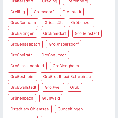
Grattersdorf
Greding
Greifenberg
Greiling
Gremsdorf
Grettstadt
Greußenheim
Griesstätt
Gröbenzell
Großaitingen
Großbardorf
Großeibstadt
Großenseebach
Großhabersdorf
Großheirath
Großheubach
Großkarolinenfeld
Großlangheim
Großostheim
Großreuth bei Schweinau
Großwallstadt
Großweil
Grub
Grünenbach
Grünwald
Gstadt am Chiemsee
Gundelfingen