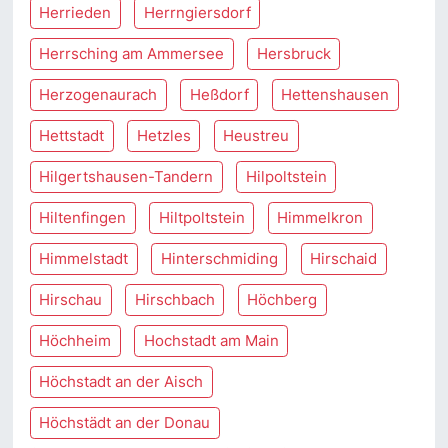
Herrieden
Herrngiersdorf
Herrsching am Ammersee
Hersbruck
Herzogenaurach
Heßdorf
Hettenshausen
Hettstadt
Hetzles
Heustreu
Hilgertshausen-Tandern
Hilpoltstein
Hiltenfingen
Hiltpoltstein
Himmelkron
Himmelstadt
Hinterschmiding
Hirschaid
Hirschau
Hirschbach
Höchberg
Höchheim
Hochstadt am Main
Höchstadt an der Aisch
Höchstädt an der Donau