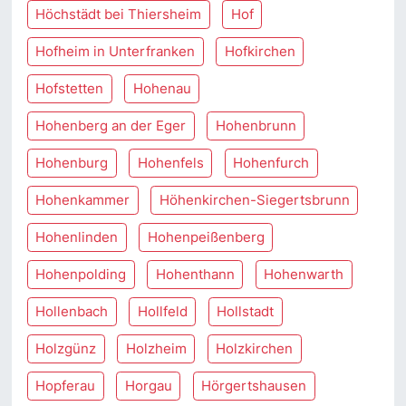
Höchstädt bei Thiersheim
Hof
Hofheim in Unterfranken
Hofkirchen
Hofstetten
Hohenau
Hohenberg an der Eger
Hohenbrunn
Hohenburg
Hohenfels
Hohenfurch
Hohenkammer
Höhenkirchen-Siegertsbrunn
Hohenlinden
Hohenpeißenberg
Hohenpolding
Hohenthann
Hohenwarth
Hollenbach
Hollfeld
Hollstadt
Holzgünz
Holzheim
Holzkirchen
Hopferau
Horgau
Hörgertshausen