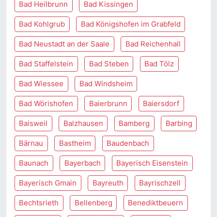
Bad Heilbrunn
Bad Kissingen
Bad Kohlgrub
Bad Königshofen im Grabfeld
Bad Neustadt an der Saale
Bad Reichenhall
Bad Staffelstein
Bad Steben
Bad Tölz
Bad Wiessee
Bad Windsheim
Bad Wörishofen
Baierbrunn
Baiersdorf
Baisweil
Balzhausen
Bamberg
Barbing
Bärnau
Bastheim
Baudenbach
Baunach
Bayerbach
Bayerisch Eisenstein
Bayerisch Gmain
Bayreuth
Bayrischzell
Bechtsrieth
Bellenberg
Benediktbeuern