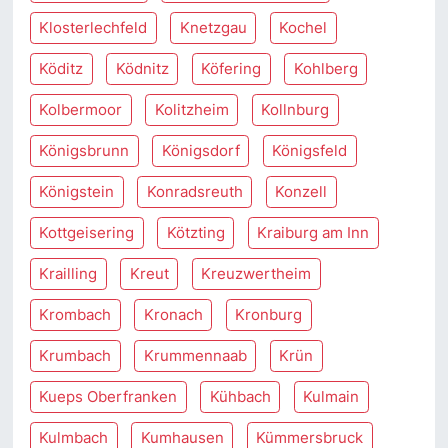
Klosterlechfeld
Knetzgau
Kochel
Köditz
Ködnitz
Köfering
Kohlberg
Kolbermoor
Kolitzheim
Kollnburg
Königsbrunn
Königsdorf
Königsfeld
Königstein
Konradsreuth
Konzell
Kottgeisering
Kötzting
Kraiburg am Inn
Krailling
Kreut
Kreuzwertheim
Krombach
Kronach
Kronburg
Krumbach
Krummennaab
Krün
Kueps Oberfranken
Kühbach
Kulmain
Kulmbach
Kumhausen
Kümmersbruck