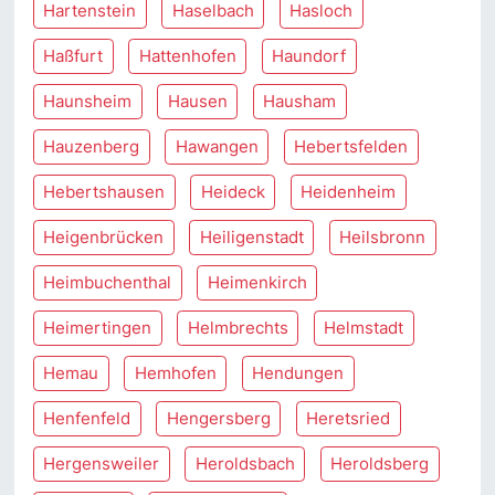
Hartenstein
Haselbach
Hasloch
Haßfurt
Hattenhofen
Haundorf
Haunsheim
Hausen
Hausham
Hauzenberg
Hawangen
Hebertsfelden
Hebertshausen
Heideck
Heidenheim
Heigenbrücken
Heiligenstadt
Heilsbronn
Heimbuchenthal
Heimenkirch
Heimertingen
Helmbrechts
Helmstadt
Hemau
Hemhofen
Hendungen
Henfenfeld
Hengersberg
Heretsried
Hergensweiler
Heroldsbach
Heroldsberg