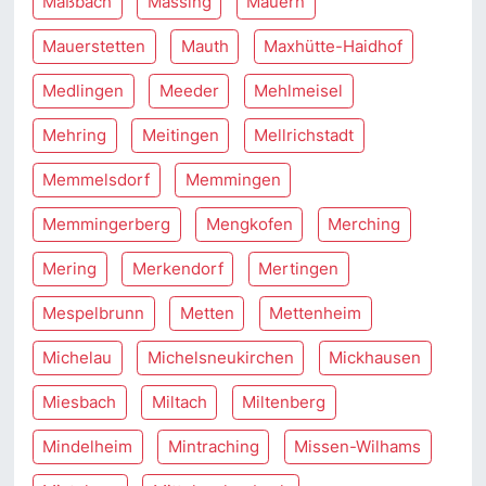
Maßbach
Massing
Mauern
Mauerstetten
Mauth
Maxhütte-Haidhof
Medlingen
Meeder
Mehlmeisel
Mehring
Meitingen
Mellrichstadt
Memmelsdorf
Memmingen
Memmingerberg
Mengkofen
Merching
Mering
Merkendorf
Mertingen
Mespelbrunn
Metten
Mettenheim
Michelau
Michelsneukirchen
Mickhausen
Miesbach
Miltach
Miltenberg
Mindelheim
Mintraching
Missen-Wilhams