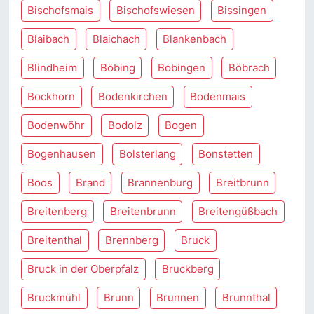
Bischofsmais
Bischofswiesen
Bissingen
Blaibach
Blaichach
Blankenbach
Blindheim
Böbing
Bobingen
Böbrach
Bockhorn
Bodenkirchen
Bodenmais
Bodenwöhr
Bodolz
Bogen
Bogenhausen
Bolsterlang
Bonstetten
Boos
Brand
Brannenburg
Breitbrunn
Breitenberg
Breitenbrunn
Breitengüßbach
Breitenthal
Brennberg
Bruck
Bruck in der Oberpfalz
Bruckberg
Bruckmühl
Brunn
Brunnen
Brunnthal