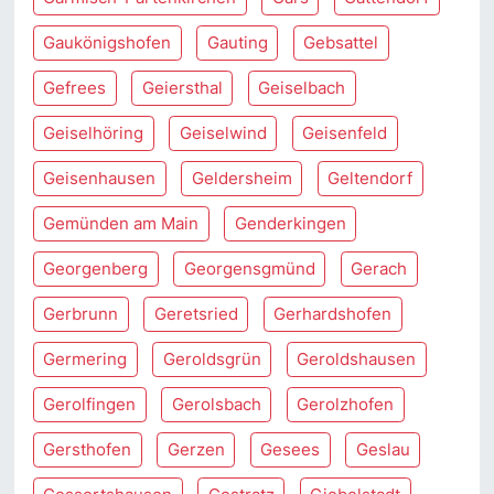
Gaukönigshofen
Gauting
Gebsattel
Gefrees
Geiersthal
Geiselbach
Geiselhöring
Geiselwind
Geisenfeld
Geisenhausen
Geldersheim
Geltendorf
Gemünden am Main
Genderkingen
Georgenberg
Georgensgmünd
Gerach
Gerbrunn
Geretsried
Gerhardshofen
Germering
Geroldsgrün
Geroldshausen
Gerolfingen
Gerolsbach
Gerolzhofen
Gersthofen
Gerzen
Gesees
Geslau