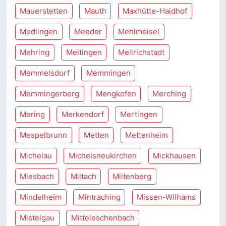
Mauerstetten
Mauth
Maxhütte-Haidhof
Medlingen
Meeder
Mehlmeisel
Mehring
Meitingen
Mellrichstadt
Memmelsdorf
Memmingen
Memmingerberg
Mengkofen
Merching
Mering
Merkendorf
Mertingen
Mespelbrunn
Metten
Mettenheim
Michelau
Michelsneukirchen
Mickhausen
Miesbach
Miltach
Miltenberg
Mindelheim
Mintraching
Missen-Wilhams
Mistelgau
Mitteleschenbach