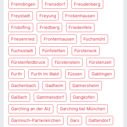
Fremdingen
Frensdorf
Freudenberg
Freystadt
Freyung
Frickenhausen
Fridolfing
Friedberg
Friedenfels
Friesenried
Frontenhausen
Fuchsmühl
Fuchsstadt
Fünfstetten
Fürsteneck
Fürstenfeldbruck
Fürstenstein
Fürstenzell
Furth
Furth im Wald
Füssen
Gablingen
Gachenbach
Gadheim
Gaimersheim
Gaißach
Gammelsdorf
Gangkofen
Garching an der Alz
Garching bei München
Garmisch-Partenkirchen
Gars
Gattendorf