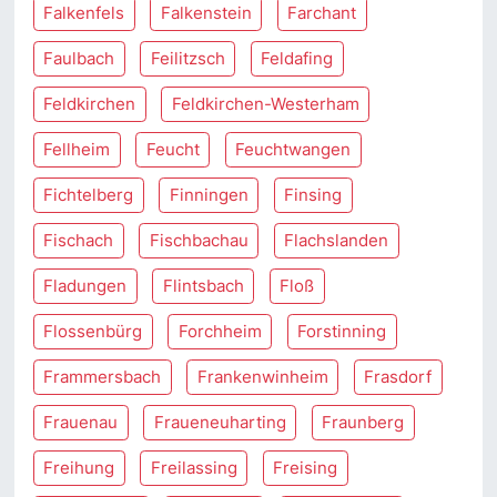
Falkenfels
Falkenstein
Farchant
Faulbach
Feilitzsch
Feldafing
Feldkirchen
Feldkirchen-Westerham
Fellheim
Feucht
Feuchtwangen
Fichtelberg
Finningen
Finsing
Fischach
Fischbachau
Flachslanden
Fladungen
Flintsbach
Floß
Flossenbürg
Forchheim
Forstinning
Frammersbach
Frankenwinheim
Frasdorf
Frauenau
Fraueneuharting
Fraunberg
Freihung
Freilassing
Freising