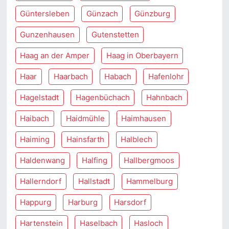
Güntersleben
Günzach
Günzburg
Gunzenhausen
Gutenstetten
Haag an der Amper
Haag in Oberbayern
Haar
Haarbach
Habach
Hafenlohr
Hagelstadt
Hagenbüchach
Hahnbach
Haibach
Haidmühle
Haimhausen
Haiming
Hainsfarth
Halblech
Haldenwang
Halfing
Hallbergmoos
Hallerndorf
Hallstadt
Hammelburg
Happurg
Harburg
Harsdorf
Hartenstein
Haselbach
Hasloch