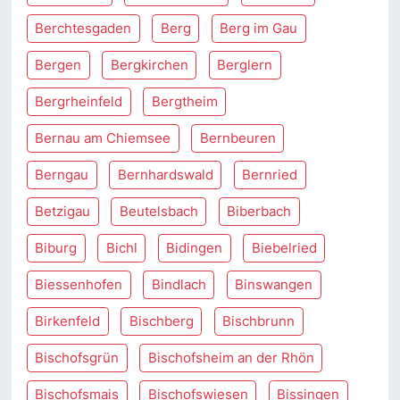
Berchtesgaden
Berg
Berg im Gau
Bergen
Bergkirchen
Berglern
Bergrheinfeld
Bergtheim
Bernau am Chiemsee
Bernbeuren
Berngau
Bernhardswald
Bernried
Betzigau
Beutelsbach
Biberbach
Biburg
Bichl
Bidingen
Biebelried
Biessenhofen
Bindlach
Binswangen
Birkenfeld
Bischberg
Bischbrunn
Bischofsgrün
Bischofsheim an der Rhön
Bischofsmais
Bischofswiesen
Bissingen