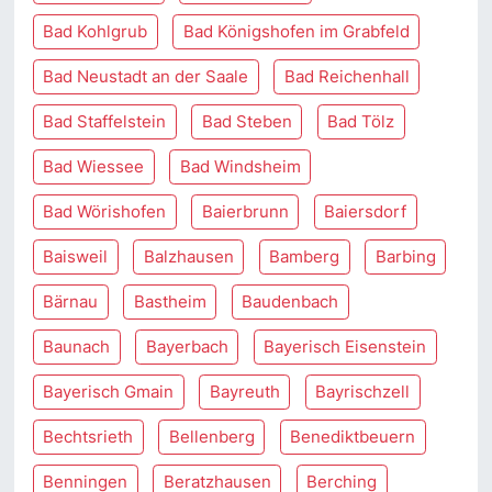
Bad Kohlgrub
Bad Königshofen im Grabfeld
Bad Neustadt an der Saale
Bad Reichenhall
Bad Staffelstein
Bad Steben
Bad Tölz
Bad Wiessee
Bad Windsheim
Bad Wörishofen
Baierbrunn
Baiersdorf
Baisweil
Balzhausen
Bamberg
Barbing
Bärnau
Bastheim
Baudenbach
Baunach
Bayerbach
Bayerisch Eisenstein
Bayerisch Gmain
Bayreuth
Bayrischzell
Bechtsrieth
Bellenberg
Benediktbeuern
Benningen
Beratzhausen
Berching