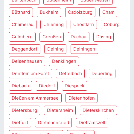
Bütthard
Buxheim
Cadolzburg
Cham
Chamerau
Chieming
Chostlarn
Coburg
Colmberg
Creußen
Dachau
Dasing
Deggendorf
Deining
Deiningen
Deisenhausen
Denklingen
Dentlein am Forst
Dettelbach
Deuerling
Diebach
Diedorf
Diespeck
Dießen am Ammersee
Dietenhofen
Dietersburg
Dietersheim
Dieterskirchen
Dietfurt
Dietmannsried
Dietramszell