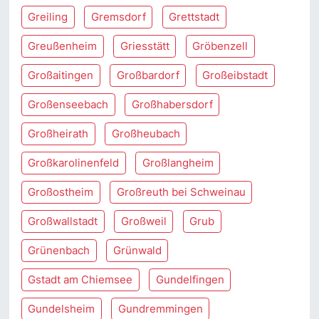
Greiling
Gremsdorf
Grettstadt
Greußenheim
Griesstätt
Gröbenzell
Großaitingen
Großbardorf
Großeibstadt
Großenseebach
Großhabersdorf
Großheirath
Großheubach
Großkarolinenfeld
Großlangheim
Großostheim
Großreuth bei Schweinau
Großwallstadt
Großweil
Grub
Grünenbach
Grünwald
Gstadt am Chiemsee
Gundelfingen
Gundelsheim
Gundremmingen