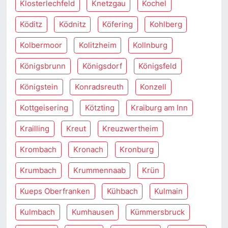
Klosterlechfeld
Knetzgau
Kochel
Köditz
Ködnitz
Köfering
Kohlberg
Kolbermoor
Kolitzheim
Kollnburg
Königsbrunn
Königsdorf
Königsfeld
Königstein
Konradsreuth
Konzell
Kottgeisering
Kötzting
Kraiburg am Inn
Krailling
Kreut
Kreuzwertheim
Krombach
Kronach
Kronburg
Krumbach
Krummennaab
Krün
Kueps Oberfranken
Kühbach
Kulmain
Kulmbach
Kumhausen
Kümmersbruck