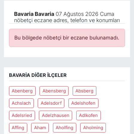
Bavaria Bavaria
07 Ağustos 2026 Cuma
nöbetçi eczane adres, telefon ve konumları
Bu bölgede nöbetçi bir eczane bulunamadı.
BAVARIA DIĞER İLÇELER
Abenberg
Abensberg
Absberg
Achslach
Adelsdorf
Adelshofen
Adelsried
Adelzhausen
Adlkofen
Affing
Aham
Aholfing
Aholming