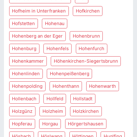
Hofheim in Unterfranken
Hofkirchen
Hofstetten
Hohenau
Hohenberg an der Eger
Hohenbrunn
Hohenburg
Hohenfels
Hohenfurch
Hohenkammer
Höhenkirchen-Siegertsbrunn
Hohenlinden
Hohenpeißenberg
Hohenpolding
Hohenthann
Hohenwarth
Hollenbach
Hollfeld
Hollstadt
Holzgünz
Holzheim
Holzkirchen
Hopferau
Horgau
Hörgertshausen
Hösbach
Höslwang
Höttingen
Huglfing