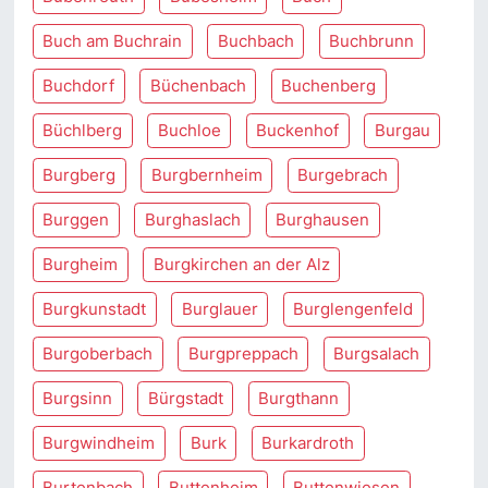
Buch am Buchrain
Buchbach
Buchbrunn
Buchdorf
Büchenbach
Buchenberg
Büchlberg
Buchloe
Buckenhof
Burgau
Burgberg
Burgbernheim
Burgebrach
Burggen
Burghaslach
Burghausen
Burgheim
Burgkirchen an der Alz
Burgkunstadt
Burglauer
Burglengenfeld
Burgoberbach
Burgpreppach
Burgsalach
Burgsinn
Bürgstadt
Burgthann
Burgwindheim
Burk
Burkardroth
Burtenbach
Buttenheim
Buttenwiesen