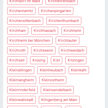
Kirchdorf im Wald
Kirchehrenbach
Kirchenlamitz
Kirchenpingarten
Kirchensittenbach
Kirchenthumbach
Kirchham
Kirchhaslach
Kirchheim
Kirchheim bei München
Kirchlauter
Kirchroth
Kirchseeon
Kirchweidach
Kirchzell
Kissing
Kist
Kitzingen
Kleinaitingen
Kleinheubach
Kleinkahl
Kleinlangheim
Kleinostheim
Kleinrinderfeld
Kleinsendelbach
Kleinwallstadt
Klingenberg am Main