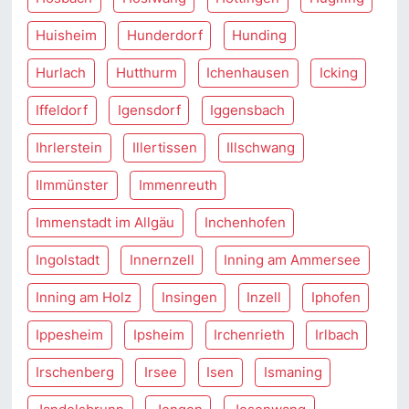
Huisheim
Hunderdorf
Hunding
Hurlach
Hutthurm
Ichenhausen
Icking
Iffeldorf
Igensdorf
Iggensbach
Ihrlerstein
Illertissen
Illschwang
Ilmmünster
Immenreuth
Immenstadt im Allgäu
Inchenhofen
Ingolstadt
Innernzell
Inning am Ammersee
Inning am Holz
Insingen
Inzell
Iphofen
Ippesheim
Ipsheim
Irchenrieth
Irlbach
Irschenberg
Irsee
Isen
Ismaning