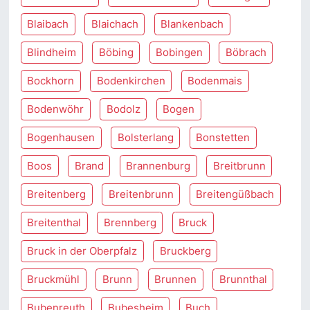
Blaibach
Blaichach
Blankenbach
Blindheim
Böbing
Bobingen
Böbrach
Bockhorn
Bodenkirchen
Bodenmais
Bodenwöhr
Bodolz
Bogen
Bogenhausen
Bolsterlang
Bonstetten
Boos
Brand
Brannenburg
Breitbrunn
Breitenberg
Breitenbrunn
Breitengüßbach
Breitenthal
Brennberg
Bruck
Bruck in der Oberpfalz
Bruckberg
Bruckmühl
Brunn
Brunnen
Brunnthal
Bubenreuth
Bubesheim
Buch