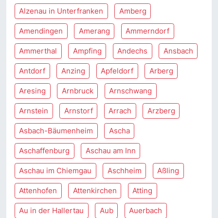
Alzenau in Unterfranken
Amberg
Amendingen
Amerang
Ammerndorf
Ammerthal
Ampfing
Andechs
Ansbach
Antdorf
Anzing
Apfeldorf
Arberg
Aresing
Arnbruck
Arnschwang
Arnstein
Arnstorf
Arrach
Arzberg
Asbach-Bäumenheim
Ascha
Aschaffenburg
Aschau am Inn
Aschau im Chiemgau
Aschheim
Aßling
Attenhofen
Attenkirchen
Atting
Au in der Hallertau
Aub
Auerbach