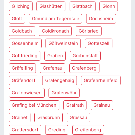
Gilching
Glashütten
Glattbach
Glonn
Glött
Gmund am Tegernsee
Gochsheim
Goldbach
Goldkronach
Görisried
Gössenheim
Gößweinstein
Gotteszell
Gottfrieding
Graben
Grabenstätt
Gräfelfing
Grafenau
Gräfenberg
Gräfendorf
Grafengehaig
Grafenrheinfeld
Grafenwiesen
Grafenwöhr
Grafing bei München
Grafrath
Grainau
Grainet
Grasbrunn
Grassau
Grattersdorf
Greding
Greifenberg