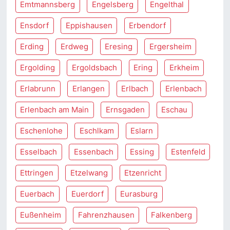
Emtmannsberg
Engelsberg
Engelthal
Ensdorf
Eppishausen
Erbendorf
Erding
Erdweg
Eresing
Ergersheim
Ergolding
Ergoldsbach
Ering
Erkheim
Erlabrunn
Erlangen
Erlbach
Erlenbach
Erlenbach am Main
Ernsgaden
Eschau
Eschenlohe
Eschlkam
Eslarn
Esselbach
Essenbach
Essing
Estenfeld
Ettringen
Etzelwang
Etzenricht
Euerbach
Euerdorf
Eurasburg
Eußenheim
Fahrenzhausen
Falkenberg