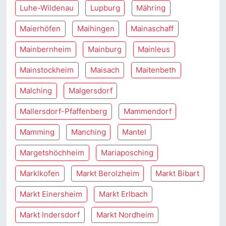
Luhe-Wildenau
Lupburg
Mähring
Maierhöfen
Maihingen
Mainaschaff
Mainbernheim
Mainburg
Mainleus
Mainstockheim
Maisach
Maitenbeth
Malching
Malgersdorf
Mallersdorf-Pfaffenberg
Mammendorf
Mamming
Manching
Mantel
Margetshöchheim
Mariaposching
Marklkofen
Markt Berolzheim
Markt Bibart
Markt Einersheim
Markt Erlbach
Markt Indersdorf
Markt Nordheim