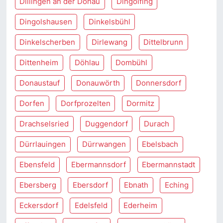
Dillingen an der Donau
Dingolfing
Dingolshausen
Dinkelsbühl
Dinkelscherben
Dirlewang
Dittelbrunn
Dittenheim
Döhlau
Dombühl
Donaustauf
Donauwörth
Donnersdorf
Dorfen
Dorfprozelten
Dormitz
Drachselsried
Duggendorf
Durach
Dürrlauingen
Dürrwangen
Ebelsbach
Ebensfeld
Ebermannsdorf
Ebermannstadt
Ebersberg
Ebersdorf
Ebnath
Eching
Eckersdorf
Edelsfeld
Ederheim