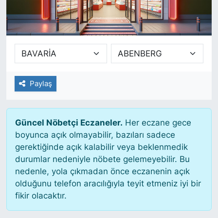
SİYASET
SAĞLIK
Paylaş
Güncel Nöbetçi Eczaneler.
Her eczane gece
boyunca açık olmayabilir, bazıları sadece
gerektiğinde açık kalabilir veya beklenmedik
durumlar nedeniyle nöbete gelemeyebilir. Bu
nedenle, yola çıkmadan önce eczanenin açık
olduğunu telefon aracılığıyla teyit etmeniz iyi bir
fikir olacaktır.