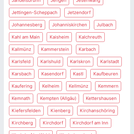
Jandelsbrunn
Jengen
Jesenwang
Jettingen-Scheppach
Jetzendorf
Johannesberg
Johanniskirchen
Julbach
Kahl am Main
Kaisheim
Kalchreuth
Kallmünz
Kammerstein
Karbach
Karlsfeld
Karlshuld
Karlskron
Karlstadt
Karsbach
Kasendorf
Kastl
Kaufbeuren
Kaufering
Kelheim
Kellmünz
Kemmern
Kemnath
Kempten (Allgäu)
Kettershausen
Kiefersfelden
Kienberg
Kirchanschöring
Kirchberg
Kirchdorf
Kirchdorf am Inn