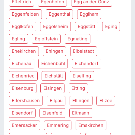
Effeltrich
Egenhofen
Egg an der Günz
Eggenfelden
Eggenthal
Egglham
Egglkofen
Eggolsheim
Eggstätt
Eging
Egling
Egloffstein
Egmating
Ehekirchen
Ehingen
Eibelstadt
Eichenau
Eichenbühl
Eichendorf
Eichenried
Eichstätt
Eiselfing
Eisenburg
Eisingen
Eitting
Elfershausen
Ellgau
Ellingen
Ellzee
Elsendorf
Elsenfeld
Eltmann
Emersacker
Emmering
Emskirchen