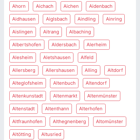
Ahorn
Aichach
Aichen
Aidenbach
Aidhausen
Aiglsbach
Aindling
Ainring
Aislingen
Aitrang
Albaching
Albertshofen
Aldersbach
Alerheim
Alesheim
Aletshausen
Alfeld
Allersberg
Allershausen
Alling
Altdorf
Alteglofsheim
Altenbuch
Altendorf
Altenkunstadt
Altenmarkt
Altenmünster
Altenstadt
Altenthann
Alterhofen
Altfraunhofen
Althegnenberg
Altomünster
Altötting
Altusried