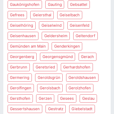
Gaukönigshofen
Gauting
Gebsattel
Gefrees
Geiersthal
Geiselbach
Geiselhöring
Geiselwind
Geisenfeld
Geisenhausen
Geldersheim
Geltendorf
Gemünden am Main
Genderkingen
Georgenberg
Georgensgmünd
Gerach
Gerbrunn
Geretsried
Gerhardshofen
Germering
Geroldsgrün
Geroldshausen
Gerolfingen
Gerolsbach
Gerolzhofen
Gersthofen
Gerzen
Gesees
Geslau
Gessertshausen
Gestratz
Giebelstadt