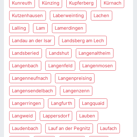
Kunreuth
Künzing
Kupferberg
Kürnach
Kutzenhausen
Laberweinting
Lachen
Lalling
Lam
Lamerdingen
Landau an der Isar
Landsberg am Lech
Landsberied
Landshut
Langenaltheim
Langenbach
Langenfeld
Langenmosen
Langenneufnach
Langenpreising
Langensendelbach
Langenzenn
Langerringen
Langfurth
Langquaid
Langweid
Lappersdorf
Lauben
Laudenbach
Lauf an der Pegnitz
Laufach