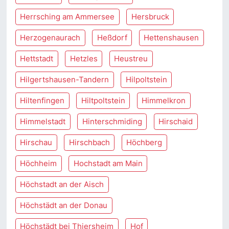
Herrsching am Ammersee
Hersbruck
Herzogenaurach
Heßdorf
Hettenshausen
Hettstadt
Hetzles
Heustreu
Hilgertshausen-Tandern
Hilpoltstein
Hiltenfingen
Hiltpoltstein
Himmelkron
Himmelstadt
Hinterschmiding
Hirschaid
Hirschau
Hirschbach
Höchberg
Höchheim
Hochstadt am Main
Höchstadt an der Aisch
Höchstädt an der Donau
Höchstädt bei Thiersheim
Hof