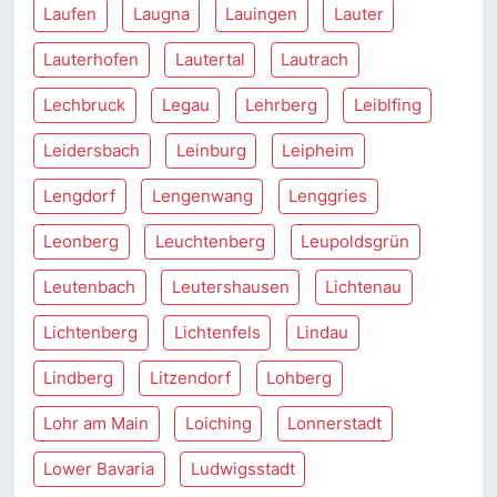
Laufen
Laugna
Lauingen
Lauter
Lauterhofen
Lautertal
Lautrach
Lechbruck
Legau
Lehrberg
Leiblfing
Leidersbach
Leinburg
Leipheim
Lengdorf
Lengenwang
Lenggries
Leonberg
Leuchtenberg
Leupoldsgrün
Leutenbach
Leutershausen
Lichtenau
Lichtenberg
Lichtenfels
Lindau
Lindberg
Litzendorf
Lohberg
Lohr am Main
Loiching
Lonnerstadt
Lower Bavaria
Ludwigsstadt