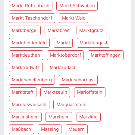
Markt Rettenbach
Markt Schwaben
Markt Taschendorf
Markt Wald
Marktbergel
Marktbreit
Marktgraitz
Marktheidenfeld
Marktl
Marktleugast
Marktleuthen
Marktoberdorf
Marktoffingen
Marktredwitz
Marktrodach
Marktschellenberg
Marktschorgast
Marktsteft
Marktzeuln
Marloffstein
Maroldsweisach
Marquartstein
Martinsheim
Marxheim
Marzling
Maßbach
Massing
Mauern