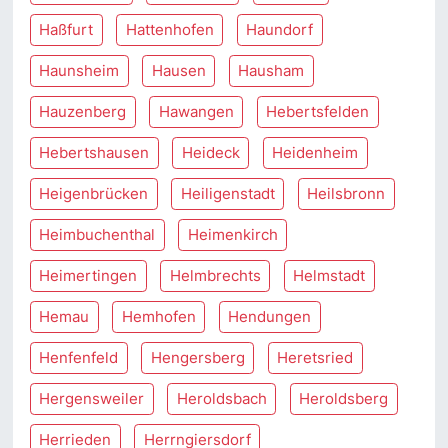
Haßfurt
Hattenhofen
Haundorf
Haunsheim
Hausen
Hausham
Hauzenberg
Hawangen
Hebertsfelden
Hebertshausen
Heideck
Heidenheim
Heigenbrücken
Heiligenstadt
Heilsbronn
Heimbuchenthal
Heimenkirch
Heimertingen
Helmbrechts
Helmstadt
Hemau
Hemhofen
Hendungen
Henfenfeld
Hengersberg
Heretsried
Hergensweiler
Heroldsbach
Heroldsberg
Herrieden
Herrngiersdorf