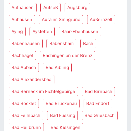
Aufhausen
Aufseß
Augsburg
Auhausen
Aura im Sinngrund
Außernzell
Aying
Aystetten
Baar-Ebenhausen
Babenhausen
Babensham
Bach
Bachhagel
Bächingen an der Brenz
Bad Abbach
Bad Aibling
Bad Alexandersbad
Bad Berneck im Fichtelgebirge
Bad Birnbach
Bad Bocklet
Bad Brückenau
Bad Endorf
Bad Feilnbach
Bad Füssing
Bad Griesbach
Bad Heilbrunn
Bad Kissingen