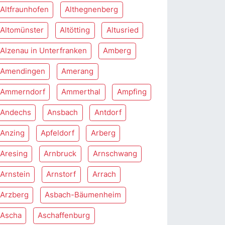
Altfraunhofen
Althegnenberg
Altomünster
Altötting
Altusried
Alzenau in Unterfranken
Amberg
Amendingen
Amerang
Ammerndorf
Ammerthal
Ampfing
Andechs
Ansbach
Antdorf
Anzing
Apfeldorf
Arberg
Aresing
Arnbruck
Arnschwang
Arnstein
Arnstorf
Arrach
Arzberg
Asbach-Bäumenheim
Ascha
Aschaffenburg