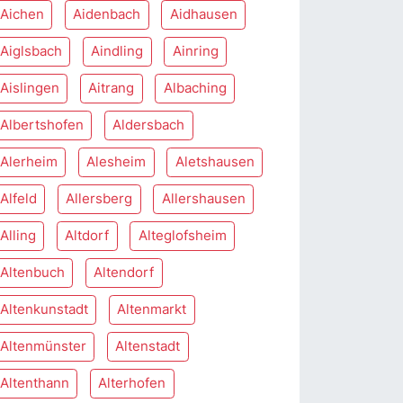
Aichen
Aidenbach
Aidhausen
Aiglsbach
Aindling
Ainring
Aislingen
Aitrang
Albaching
Albertshofen
Aldersbach
Alerheim
Alesheim
Aletshausen
Alfeld
Allersberg
Allershausen
Alling
Altdorf
Alteglofsheim
Altenbuch
Altendorf
Altenkunstadt
Altenmarkt
Altenmünster
Altenstadt
Altenthann
Alterhofen