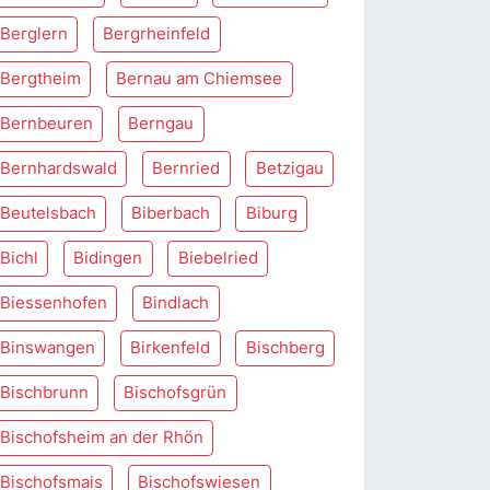
Berglern
Bergrheinfeld
Bergtheim
Bernau am Chiemsee
Bernbeuren
Berngau
Bernhardswald
Bernried
Betzigau
Beutelsbach
Biberbach
Biburg
Bichl
Bidingen
Biebelried
Biessenhofen
Bindlach
Binswangen
Birkenfeld
Bischberg
Bischbrunn
Bischofsgrün
Bischofsheim an der Rhön
Bischofsmais
Bischofswiesen