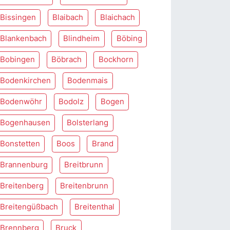
Bissingen
Blaibach
Blaichach
Blankenbach
Blindheim
Böbing
Bobingen
Böbrach
Bockhorn
Bodenkirchen
Bodenmais
Bodenwöhr
Bodolz
Bogen
Bogenhausen
Bolsterlang
Bonstetten
Boos
Brand
Brannenburg
Breitbrunn
Breitenberg
Breitenbrunn
Breitengüßbach
Breitenthal
Brennberg
Bruck