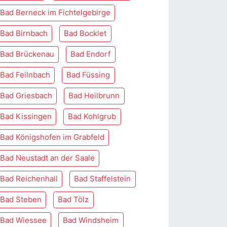
Bad Berneck im Fichtelgebirge
Bad Birnbach
Bad Bocklet
Bad Brückenau
Bad Endorf
Bad Feilnbach
Bad Füssing
Bad Griesbach
Bad Heilbrunn
Bad Kissingen
Bad Kohlgrub
Bad Königshofen im Grabfeld
Bad Neustadt an der Saale
Bad Reichenhall
Bad Staffelstein
Bad Steben
Bad Tölz
Bad Wiessee
Bad Windsheim