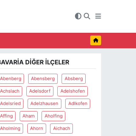
BAVARIA DIĞER İLÇELER
Abenberg
Abensberg
Absberg
Achslach
Adelsdorf
Adelshofen
Adelsried
Adelzhausen
Adlkofen
Affing
Aham
Aholfing
Aholming
Ahorn
Aichach