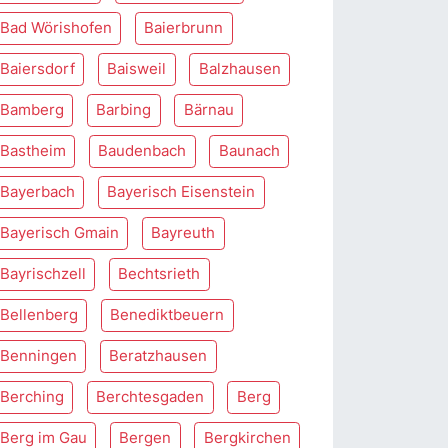
Bad Wörishofen
Baierbrunn
Baiersdorf
Baisweil
Balzhausen
Bamberg
Barbing
Bärnau
Bastheim
Baudenbach
Baunach
Bayerbach
Bayerisch Eisenstein
Bayerisch Gmain
Bayreuth
Bayrischzell
Bechtsrieth
Bellenberg
Benediktbeuern
Benningen
Beratzhausen
Berching
Berchtesgaden
Berg
Berg im Gau
Bergen
Bergkirchen