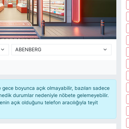
gece boyunca açık olmayabilir, bazıları sadece
nmedik durumlar nedeniyle nöbete gelemeyebilir.
in açık olduğunu telefon aracılığıyla teyit