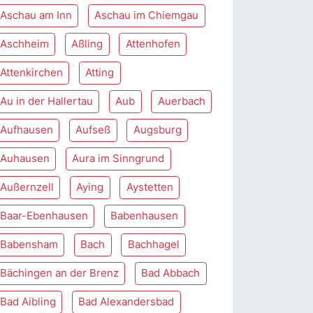
Aschau am Inn
Aschau im Chiemgau
Aschheim
Aßling
Attenhofen
Attenkirchen
Atting
Au in der Hallertau
Aub
Auerbach
Aufhausen
Aufseß
Augsburg
Auhausen
Aura im Sinngrund
Außernzell
Aying
Aystetten
Baar-Ebenhausen
Babenhausen
Babensham
Bach
Bachhagel
Bächingen an der Brenz
Bad Abbach
Bad Aibling
Bad Alexandersbad