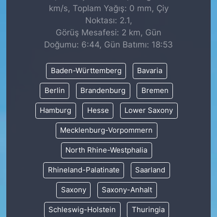
km/s, Toplam Yağış: 0 mm, Çiy
Noktası: 2.1,
Görüş Mesafesi: 2 km, Gün
Doğumu: 6:44, Gün Batımı: 18:53
Baden-Württemberg
Bavaria
Berlin
Brandenburg
Bremen
Hamburg
Hesse
Lower Saxony
Mecklenburg-Vorpommern
North Rhine-Westphalia
Rhineland-Palatinate
Saarland
Saxony
Saxony-Anhalt
Schleswig-Holstein
Thuringia