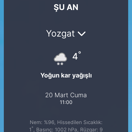
ŞU AN
SİYASET
SAĞLIK
Yozgat
°
4
Yoğun kar yağışlı
20 Mart Cuma
11:00
Nem: %96, Hissedilen Sıcaklık:
°
1
, Basınç: 1002 hPa, Rüzgar: 9