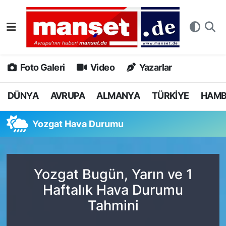
DÜNYA
Nöbetçi Eczaneler
AVRUPA
Hava Durumu
Foto Galeri
Video
Yazarlar
ALMANYA
Namaz Vakitleri
DÜNYA
AVRUPA
ALMANYA
TÜRKİYE
HAM
TÜRKİYE
Trafik Durumu
Yozgat Hava Durumu
HAMBURG
Puan Durumu ve Fikstür
SPOR
Tüm Manşetler
Yozgat Bugün, Yarın ve 1
Haftalık Hava Durumu
DEUTSCH
Son Dakika Haberleri
Tahmini
EKONOMİ
Haber Arşivi