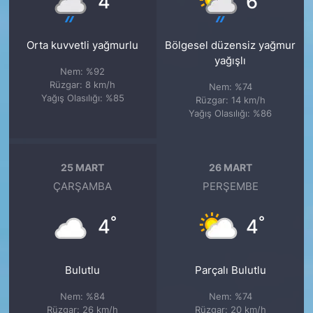
4
6
Orta kuvvetli yağmurlu
Bölgesel düzensiz yağmur
yağışlı
Nem: %92
Rüzgar: 8 km/h
Nem: %74
Yağış Olasılığı: %85
Rüzgar: 14 km/h
Yağış Olasılığı: %86
25 MART
26 MART
ÇARŞAMBA
PERŞEMBE
°
°
4
4
Bulutlu
Parçalı Bulutlu
Nem: %84
Nem: %74
Rüzgar: 26 km/h
Rüzgar: 20 km/h