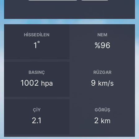
HISSEDILEN
NEM
°
1
%96
BASINÇ
RÜZGAR
1002
9
hpa
km/s
ÇIY
GÖRÜŞ
2.1
2
km