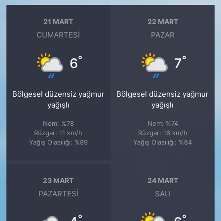
21 MART
22 MART
CUMARTESI
PAZAR
°
°
6
7
Bölgesel düzensiz yağmur
Bölgesel düzensiz yağmur
yağışlı
yağışlı
Nem: %78
Nem: %74
Rüzgar: 11 km/h
Rüzgar: 16 km/h
Yağış Olasılığı: %89
Yağış Olasılığı: %84
23 MART
24 MART
PAZARTESI
SALI
°
°