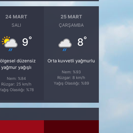
24 MART
25 MART
SALI
ÇARŞAMBA
°
°
9
8
ölgesel düzensiz
Orta kuvvetli yağmurlu
yağmur yağışlı
Nem: %93
Rüzgar: 8 km/h
Nem: %84
Yağış Olasılığı: %89
Rüzgar: 25 km/h
Yağış Olasılığı: %78