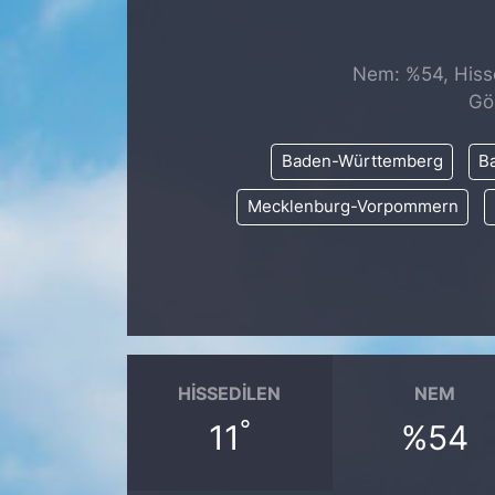
SİYASET
Nem: %54, Hisse
SAĞLIK
Gö
Baden-Württemberg
Ba
Mecklenburg-Vorpommern
HISSEDILEN
NEM
°
11
%54