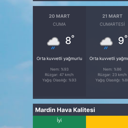
20 MART
21 MART
CUMA
CUMARTESI
°
°
8
9
Orta kuvvetli yağmurlu
Orta kuvvetli yağm
Nem: %93
Nem: %86
Rüzgar: 47 km/h
Rüzgar: 23 km/h
Yağış Olasılığı: %93
Yağış Olasılığı: %8
Mardin Hava Kalitesi
İyi