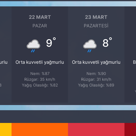
22 MART
23 MART
PAZAR
PAZARTESI
°
°
9
8
urlu
Orta kuvvetli yağmurlu
Orta kuvvetli yağmurlu
B
Nem: %87
Nem: %90
Rüzgar: 35 km/h
Rüzgar: 31 km/h
8
Yağış Olasılığı: %82
Yağış Olasılığı: %89