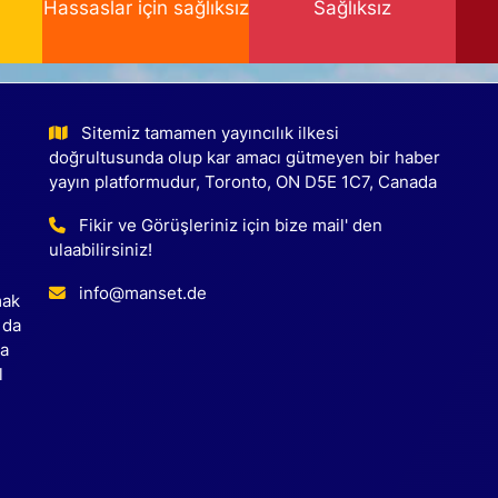
Hassaslar için sağlıksız
Sağlıksız
Sitemiz tamamen yayıncılık ilkesi
doğrultusunda olup kar amacı gütmeyen bir haber
yayın platformudur, Toronto, ON D5E 1C7, Canada
Fikir ve Görüşleriniz için bize mail' den
ulaabilirsiniz!
info@manset.de
mak
 da
ca
l