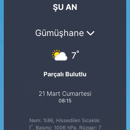
ŞU AN
SİYASET
SAĞLIK
Gümüşhane
°
7
Parçalı Bulutlu
21 Mart Cumartesi
08:15
Nem: %86, Hissedilen Sıcaklık:
°
1
, Basınç: 1006 hPa, Rüzgar: 7