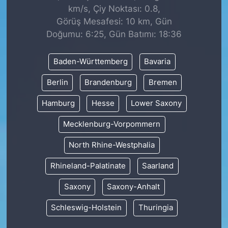
km/s, Çiy Noktası: 0.8,
Görüş Mesafesi: 10 km, Gün
Doğumu: 6:25, Gün Batımı: 18:36
Baden-Württemberg
Bavaria
Berlin
Brandenburg
Bremen
Hamburg
Hesse
Lower Saxony
Mecklenburg-Vorpommern
North Rhine-Westphalia
Rhineland-Palatinate
Saarland
Saxony
Saxony-Anhalt
Schleswig-Holstein
Thuringia