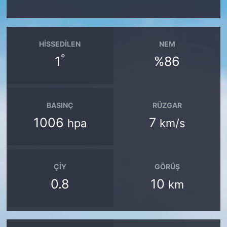
HISSEDILEN
NEM
°
1
%86
BASINÇ
RÜZGAR
1006
7
hpa
km/s
ÇIY
GÖRÜŞ
0.8
10
km