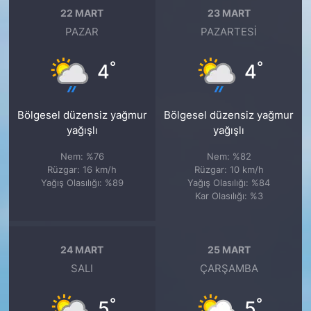
22 MART
23 MART
PAZAR
PAZARTESI
°
°
4
4
Bölgesel düzensiz yağmur
Bölgesel düzensiz yağmur
yağışlı
yağışlı
Nem: %76
Nem: %82
Rüzgar: 16 km/h
Rüzgar: 10 km/h
Yağış Olasılığı: %89
Yağış Olasılığı: %84
Kar Olasılığı: %3
24 MART
25 MART
SALI
ÇARŞAMBA
°
°
5
5