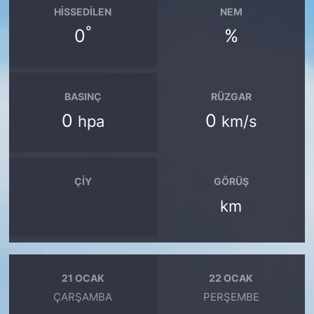
HISSEDILEN
NEM
°
0
%
BASINÇ
RÜZGAR
0
0
hpa
km/s
ÇIY
GÖRÜŞ
km
21 OCAK
22 OCAK
ÇARŞAMBA
PERŞEMBE