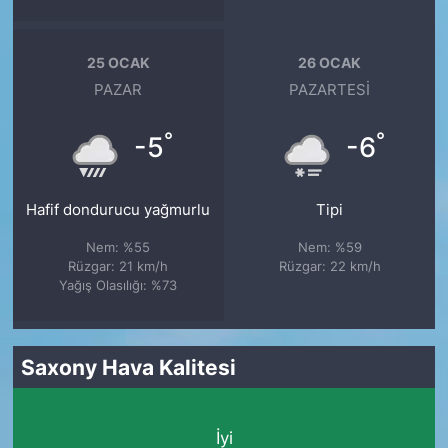
25 OCAK
26 OCAK
PAZAR
PAZARTESI
°
°
-5
-6
Hafif dondurucu yağmurlu
Tipi
Nem: %55
Nem: %59
Rüzgar: 21 km/h
Rüzgar: 22 km/h
Yağış Olasılığı: %73
Saxony Hava Kalitesi
İyi