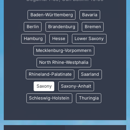
Baden-Württemberg
Bavaria
Berlin
Brandenburg
Bremen
Hamburg
Hesse
Lower Saxony
Mecklenburg-Vorpommern
North Rhine-Westphalia
Rhineland-Palatinate
Saarland
Saxony
Saxony-Anhalt
Schleswig-Holstein
Thuringia