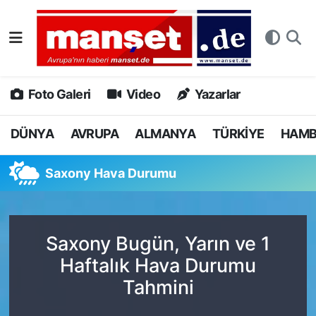
DÜNYA
Nöbetçi Eczaneler
AVRUPA
Hava Durumu
Foto Galeri
Video
Yazarlar
ALMANYA
Namaz Vakitleri
DÜNYA
AVRUPA
ALMANYA
TÜRKİYE
HAM
TÜRKİYE
Trafik Durumu
Saxony Hava Durumu
HAMBURG
Puan Durumu ve Fikstür
SPOR
Tüm Manşetler
Saxony Bugün, Yarın ve 1
Haftalık Hava Durumu
DEUTSCH
Son Dakika Haberleri
Tahmini
EKONOMİ
Haber Arşivi