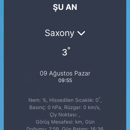
ŞU AN
SİYASET
SAĞLIK
Saxony
°
3
09 Ağustos Pazar
09:55
°
Nem: %, Hissedilen Sıcaklık: 0
,
Basınç: 0 hPa, Rüzgar: 0 km/s,
Çiy Noktası: ,
Görüş Mesafesi: km, Gün
Doğumu: 7:59, Gün Batımı: 16:36