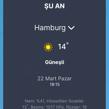
ŞU AN
SİYASET
SAĞLIK
Hamburg
°
14
Güneşli
22 Mart Pazar
18:15
Nem: %41, Hissedilen Sıcaklık:
°
13
, Basınç: 1017 hPa, Rüzgar: 16