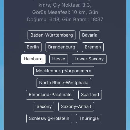
km/s, Çiy Noktası: 3.3,
Görüş Mesafesi: 10 km, Gün
Doğumu: 6:18, Gün Batımı: 18:37
Baden-Württemberg
Bavaria
Berlin
Brandenburg
Bremen
Hamburg
Hesse
Lower Saxony
Mecklenburg-Vorpommern
North Rhine-Westphalia
Rhineland-Palatinate
Saarland
Saxony
Saxony-Anhalt
Schleswig-Holstein
Thuringia