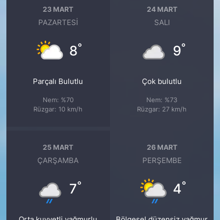
23 MART
24 MART
PAZARTESI
SALI
°
°
8
9
Parçalı Bulutlu
Çok bulutlu
Nem: %70
Nem: %73
Rüzgar: 10 km/h
Rüzgar: 27 km/h
25 MART
26 MART
ÇARŞAMBA
PERŞEMBE
°
°
7
4
Orta kuvvetli yağmurlu
Bölgesel düzensiz yağmur