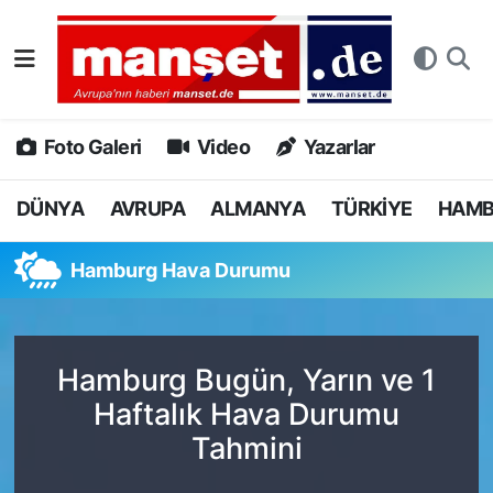
DÜNYA
Nöbetçi Eczaneler
AVRUPA
Hava Durumu
Foto Galeri
Video
Yazarlar
ALMANYA
Namaz Vakitleri
DÜNYA
AVRUPA
ALMANYA
TÜRKİYE
HAM
TÜRKİYE
Trafik Durumu
Hamburg Hava Durumu
HAMBURG
Puan Durumu ve Fikstür
SPOR
Tüm Manşetler
Hamburg Bugün, Yarın ve 1
Haftalık Hava Durumu
DEUTSCH
Son Dakika Haberleri
Tahmini
EKONOMİ
Haber Arşivi