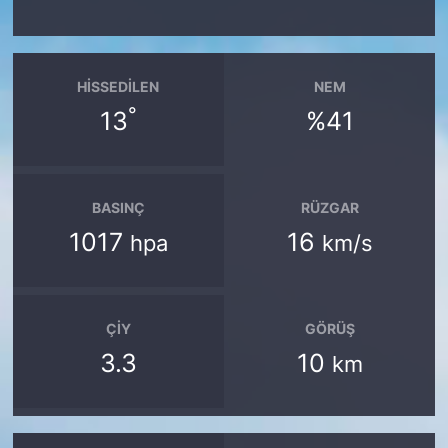
HISSEDILEN
NEM
°
13
%41
BASINÇ
RÜZGAR
1017
16
hpa
km/s
ÇIY
GÖRÜŞ
3.3
10
km