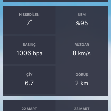
HISSEDILEN
NEM
°
7
%95
BASINÇ
RÜZGAR
1006
8
hpa
km/s
ÇIY
GÖRÜŞ
6.7
2
km
22 MART
23 MART