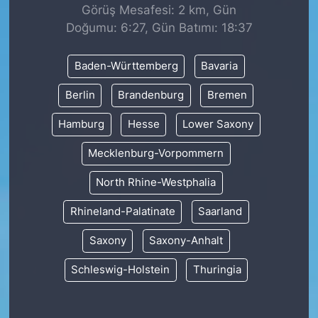
Görüş Mesafesi: 2 km, Gün
Doğumu: 6:27, Gün Batımı: 18:37
Baden-Württemberg
Bavaria
Berlin
Brandenburg
Bremen
Hamburg
Hesse
Lower Saxony
Mecklenburg-Vorpommern
North Rhine-Westphalia
Rhineland-Palatinate
Saarland
Saxony
Saxony-Anhalt
Schleswig-Holstein
Thuringia