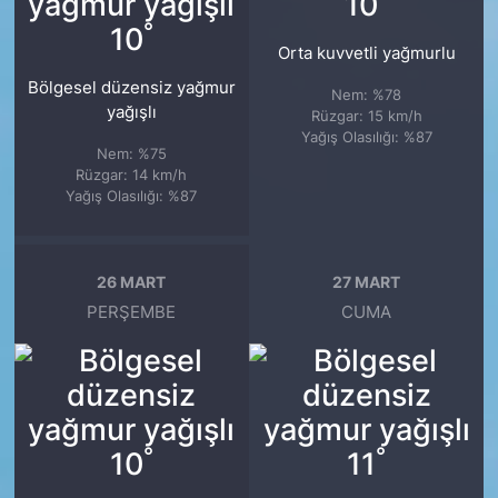
10
°
10
Orta kuvvetli yağmurlu
Bölgesel düzensiz yağmur
Nem: %78
yağışlı
Rüzgar: 15 km/h
Yağış Olasılığı: %87
Nem: %75
Rüzgar: 14 km/h
Yağış Olasılığı: %87
26 MART
27 MART
PERŞEMBE
CUMA
°
°
10
11