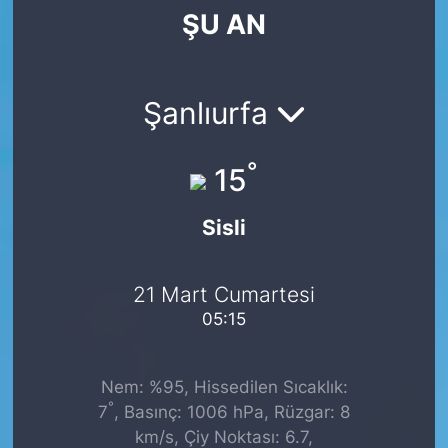
ŞU AN
SİYASET
SAĞLIK
Şanlıurfa
°
15
Sisli
21 Mart Cumartesi
05:15
Nem: %95, Hissedilen Sıcaklık:
°
7
, Basınç: 1006 hPa, Rüzgar: 8
km/s, Çiy Noktası: 6.7,