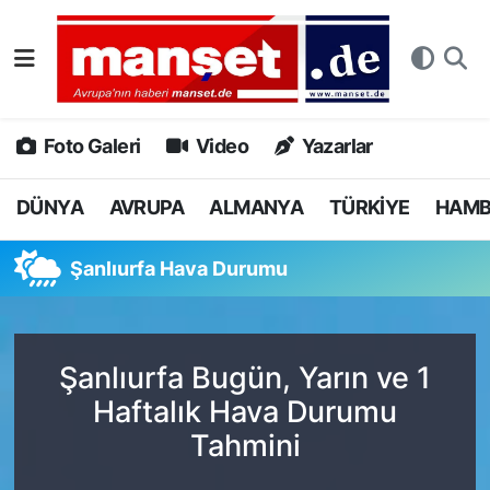
DÜNYA
Nöbetçi Eczaneler
AVRUPA
Hava Durumu
Foto Galeri
Video
Yazarlar
ALMANYA
Namaz Vakitleri
DÜNYA
AVRUPA
ALMANYA
TÜRKİYE
HAM
TÜRKİYE
Trafik Durumu
Şanlıurfa Hava Durumu
HAMBURG
Puan Durumu ve Fikstür
SPOR
Tüm Manşetler
Şanlıurfa Bugün, Yarın ve 1
Haftalık Hava Durumu
DEUTSCH
Son Dakika Haberleri
Tahmini
EKONOMİ
Haber Arşivi