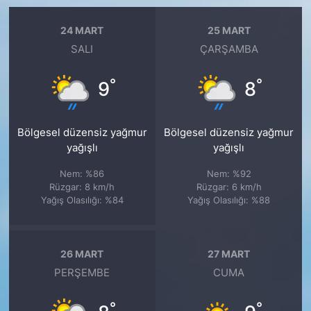
24 MART
25 MART
SALI
ÇARŞAMBA
°
°
9
8
Bölgesel düzensiz yağmur
Bölgesel düzensiz yağmur
yağışlı
yağışlı
Nem: %86
Nem: %92
Rüzgar: 8 km/h
Rüzgar: 6 km/h
Yağış Olasılığı: %84
Yağış Olasılığı: %88
26 MART
27 MART
PERŞEMBE
CUMA
°
°