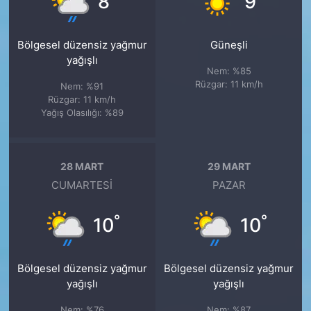
8
9
Bölgesel düzensiz yağmur
Güneşli
yağışlı
Nem: %85
Rüzgar: 11 km/h
Nem: %91
Rüzgar: 11 km/h
Yağış Olasılığı: %89
28 MART
29 MART
CUMARTESI
PAZAR
°
°
10
10
Bölgesel düzensiz yağmur
Bölgesel düzensiz yağmur
yağışlı
yağışlı
Nem: %76
Nem: %87