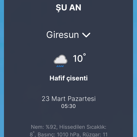
ŞU AN
SİYASET
SAĞLIK
Giresun
°
10
Hafif çisenti
23 Mart Pazartesi
05:30
Nem: %92, Hissedilen Sıcaklık:
°
8
, Basınç: 1010 hPa, Rüzgar: 11