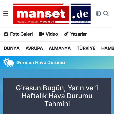
DÜNYA
Nöbetçi Eczaneler
AVRUPA
Hava Durumu
Foto Galeri
Video
Yazarlar
ALMANYA
Namaz Vakitleri
DÜNYA
AVRUPA
ALMANYA
TÜRKİYE
HAM
TÜRKİYE
Trafik Durumu
Giresun Hava Durumu
HAMBURG
Puan Durumu ve Fikstür
SPOR
Tüm Manşetler
Giresun Bugün, Yarın ve 1
Haftalık Hava Durumu
DEUTSCH
Son Dakika Haberleri
Tahmini
EKONOMİ
Haber Arşivi