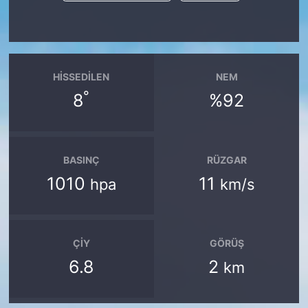
HISSEDILEN
NEM
°
8
%92
BASINÇ
RÜZGAR
1010
11
hpa
km/s
ÇIY
GÖRÜŞ
6.8
2
km