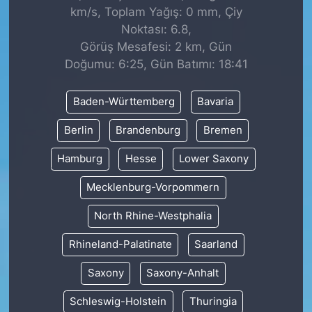
km/s, Toplam Yağış: 0 mm, Çiy
Noktası: 6.8,
Görüş Mesafesi: 2 km, Gün
Doğumu: 6:25, Gün Batımı: 18:41
Baden-Württemberg
Bavaria
Berlin
Brandenburg
Bremen
Hamburg
Hesse
Lower Saxony
Mecklenburg-Vorpommern
North Rhine-Westphalia
Rhineland-Palatinate
Saarland
Saxony
Saxony-Anhalt
Schleswig-Holstein
Thuringia