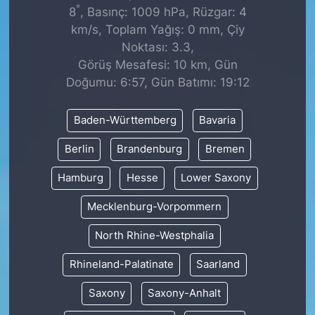
°
8
, Basınç: 1009 hPa, Rüzgar: 4
km/s, Toplam Yağış: 0 mm, Çiy
Noktası: 3.3,
Görüş Mesafesi: 10 km, Gün
Doğumu: 6:57, Gün Batımı: 19:12
Baden-Württemberg
Bavaria
Berlin
Brandenburg
Bremen
Hamburg
Hesse
Lower Saxony
Mecklenburg-Vorpommern
North Rhine-Westphalia
Rhineland-Palatinate
Saarland
Saxony
Saxony-Anhalt