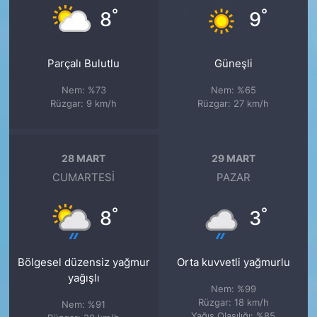
°
°
8
9
Parçalı Bulutlu
Güneşli
Nem: %73
Nem: %65
Rüzgar: 9 km/h
Rüzgar: 27 km/h
28 MART
29 MART
CUMARTESI
PAZAR
°
°
8
3
Bölgesel düzensiz yağmur
Orta kuvvetli yağmurlu
yağışlı
Nem: %99
Rüzgar: 18 km/h
Nem: %91
Yağış Olasılığı: %85