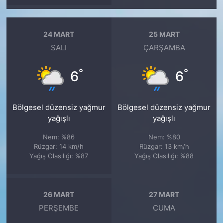
24 MART
25 MART
SALI
ÇARŞAMBA
°
°
6
6
Bölgesel düzensiz yağmur
Bölgesel düzensiz yağmur
yağışlı
yağışlı
Nem: %86
Nem: %80
Rüzgar: 14 km/h
Rüzgar: 13 km/h
Yağış Olasılığı: %87
Yağış Olasılığı: %88
26 MART
27 MART
PERŞEMBE
CUMA