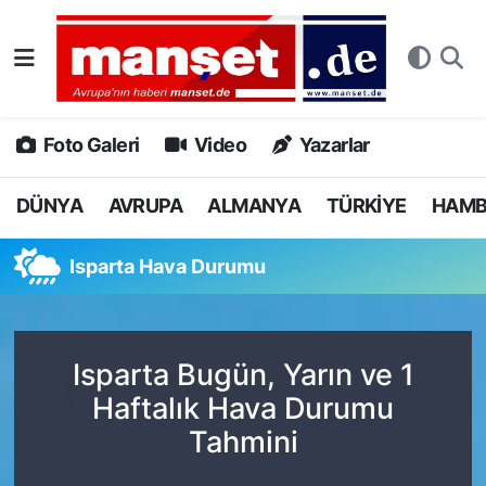
DÜNYA
Nöbetçi Eczaneler
AVRUPA
Hava Durumu
Foto Galeri
Video
Yazarlar
ALMANYA
Namaz Vakitleri
DÜNYA
AVRUPA
ALMANYA
TÜRKİYE
HAM
TÜRKİYE
Trafik Durumu
Isparta Hava Durumu
HAMBURG
Puan Durumu ve Fikstür
SPOR
Tüm Manşetler
Isparta Bugün, Yarın ve 1
Haftalık Hava Durumu
DEUTSCH
Son Dakika Haberleri
Tahmini
EKONOMİ
Haber Arşivi