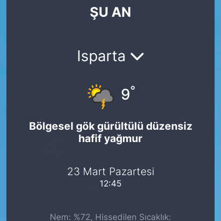
ŞU AN
SİYASET
SAĞLIK
Isparta
°
9
Bölgesel gök gürültülü düzensiz
hafif yağmur
23 Mart Pazartesi
12:45
Nem: %72, Hissedilen Sıcaklık: