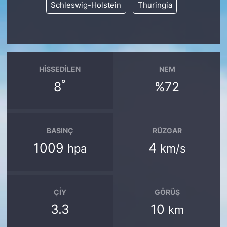
Schleswig-Holstein
Thuringia
HISSEDILEN
NEM
°
8
%72
BASINÇ
RÜZGAR
1009
4
hpa
km/s
ÇIY
GÖRÜŞ
3.3
10
km