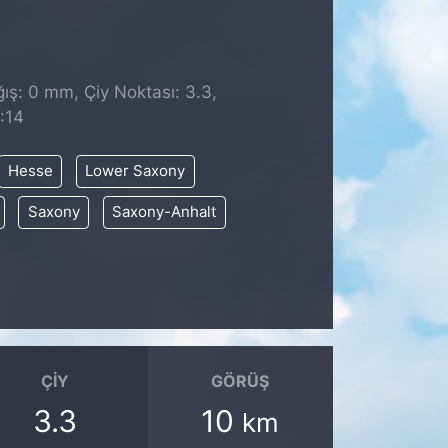
ş: 0 mm, Çiy Noktası: 3.3,
:14
Hesse
Lower Saxony
Saxony
Saxony-Anhalt
ÇIY
GÖRÜŞ
3.3
10
km