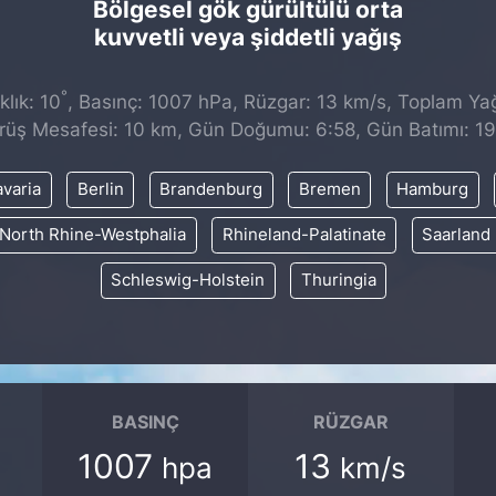
Bölgesel gök gürültülü orta
kuvvetli veya şiddetli yağış
°
lık: 10
, Basınç: 1007 hPa, Rüzgar: 13 km/s, Toplam Yağı
rüş Mesafesi: 10 km, Gün Doğumu: 6:58, Gün Batımı: 19
varia
Berlin
Brandenburg
Bremen
Hamburg
North Rhine-Westphalia
Rhineland-Palatinate
Saarland
Schleswig-Holstein
Thuringia
BASINÇ
RÜZGAR
1007
13
hpa
km/s