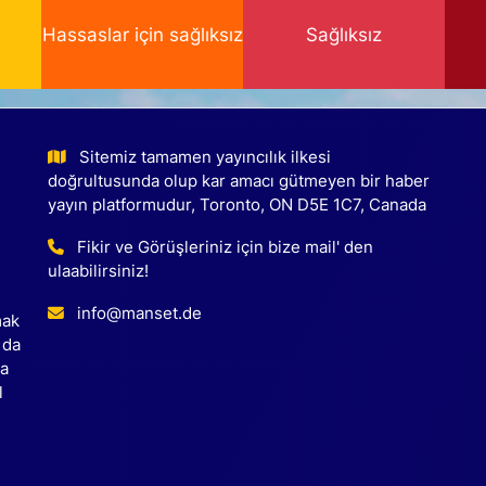
Hassaslar için sağlıksız
Sağlıksız
Sitemiz tamamen yayıncılık ilkesi
doğrultusunda olup kar amacı gütmeyen bir haber
yayın platformudur, Toronto, ON D5E 1C7, Canada
Fikir ve Görüşleriniz için bize mail' den
ulaabilirsiniz!
info@manset.de
mak
 da
ca
l