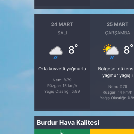
24 MART
25 MART
SALI
ÇARŞAMBA
°
°
8
8
Orta kuvvetli yağmurlu
Bölgesel düzens
yağmur yağışlı
Nem: %79
Rüzgar: 15 km/h
Nem: %76
Yağış Olasılığı: %89
Rüzgar: 14 km/h
Yağış Olasılığı: %8
Burdur Hava Kalitesi
İyi