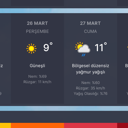
26 MART
27 MART
PERŞEMBE
CUMA
°
°
9
11
iz
Güneşli
Bölgesel düzensiz
B
yağmur yağışlı
Nem: %69
Rüzgar: 11 km/h
Nem: %60
Rüzgar: 35 km/h
9
Yağış Olasılığı: %76