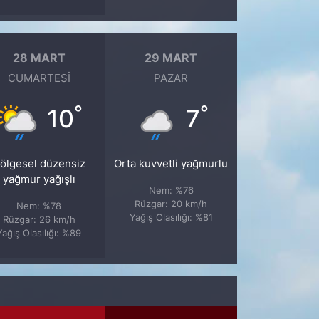
28 MART
29 MART
CUMARTESI
PAZAR
°
°
10
7
ölgesel düzensiz
Orta kuvvetli yağmurlu
yağmur yağışlı
Nem: %76
Rüzgar: 20 km/h
Nem: %78
Yağış Olasılığı: %81
Rüzgar: 26 km/h
Yağış Olasılığı: %89