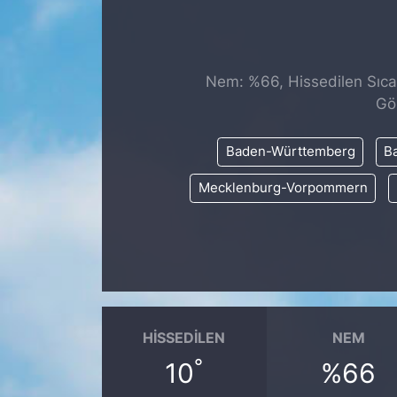
SİYASET
SAĞLIK
Nem: %66, Hissedilen Sıcak
Gö
Baden-Württemberg
Ba
Mecklenburg-Vorpommern
HISSEDILEN
NEM
°
10
%66