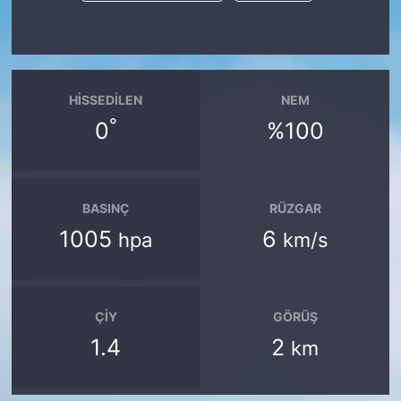
HISSEDILEN
NEM
°
0
%100
BASINÇ
RÜZGAR
1005
6
hpa
km/s
ÇIY
GÖRÜŞ
1.4
2
km