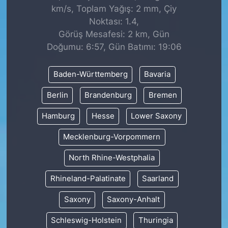
km/s, Toplam Yağış: 2 mm, Çiy
Noktası: 1.4,
Görüş Mesafesi: 2 km, Gün
Doğumu: 6:57, Gün Batımı: 19:06
Baden-Württemberg
Bavaria
Berlin
Brandenburg
Bremen
Hamburg
Hesse
Lower Saxony
Mecklenburg-Vorpommern
North Rhine-Westphalia
Rhineland-Palatinate
Saarland
Saxony
Saxony-Anhalt
Schleswig-Holstein
Thuringia