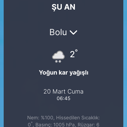
ŞU AN
SİYASET
SAĞLIK
Bolu
°
2
Yoğun kar yağışlı
20 Mart Cuma
06:45
Nem: %100, Hissedilen Sıcaklık:
°
0
, Basınç: 1005 hPa, Rüzgar: 6