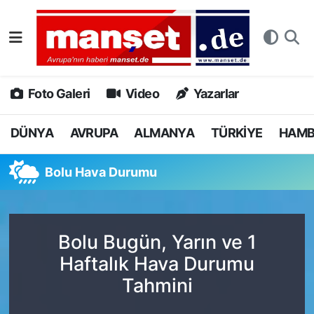
DÜNYA
Nöbetçi Eczaneler
AVRUPA
Hava Durumu
Foto Galeri
Video
Yazarlar
ALMANYA
Namaz Vakitleri
DÜNYA
AVRUPA
ALMANYA
TÜRKİYE
HAM
TÜRKİYE
Trafik Durumu
Bolu Hava Durumu
HAMBURG
Puan Durumu ve Fikstür
SPOR
Tüm Manşetler
Bolu Bugün, Yarın ve 1
Haftalık Hava Durumu
DEUTSCH
Son Dakika Haberleri
Tahmini
EKONOMİ
Haber Arşivi