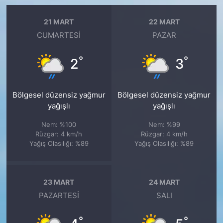
21 MART
22 MART
CUMARTESI
PAZAR
°
°
2
3
Bölgesel düzensiz yağmur
Bölgesel düzensiz yağmur
yağışlı
yağışlı
Nem: %100
Nem: %99
Rüzgar: 4 km/h
Rüzgar: 4 km/h
Yağış Olasılığı: %89
Yağış Olasılığı: %89
23 MART
24 MART
PAZARTESI
SALI
°
°