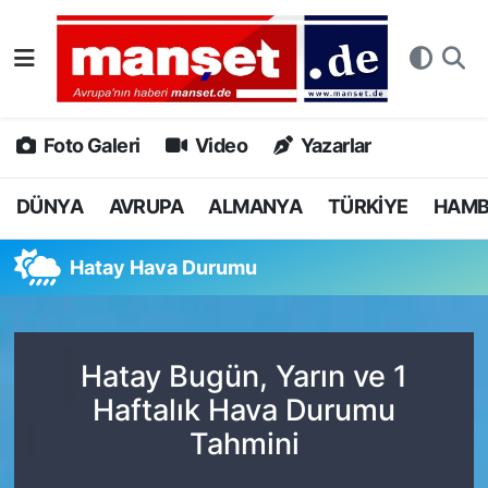
DÜNYA
Nöbetçi Eczaneler
AVRUPA
Hava Durumu
Foto Galeri
Video
Yazarlar
ALMANYA
Namaz Vakitleri
DÜNYA
AVRUPA
ALMANYA
TÜRKİYE
HAM
TÜRKİYE
Trafik Durumu
Hatay Hava Durumu
HAMBURG
Puan Durumu ve Fikstür
SPOR
Tüm Manşetler
Hatay Bugün, Yarın ve 1
Haftalık Hava Durumu
DEUTSCH
Son Dakika Haberleri
Tahmini
EKONOMİ
Haber Arşivi