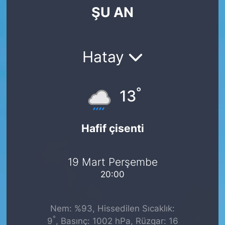
ŞU AN
SİYASET
SAĞLIK
Hatay
°
13
Hafif çisenti
19 Mart Perşembe
20:00
Nem: %93, Hissedilen Sıcaklık:
°
9
, Basınç: 1002 hPa, Rüzgar: 16