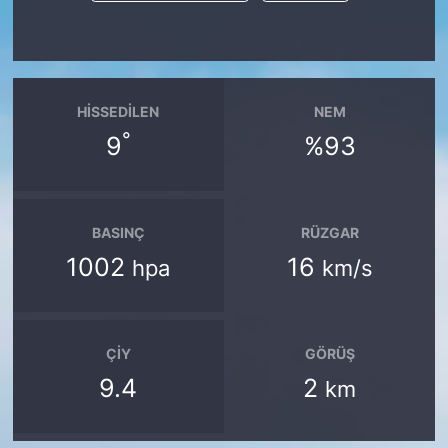
HISSEDILEN
NEM
°
9
%93
BASINÇ
RÜZGAR
1002
16
hpa
km/s
ÇIY
GÖRÜŞ
9.4
2
km