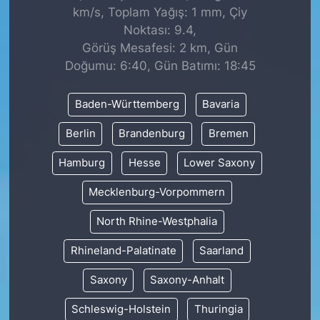
km/s, Toplam Yağış: 1 mm, Çiy
Noktası: 9.4,
Görüş Mesafesi: 2 km, Gün
Doğumu: 6:40, Gün Batımı: 18:45
Baden-Württemberg
Bavaria
Berlin
Brandenburg
Bremen
Hamburg
Hesse
Lower Saxony
Mecklenburg-Vorpommern
North Rhine-Westphalia
Rhineland-Palatinate
Saarland
Saxony
Saxony-Anhalt
Schleswig-Holstein
Thuringia