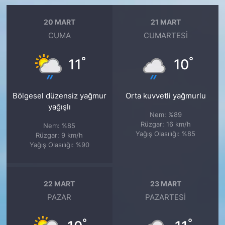
20 MART
21 MART
CUMA
CUMARTESI
°
°
11
10
Bölgesel düzensiz yağmur
Orta kuvvetli yağmurlu
yağışlı
Nem: %89
Rüzgar: 16 km/h
Nem: %85
Yağış Olasılığı: %85
Rüzgar: 9 km/h
Yağış Olasılığı: %90
22 MART
23 MART
PAZAR
PAZARTESI
°
°