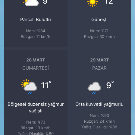
9
12
Parçalı Bulutlu
Güneşli
Nem: %84
Nem: %71
Rüzgar: 11 km/h
Rüzgar: 30 km/h
28 MART
29 MART
CUMARTESI
PAZAR
°
°
11
9
Bölgesel düzensiz yağmur
Orta kuvvetli yağmurlu
yağışlı
Nem: %90
Rüzgar: 24 km/h
Nem: %73
Yağış Olasılığı: %88
Rüzgar: 13 km/h
Yağış Olasılığı: %80