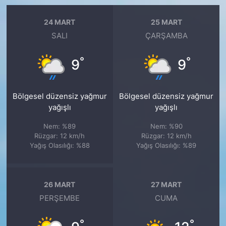
24 MART
25 MART
SALI
ÇARŞAMBA
°
°
9
9
Bölgesel düzensiz yağmur
Bölgesel düzensiz yağmur
yağışlı
yağışlı
Nem: %89
Nem: %90
Rüzgar: 12 km/h
Rüzgar: 12 km/h
Yağış Olasılığı: %88
Yağış Olasılığı: %89
26 MART
27 MART
PERŞEMBE
CUMA
°
°