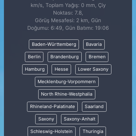
km/s, Toplam Yağış: 0 mm, Çiy
Noktası: 7.8,
Görüş Mesafesi: 2 km, Gün
Doğumu: 6:49, Gün Batımı: 19:06
Baden-Württemberg
Bavaria
Berlin
Brandenburg
Bremen
Hamburg
Hesse
Lower Saxony
Mecklenburg-Vorpommern
North Rhine-Westphalia
Rhineland-Palatinate
Saarland
Saxony
Saxony-Anhalt
Schleswig-Holstein
Thuringia