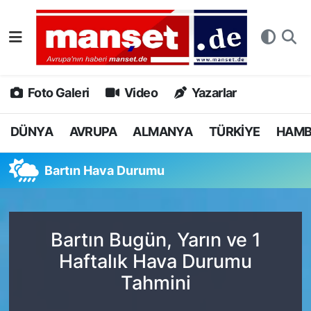
DÜNYA
Nöbetçi Eczaneler
AVRUPA
Hava Durumu
Foto Galeri
Video
Yazarlar
ALMANYA
Namaz Vakitleri
DÜNYA
AVRUPA
ALMANYA
TÜRKİYE
HAM
TÜRKİYE
Trafik Durumu
Bartın Hava Durumu
HAMBURG
Puan Durumu ve Fikstür
SPOR
Tüm Manşetler
Bartın Bugün, Yarın ve 1
Haftalık Hava Durumu
DEUTSCH
Son Dakika Haberleri
Tahmini
EKONOMİ
Haber Arşivi