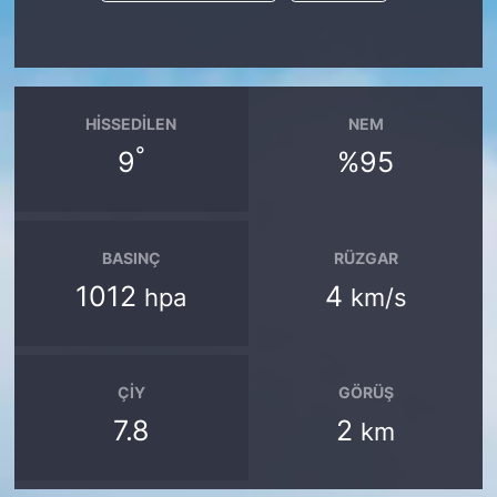
HISSEDILEN
NEM
°
9
%95
BASINÇ
RÜZGAR
1012
4
hpa
km/s
ÇIY
GÖRÜŞ
7.8
2
km