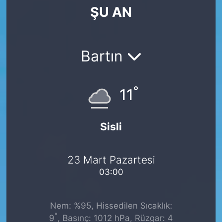
ŞU AN
SİYASET
SAĞLIK
Bartın
°
11
Sisli
23 Mart Pazartesi
03:00
Nem: %95, Hissedilen Sıcaklık:
°
9
, Basınç: 1012 hPa, Rüzgar: 4