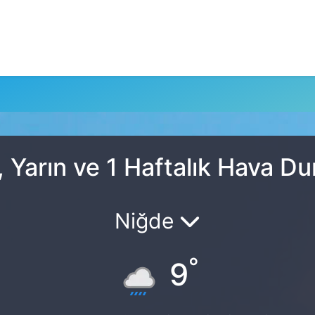
 Yarın ve 1 Haftalık Hava D
Niğde
°
9