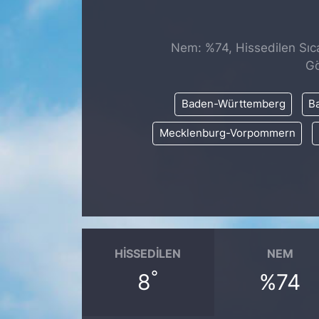
SİYASET
Nem: %74, Hissedilen Sıca
SAĞLIK
Gö
Baden-Württemberg
Ba
Mecklenburg-Vorpommern
HISSEDILEN
NEM
°
8
%74