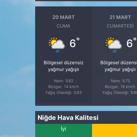
20 MART
21 MART
CUMA
CUMARTESI
°
°
6
6
Bölgesel düzensiz
Bölgesel düzens
yağmur yağışlı
yağmur yağışlı
Nem: %82
Nem: %73
Rüzgar: 14 km/h
Rüzgar: 18 km/h
Yağış Olasılığı: %83
Yağış Olasılığı: %8
Niğde Hava Kalitesi
İyi