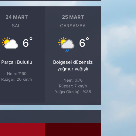
24 MART
25 MART
SALI
ÇARŞAMBA
°
°
6
6
Parçalı Bulutlu
Bölgesel düzensiz
yağmur yağışlı
Nem: %60
Rüzgar: 20 km/h
Nem: %70
Rüzgar: 7 km/h
Yağış Olasılığı: %86