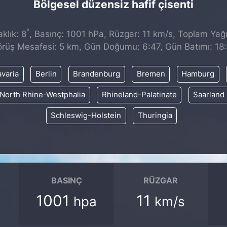
Bölgesel düzensiz hafif çisenti
°
klık: 8
, Basınç: 1001 hPa, Rüzgar: 11 km/s, Toplam Yağı
rüş Mesafesi: 5 km, Gün Doğumu: 6:47, Gün Batımı: 18
varia
Berlin
Brandenburg
Bremen
Hamburg
North Rhine-Westphalia
Rhineland-Palatinate
Saarland
Schleswig-Holstein
Thuringia
BASINÇ
RÜZGAR
1001
11
hpa
km/s