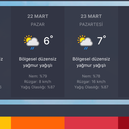
22 MART
23 MART
PAZAR
PAZARTESI
°
°
6
7
iz
Bölgesel düzensiz
Bölgesel düzensiz
yağmur yağışlı
yağmur yağışlı
Nem: %79
Nem: %78
Rüzgar: 8 km/h
Rüzgar: 16 km/h
6
Yağış Olasılığı: %87
Yağış Olasılığı: %87