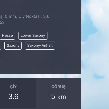
ş: 0 mm, Çiy Noktası: 3.6,
:52
Hesse
Lower Saxony
Saxony
Saxony-Anhalt
ÇIY
GÖRÜŞ
3.6
5
km