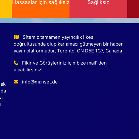
Hassaslar için sağlıksız
Sağlıksız
Sitemiz tamamen yayıncılık ilkesi
doğrultusunda olup kar amacı gütmeyen bir haber
yayın platformudur, Toronto, ON D5E 1C7, Canada
Fikir ve Görüşleriniz için bize mail' den
ulaabilirsiniz!
info@manset.de
mak
 da
ca
l