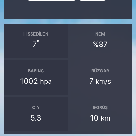
HISSEDILEN
NEM
°
7
%87
BASINÇ
RÜZGAR
1002
7
hpa
km/s
ÇIY
GÖRÜŞ
5.3
10
km