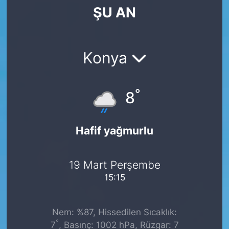
ŞU AN
SİYASET
SAĞLIK
Konya
°
8
Hafif yağmurlu
19 Mart Perşembe
15:15
Nem: %87, Hissedilen Sıcaklık:
°
7
, Basınç: 1002 hPa, Rüzgar: 7