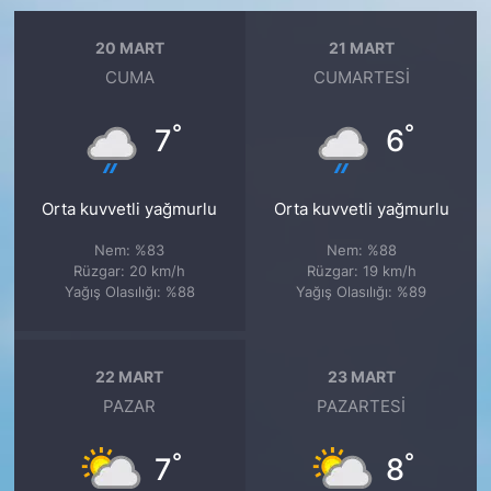
20 MART
21 MART
CUMA
CUMARTESI
°
°
7
6
Orta kuvvetli yağmurlu
Orta kuvvetli yağmurlu
Nem: %83
Nem: %88
Rüzgar: 20 km/h
Rüzgar: 19 km/h
Yağış Olasılığı: %88
Yağış Olasılığı: %89
22 MART
23 MART
PAZAR
PAZARTESI
°
°
7
8