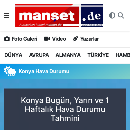
DÜNYA
Nöbetçi Eczaneler
AVRUPA
Hava Durumu
Foto Galeri
Video
Yazarlar
ALMANYA
Namaz Vakitleri
DÜNYA
AVRUPA
ALMANYA
TÜRKİYE
HAM
TÜRKİYE
Trafik Durumu
Konya Hava Durumu
HAMBURG
Puan Durumu ve Fikstür
SPOR
Tüm Manşetler
Konya Bugün, Yarın ve 1
Haftalık Hava Durumu
DEUTSCH
Son Dakika Haberleri
Tahmini
EKONOMİ
Haber Arşivi