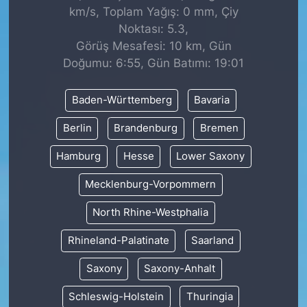
km/s, Toplam Yağış: 0 mm, Çiy
Noktası: 5.3,
Görüş Mesafesi: 10 km, Gün
Doğumu: 6:55, Gün Batımı: 19:01
Baden-Württemberg
Bavaria
Berlin
Brandenburg
Bremen
Hamburg
Hesse
Lower Saxony
Mecklenburg-Vorpommern
North Rhine-Westphalia
Rhineland-Palatinate
Saarland
Saxony
Saxony-Anhalt
Schleswig-Holstein
Thuringia