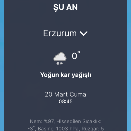
ŞU AN
SİYASET
SAĞLIK
Erzurum
°
0
Yoğun kar yağışlı
20 Mart Cuma
08:45
Nem: %97, Hissedilen Sıcaklık:
°
-3
, Basınç: 1003 hPa, Rüzgar: 5