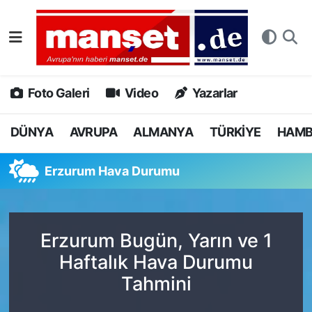
DÜNYA
Nöbetçi Eczaneler
AVRUPA
Hava Durumu
Foto Galeri
Video
Yazarlar
ALMANYA
Namaz Vakitleri
DÜNYA
AVRUPA
ALMANYA
TÜRKİYE
HAM
TÜRKİYE
Trafik Durumu
Erzurum Hava Durumu
HAMBURG
Puan Durumu ve Fikstür
SPOR
Tüm Manşetler
Erzurum Bugün, Yarın ve 1
Haftalık Hava Durumu
DEUTSCH
Son Dakika Haberleri
Tahmini
EKONOMİ
Haber Arşivi