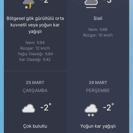
Bölgesel gök gürültülü orta
Sisli
kuvvetli veya yoğun kar
Nem: %88
yağışlı
Rüzgar: 10 km/h
Nem: %94
Rüzgar: 12 km/h
Yağış Olasılığı: %84
Kar Olasılığı: %42
25 MART
26 MART
ÇARŞAMBA
PERŞEMBE
°
°
-2
-2
Çok bulutlu
Yoğun kar yağışlı