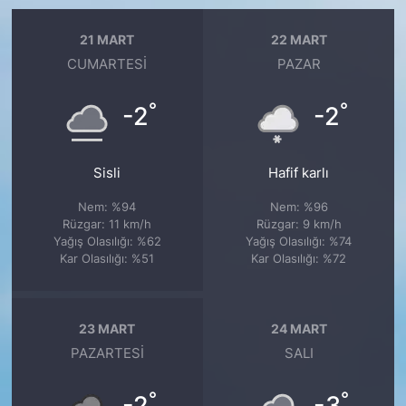
21 MART
22 MART
CUMARTESI
PAZAR
°
°
-2
-2
Sisli
Hafif karlı
Nem: %94
Nem: %96
Rüzgar: 11 km/h
Rüzgar: 9 km/h
Yağış Olasılığı: %62
Yağış Olasılığı: %74
Kar Olasılığı: %51
Kar Olasılığı: %72
23 MART
24 MART
PAZARTESI
SALI
°
°
-2
-3