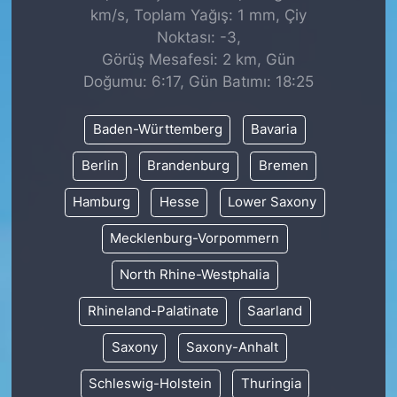
km/s, Toplam Yağış: 1 mm, Çiy
Noktası: -3,
Görüş Mesafesi: 2 km, Gün
Doğumu: 6:17, Gün Batımı: 18:25
Baden-Württemberg
Bavaria
Berlin
Brandenburg
Bremen
Hamburg
Hesse
Lower Saxony
Mecklenburg-Vorpommern
North Rhine-Westphalia
Rhineland-Palatinate
Saarland
Saxony
Saxony-Anhalt
Schleswig-Holstein
Thuringia