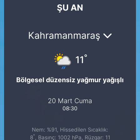
ŞU AN
SİYASET
SAĞLIK
Kahramanmaraş
°
11
Bölgesel düzensiz yağmur yağışlı
20 Mart Cuma
08:30
Nem: %91, Hissedilen Sıcaklık:
°
8
, Basınç: 1002 hPa, Rüzgar: 11