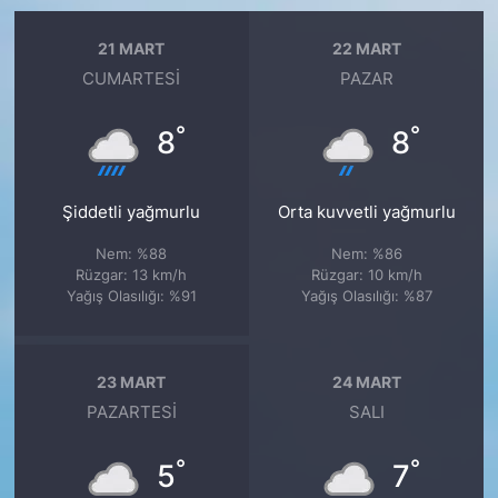
21 MART
22 MART
CUMARTESI
PAZAR
°
°
8
8
Şiddetli yağmurlu
Orta kuvvetli yağmurlu
Nem: %88
Nem: %86
Rüzgar: 13 km/h
Rüzgar: 10 km/h
Yağış Olasılığı: %91
Yağış Olasılığı: %87
23 MART
24 MART
PAZARTESI
SALI
°
°
5
7