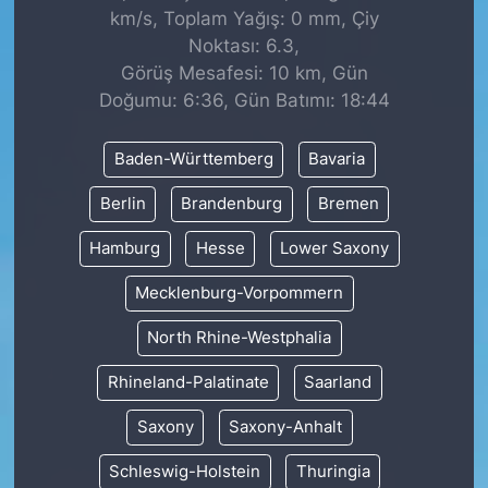
km/s, Toplam Yağış: 0 mm, Çiy
Noktası: 6.3,
Görüş Mesafesi: 10 km, Gün
Doğumu: 6:36, Gün Batımı: 18:44
Baden-Württemberg
Bavaria
Berlin
Brandenburg
Bremen
Hamburg
Hesse
Lower Saxony
Mecklenburg-Vorpommern
North Rhine-Westphalia
Rhineland-Palatinate
Saarland
Saxony
Saxony-Anhalt
Schleswig-Holstein
Thuringia