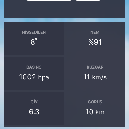
HISSEDILEN
NEM
°
8
%91
BASINÇ
RÜZGAR
1002
11
hpa
km/s
ÇIY
GÖRÜŞ
6.3
10
km