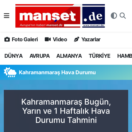
DÜNYA
Nöbetçi Eczaneler
AVRUPA
Hava Durumu
Foto Galeri
Video
Yazarlar
ALMANYA
Namaz Vakitleri
DÜNYA
AVRUPA
ALMANYA
TÜRKİYE
HAM
TÜRKİYE
Trafik Durumu
Kahramanmaraş Hava Durumu
HAMBURG
Puan Durumu ve Fikstür
SPOR
Tüm Manşetler
Kahramanmaraş Bugün,
Yarın ve 1 Haftalık Hava
DEUTSCH
Son Dakika Haberleri
Durumu Tahmini
EKONOMİ
Haber Arşivi