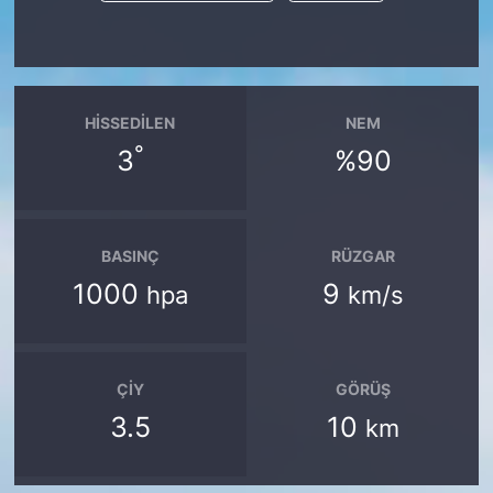
HISSEDILEN
NEM
°
3
%90
BASINÇ
RÜZGAR
1000
9
hpa
km/s
ÇIY
GÖRÜŞ
3.5
10
km