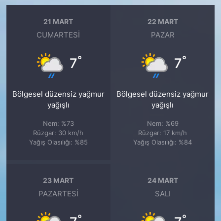
21 MART
22 MART
CUMARTESI
PAZAR
°
°
7
7
Bölgesel düzensiz yağmur
Bölgesel düzensiz yağmur
yağışlı
yağışlı
Nem: %73
Nem: %69
Rüzgar: 30 km/h
Rüzgar: 17 km/h
Yağış Olasılığı: %85
Yağış Olasılığı: %84
23 MART
24 MART
PAZARTESI
SALI
°
°