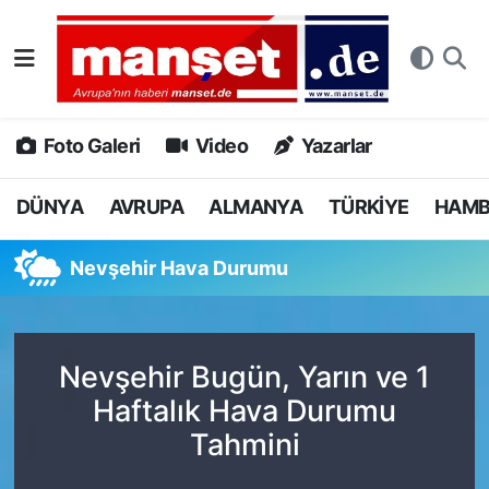
DÜNYA
Nöbetçi Eczaneler
AVRUPA
Hava Durumu
Foto Galeri
Video
Yazarlar
ALMANYA
Namaz Vakitleri
DÜNYA
AVRUPA
ALMANYA
TÜRKİYE
HAM
TÜRKİYE
Trafik Durumu
Nevşehir Hava Durumu
HAMBURG
Puan Durumu ve Fikstür
SPOR
Tüm Manşetler
Nevşehir Bugün, Yarın ve 1
Haftalık Hava Durumu
DEUTSCH
Son Dakika Haberleri
Tahmini
EKONOMİ
Haber Arşivi