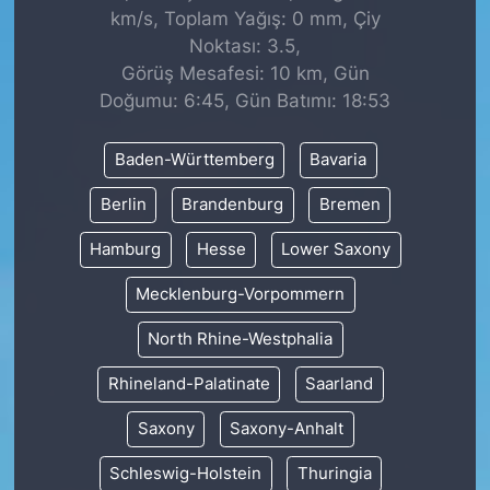
km/s, Toplam Yağış: 0 mm, Çiy
Noktası: 3.5,
Görüş Mesafesi: 10 km, Gün
Doğumu: 6:45, Gün Batımı: 18:53
Baden-Württemberg
Bavaria
Berlin
Brandenburg
Bremen
Hamburg
Hesse
Lower Saxony
Mecklenburg-Vorpommern
North Rhine-Westphalia
Rhineland-Palatinate
Saarland
Saxony
Saxony-Anhalt
Schleswig-Holstein
Thuringia