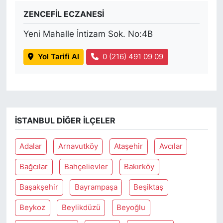
ZENCEFİL ECZANESİ
Yeni Mahalle İntizam Sok. No:4B
Yol Tarifi Al
0 (216) 491 09 09
İSTANBUL DIĞER İLÇELER
Adalar
Arnavutköy
Ataşehir
Avcılar
Bağcılar
Bahçelievler
Bakırköy
Başakşehir
Bayrampaşa
Beşiktaş
Beykoz
Beylikdüzü
Beyoğlu