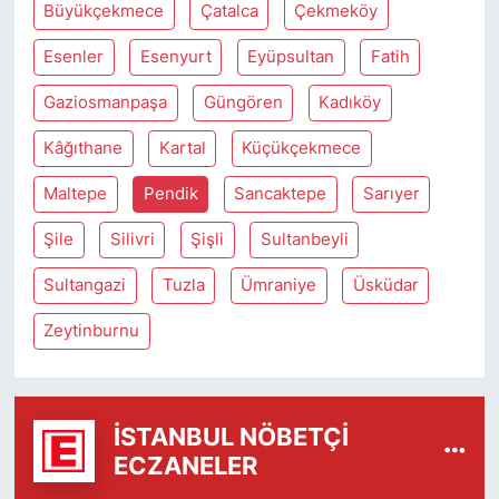
Büyükçekmece
Çatalca
Çekmeköy
Esenler
Esenyurt
Eyüpsultan
Fatih
Gaziosmanpaşa
Güngören
Kadıköy
Kâğıthane
Kartal
Küçükçekmece
Maltepe
Pendik
Sancaktepe
Sarıyer
Şile
Silivri
Şişli
Sultanbeyli
Sultangazi
Tuzla
Ümraniye
Üsküdar
Zeytinburnu
İSTANBUL NÖBETÇI
ECZANELER