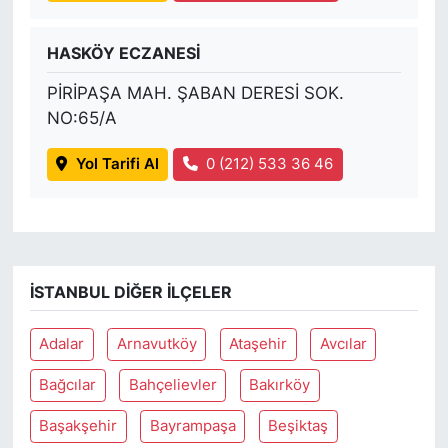
HASKÖY ECZANESİ
PİRİPAŞA MAH. ŞABAN DERESİ SOK.
NO:65/A
Yol Tarifi Al
0 (212) 533 36 46
İSTANBUL DIĞER İLÇELER
Adalar
Arnavutköy
Ataşehir
Avcılar
Bağcılar
Bahçelievler
Bakırköy
Başakşehir
Bayrampaşa
Beşiktaş