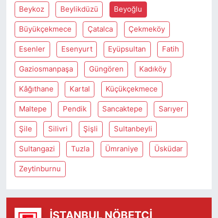
Beykoz
Beylikdüzü
Beyoğlu
Büyükçekmece
Çatalca
Çekmeköy
Esenler
Esenyurt
Eyüpsultan
Fatih
Gaziosmanpaşa
Güngören
Kadıköy
Kâğıthane
Kartal
Küçükçekmece
Maltepe
Pendik
Sancaktepe
Sarıyer
Şile
Silivri
Şişli
Sultanbeyli
Sultangazi
Tuzla
Ümraniye
Üsküdar
Zeytinburnu
İSTANBUL NÖBETÇI