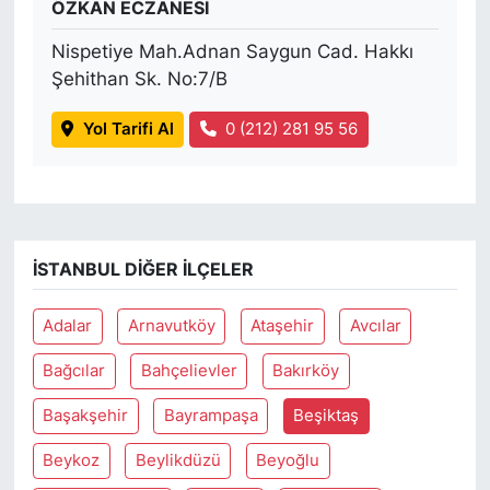
ÖZKAN ECZANESİ
Nispetiye Mah.Adnan Saygun Cad. Hakkı
Şehithan Sk. No:7/B
Yol Tarifi Al
0 (212) 281 95 56
İSTANBUL DIĞER İLÇELER
Adalar
Arnavutköy
Ataşehir
Avcılar
Bağcılar
Bahçelievler
Bakırköy
Başakşehir
Bayrampaşa
Beşiktaş
Beykoz
Beylikdüzü
Beyoğlu