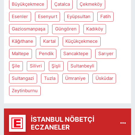
Büyükçekmece
Çatalca
Çekmeköy
Esenler
Esenyurt
Eyüpsultan
Fatih
Gaziosmanpaşa
Güngören
Kadıköy
Kâğıthane
Kartal
Küçükçekmece
Maltepe
Pendik
Sancaktepe
Sarıyer
Şile
Silivri
Şişli
Sultanbeyli
Sultangazi
Tuzla
Ümraniye
Üsküdar
Zeytinburnu
İSTANBUL NÖBETÇI
ECZANELER