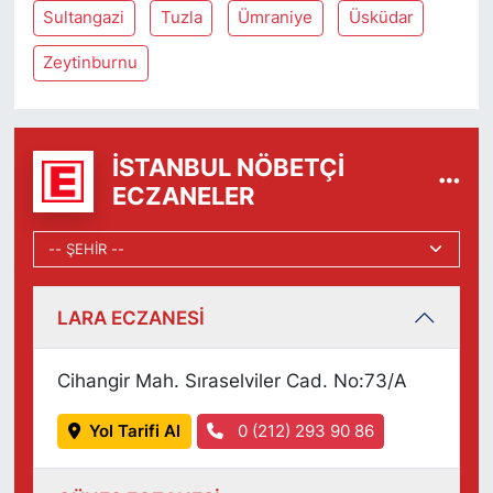
Sultangazi
Tuzla
Ümraniye
Üsküdar
Zeytinburnu
İSTANBUL NÖBETÇI
ECZANELER
LARA ECZANESİ
Cihangir Mah. Sıraselviler Cad. No:73/A
Yol Tarifi Al
0 (212) 293 90 86