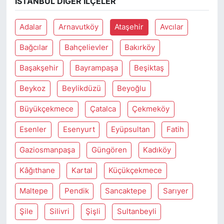
İSTANBUL DIĞER İLÇELER
Adalar
Arnavutköy
Ataşehir
Avcılar
Bağcılar
Bahçelievler
Bakırköy
Başakşehir
Bayrampaşa
Beşiktaş
Beykoz
Beylikdüzü
Beyoğlu
Büyükçekmece
Çatalca
Çekmeköy
Esenler
Esenyurt
Eyüpsultan
Fatih
Gaziosmanpaşa
Güngören
Kadıköy
Kâğıthane
Kartal
Küçükçekmece
Maltepe
Pendik
Sancaktepe
Sarıyer
Şile
Silivri
Şişli
Sultanbeyli