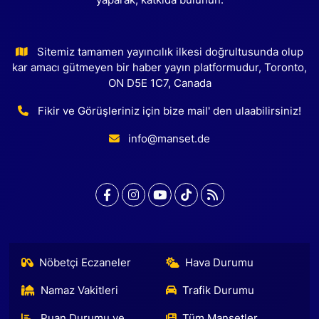
yaparak, katkıda bulunun.
Sitemiz tamamen yayıncılık ilkesi doğrultusunda olup
kar amacı gütmeyen bir haber yayın platformudur, Toronto,
ON D5E 1C7, Canada
Fikir ve Görüşleriniz için bize mail' den ulaabilirsiniz!
info@manset.de
Nöbetçi Eczaneler
Hava Durumu
Namaz Vakitleri
Trafik Durumu
Puan Durumu ve
Tüm Manşetler