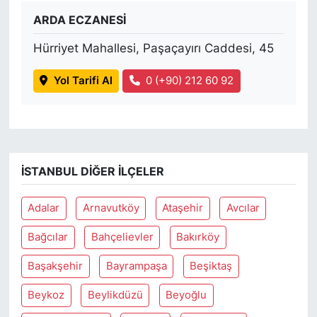
ARDA ECZANESİ
Hürriyet Mahallesi, Paşaçayırı Caddesi, 45
Yol Tarifi Al
0 (+90) 212 60 92
İSTANBUL DIĞER İLÇELER
Adalar
Arnavutköy
Ataşehir
Avcılar
Bağcılar
Bahçelievler
Bakırköy
Başakşehir
Bayrampaşa
Beşiktaş
Beykoz
Beylikdüzü
Beyoğlu