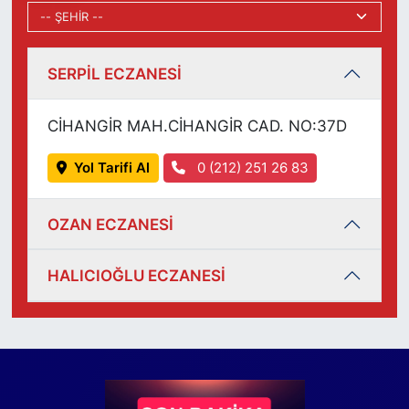
SERPİL ECZANESİ
CİHANGİR MAH.CİHANGİR CAD. NO:37D
Yol Tarifi Al
0 (212) 251 26 83
OZAN ECZANESİ
HALICIOĞLU ECZANESİ