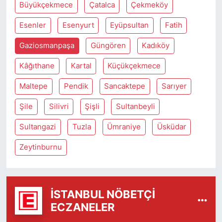
Büyükçekmece
Çatalca
Çekmeköy
Esenler
Esenyurt
Eyüpsultan
Fatih
Gaziosmanpaşa
Güngören
Kadıköy
Kâğıthane
Kartal
Küçükçekmece
Maltepe
Pendik
Sancaktepe
Sarıyer
Şile
Silivri
Şişli
Sultanbeyli
Sultangazi
Tuzla
Ümraniye
Üsküdar
Zeytinburnu
İSTANBUL NÖBETÇI
ECZANELER