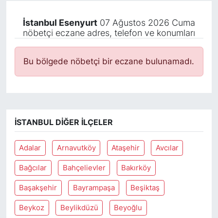
İstanbul Esenyurt
07 Ağustos 2026 Cuma
nöbetçi eczane adres, telefon ve konumları
Bu bölgede nöbetçi bir eczane bulunamadı.
İSTANBUL DIĞER İLÇELER
Adalar
Arnavutköy
Ataşehir
Avcılar
Bağcılar
Bahçelievler
Bakırköy
Başakşehir
Bayrampaşa
Beşiktaş
Beykoz
Beylikdüzü
Beyoğlu