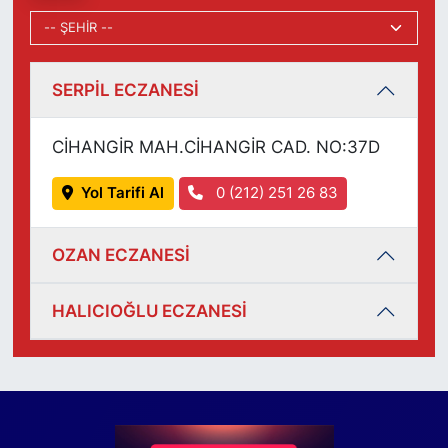
SERPİL ECZANESİ
CİHANGİR MAH.CİHANGİR CAD. NO:37D
Yol Tarifi Al
0 (212) 251 26 83
OZAN ECZANESİ
HALICIOĞLU ECZANESİ