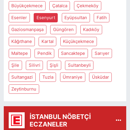
Büyükçekmece
Çatalca
Çekmeköy
Esenler
Esenyurt
Eyüpsultan
Fatih
Gaziosmanpaşa
Güngören
Kadıköy
Kâğıthane
Kartal
Küçükçekmece
Maltepe
Pendik
Sancaktepe
Sarıyer
Şile
Silivri
Şişli
Sultanbeyli
Sultangazi
Tuzla
Ümraniye
Üsküdar
Zeytinburnu
İSTANBUL NÖBETÇI
ECZANELER