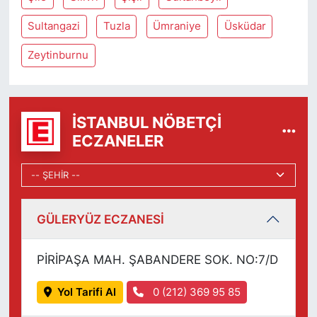
Sultangazi
Tuzla
Ümraniye
Üsküdar
Zeytinburnu
İSTANBUL NÖBETÇI
ECZANELER
GÜLERYÜZ ECZANESİ
PİRİPAŞA MAH. ŞABANDERE SOK. NO:7/D
Yol Tarifi Al
0 (212) 369 95 85