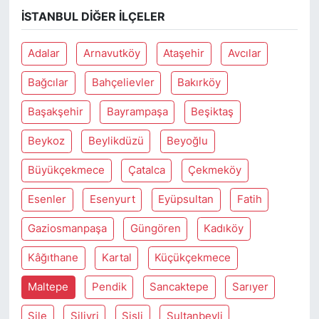
İSTANBUL DIĞER İLÇELER
Adalar
Arnavutköy
Ataşehir
Avcılar
Bağcılar
Bahçelievler
Bakırköy
Başakşehir
Bayrampaşa
Beşiktaş
Beykoz
Beylikdüzü
Beyoğlu
Büyükçekmece
Çatalca
Çekmeköy
Esenler
Esenyurt
Eyüpsultan
Fatih
Gaziosmanpaşa
Güngören
Kadıköy
Kâğıthane
Kartal
Küçükçekmece
Maltepe
Pendik
Sancaktepe
Sarıyer
Şile
Silivri
Şişli
Sultanbeyli