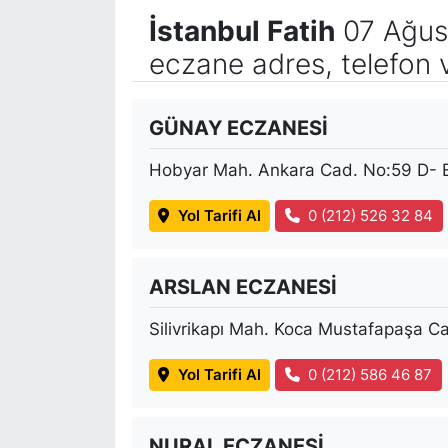
İstanbul Fatih
07 Ağus
eczane adres, telefon 
GÜNAY ECZANESİ
Hobyar Mah. Ankara Cad. No:59 D- 
Yol Tarifi Al
0 (212) 526 32 84
ARSLAN ECZANESİ
Silivrikapı Mah. Koca Mustafapaşa C
Yol Tarifi Al
0 (212) 586 46 87
NURAL ECZANESİ