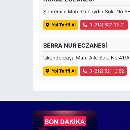
Şehremini Mah. Günaydın Sok. No:5
Yol Tarifi Al
0 (212) 587 32 21
SERRA NUR ECZANESİ
İskenderpaşa Mah. Aile Sok. No:41/A
Yol Tarifi Al
0 (212) 521 12 82