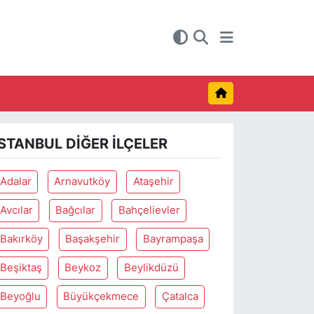
İSTANBUL DIĞER İLÇELER
Adalar
Arnavutköy
Ataşehir
Avcılar
Bağcılar
Bahçelievler
Bakırköy
Başakşehir
Bayrampaşa
Beşiktaş
Beykoz
Beylikdüzü
Beyoğlu
Büyükçekmece
Çatalca