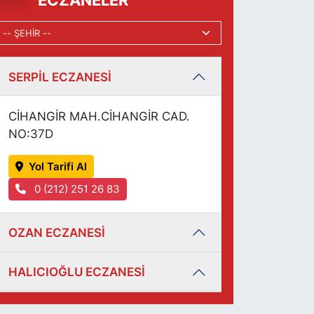
ECZANELER
SERPİL ECZANESİ
CİHANGİR MAH.CİHANGİR CAD.
NO:37D
Yol Tarifi Al
0 (212) 251 26 83
OZAN ECZANESİ
HALICIOĞLU ECZANESİ