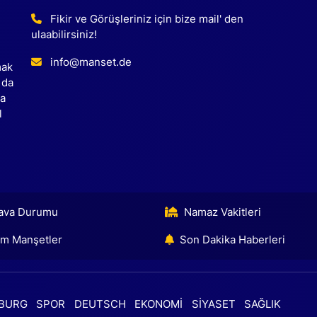
Fikir ve Görüşleriniz için bize mail' den
ulaabilirsiniz!
info@manset.de
mak
 da
ca
l
ava Durumu
Namaz Vakitleri
m Manşetler
Son Dakika Haberleri
BURG
SPOR
DEUTSCH
EKONOMİ
SİYASET
SAĞLIK