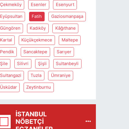
Çekmeköy
Esenler
Esenyurt
Eyüpsultan
Fatih
Gaziosmanpaşa
Güngören
Kadıköy
Kâğıthane
Kartal
Küçükçekmece
Maltepe
Pendik
Sancaktepe
Sarıyer
Şile
Silivri
Şişli
Sultanbeyli
Sultangazi
Tuzla
Ümraniye
Üsküdar
Zeytinburnu
İSTANBUL
NÖBETÇI