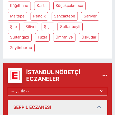
Kâğıthane
Kartal
Küçükçekmece
Maltepe
Pendik
Sancaktepe
Sarıyer
Şile
Silivri
Şişli
Sultanbeyli
Sultangazi
Tuzla
Ümraniye
Üsküdar
Zeytinburnu
İSTANBUL NÖBETÇI
ECZANELER
SERPİL ECZANESİ