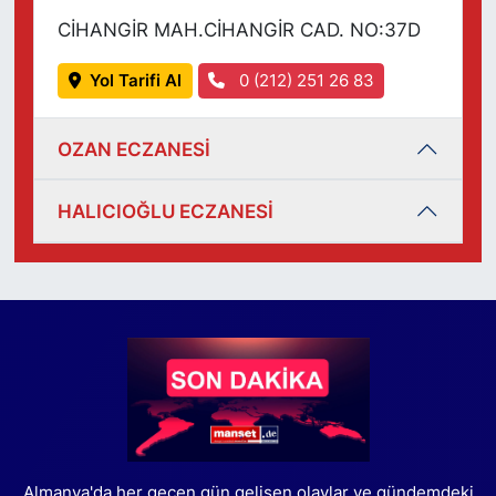
CİHANGİR MAH.CİHANGİR CAD. NO:37D
Yol Tarifi Al
0 (212) 251 26 83
OZAN ECZANESİ
HALICIOĞLU ECZANESİ
Almanya'da her geçen gün gelişen olaylar ve gündemdeki