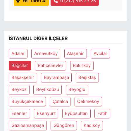
Yol Tarifi Al
0 (212) 515 23 25
İSTANBUL DIĞER İLÇELER
Adalar
Arnavutköy
Ataşehir
Avcılar
Bağcılar
Bahçelievler
Bakırköy
Başakşehir
Bayrampaşa
Beşiktaş
Beykoz
Beylikdüzü
Beyoğlu
Büyükçekmece
Çatalca
Çekmeköy
Esenler
Esenyurt
Eyüpsultan
Fatih
Gaziosmanpaşa
Güngören
Kadıköy