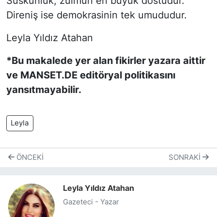
Suskunluk, zulmün en büyük dostudur.
Direniş ise demokrasinin tek umududur.
Leyla Yıldız Atahan
*Bu makalede yer alan fikirler yazara aittir
ve MANSET.DE editöryal politikasını
yansıtmayabilir.
Leyla
ÖNCEKI
SONRAKI
Leyla Yıldız Atahan
Gazeteci - Yazar