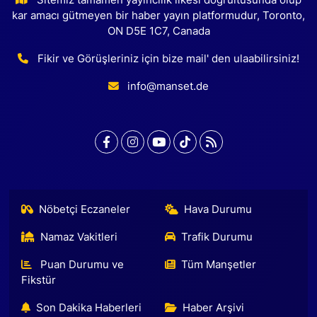
Sitemiz tamamen yayıncılık ilkesi doğrultusunda olup
kar amacı gütmeyen bir haber yayın platformudur, Toronto,
ON D5E 1C7, Canada
Fikir ve Görüşleriniz için bize mail' den ulaabilirsiniz!
info@manset.de
Nöbetçi Eczaneler
Hava Durumu
Namaz Vakitleri
Trafik Durumu
Puan Durumu ve
Tüm Manşetler
Fikstür
Son Dakika Haberleri
Haber Arşivi