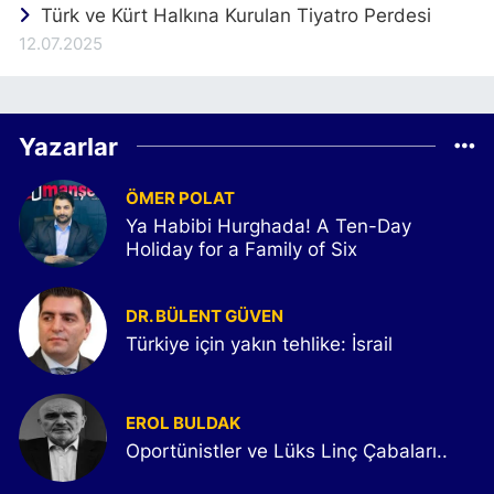
Türk ve Kürt Halkına Kurulan Tiyatro Perdesi
12.07.2025
Yazarlar
ÖMER POLAT
Ya Habibi Hurghada! A Ten-Day
Holiday for a Family of Six
DR. BÜLENT GÜVEN
Türkiye için yakın tehlike: İsrail
EROL BULDAK
Oportünistler ve Lüks Linç Çabaları..