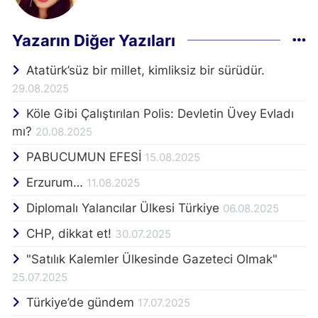
Yazarın Diğer Yazıları
Atatürk’süz bir millet, kimliksiz bir sürüdür.
29.08.2025
Köle Gibi Çalıştırılan Polis: Devletin Üvey Evladı
mı?
20.08.2025
PABUCUMUN EFESİ
15.08.2025
Erzurum…
11.08.2025
Diplomalı Yalancılar Ülkesi Türkiye
06.08.2025
CHP, dikkat et!
30.07.2025
"Satılık Kalemler Ülkesinde Gazeteci Olmak"
25.07.2025
Türkiye’de gündem
17.07.2025