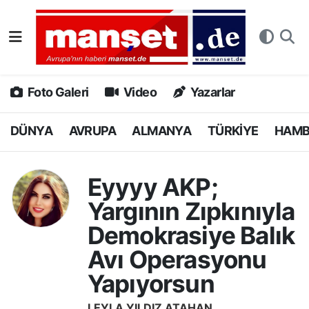
DÜNYA
Nöbetçi Eczaneler
AVRUPA
Hava Durumu
Foto Galeri
Video
Yazarlar
ALMANYA
Namaz Vakitleri
DÜNYA
AVRUPA
ALMANYA
TÜRKİYE
HAM
TÜRKİYE
Trafik Durumu
Eyyyy AKP;
HAMBURG
Puan Durumu ve Fikstür
Yargının Zıpkınıyla
Demokrasiye Balık
SPOR
Tüm Manşetler
Avı Operasyonu
DEUTSCH
Son Dakika Haberleri
Yapıyorsun
EKONOMİ
Haber Arşivi
LEYLA YILDIZ ATAHAN