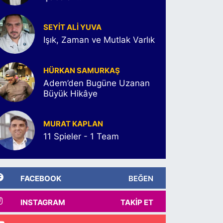
SEYIT ALI YUVA
Işık, Zaman ve Mutlak Varlık
HÜRKAN SAMURKAŞ
Adem’den Bugüne Uzanan
Büyük Hikâye
MURAT KAPLAN
11 Spieler - 1 Team
FACEBOOK
BEĞEN
INSTAGRAM
TAKIP ET