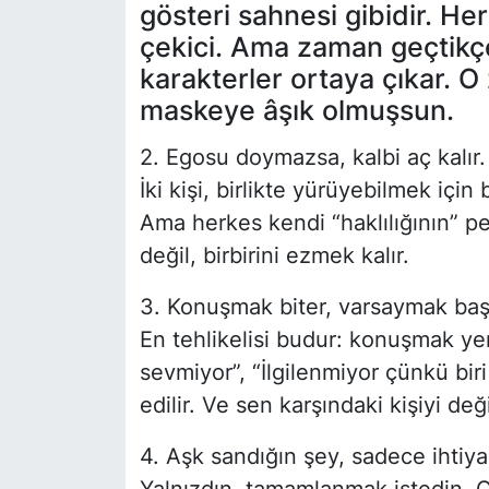
gösteri sahnesi gibidir. Her
çekici. Ama zaman geçtikç
karakterler ortaya çıkar. O
maskeye âşık olmuşsun.
2. Egosu doymazsa, kalbi aç kalır.
İki kişi, birlikte yürüyebilmek iç
Ama herkes kendi “haklılığının” 
değil, birbirini ezmek kalır.
3. Konuşmak biter, varsaymak başl
En tehlikelisi budur: konuşmak yer
sevmiyor”, “İlgilenmiyor çünkü biri
edilir. Ve sen karşındaki kişiyi değ
4. Aşk sandığın şey, sadece ihtiya
Yalnızdın, tamamlanmak istedin. O