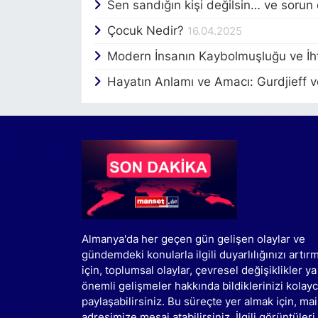
Sen sandığın kişi değilsin… ve sorun
Çocuk Nedir?
16.04.2025
Modern İnsanın Kaybolmuşluğu ve İh
Hayatın Anlamı ve Amacı: Gurdjieff 
Almanya'da her geçen gün gelişen olaylar ve
gündemdeki konularla ilgili duyarlılığınızı artır
için, toplumsal olaylar, çevresel değişiklikler ya
önemli gelişmeler hakkında bildiklerinizi kolay
paylaşabilirsiniz. Bu süreçte yer almak için, mai
adresimize mesaj atabilirsiniz. İlgili görüntüleri