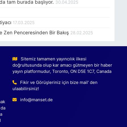
 da tam burada başlıyor.
30.04.2025
tiyacı
17.03.2025
ve Zen Penceresinden Bir Bakış
28.02.2025
Sitemiz tamamen yayıncılık ilkesi
doğrultusunda olup kar amacı gütmeyen bir haber
yayın platformudur, Toronto, ON D5E 1C7, Canada
Fikir ve Görüşleriniz için bize mail' den
ulaabilirsiniz!
info@manset.de
mak
 da
ca
l