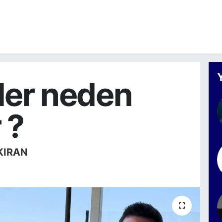
iler neden
 ?
KIRAN