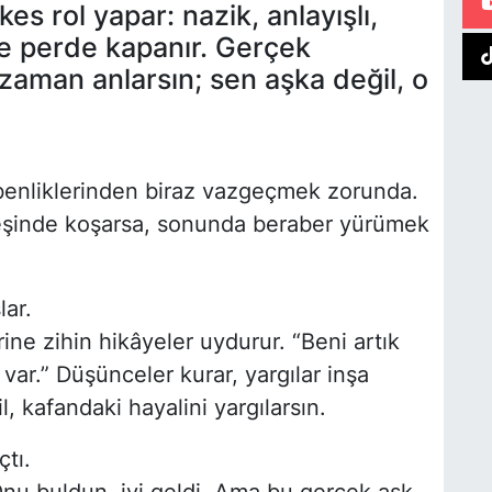
kes rol yapar: nazik, anlayışlı,
e perde kapanır. Gerçek
 zaman anlarsın; sen aşka değil, o
in benliklerinden biraz vazgeçmek zorunda.
peşinde koşarsa, sonunda beraber yürümek
ar.
ine zihin hikâyeler uydurur. “Beni artık
 var.” Düşünceler kurar, yargılar inşa
il, kafandaki hayalini yargılarsın.
çtı.
nu buldun, iyi geldi. Ama bu gerçek aşk