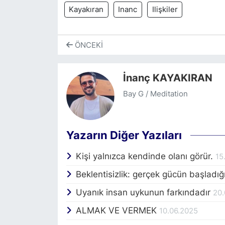
Kayakıran
Inanc
Ilişkiler
ÖNCEKI
İnanç KAYAKIRAN
Bay G / Meditation
Yazarın Diğer Yazıları
Kişi yalnızca kendinde olanı görür.
15
Beklentisizlik: gerçek gücün başladığ
Uyanık insan uykunun farkındadır
20.
ALMAK VE VERMEK
10.06.2025