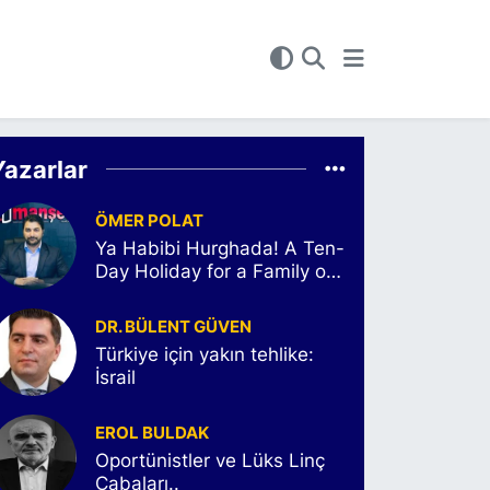
Yazarlar
ÖMER POLAT
Ya Habibi Hurghada! A Ten-
Day Holiday for a Family of
Six
DR. BÜLENT GÜVEN
Türkiye için yakın tehlike:
İsrail
EROL BULDAK
Oportünistler ve Lüks Linç
Çabaları..