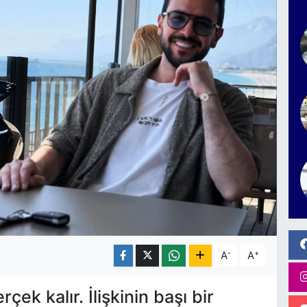
-
+
A
A
çek kalır. İlişkinin başı bir