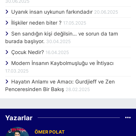
30.06.2025
Uyanık insan uykunun farkındadır
20.06.2025
İlişkiler neden biter ?
17.05.2025
Sen sandığın kişi değilsin… ve sorun da tam
burada başlıyor.
30.04.2025
Çocuk Nedir?
16.04.2025
Modern İnsanın Kaybolmuşluğu ve İhtiyacı
17.03.2025
Hayatın Anlamı ve Amacı: Gurdjieff ve Zen
Penceresinden Bir Bakış
28.02.2025
Yazarlar
ÖMER POLAT