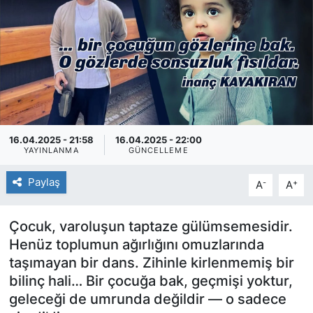
SİYASET
SAĞLIK
16.04.2025 - 21:58
16.04.2025 - 22:00
YAYINLANMA
GÜNCELLEME
Paylaş
-
+
A
A
Çocuk, varoluşun taptaze gülümsemesidir.
Henüz toplumun ağırlığını omuzlarında
taşımayan bir dans. Zihinle kirlenmemiş bir
bilinç hali… Bir çocuğa bak, geçmişi yoktur,
geleceği de umrunda değildir — o sadece