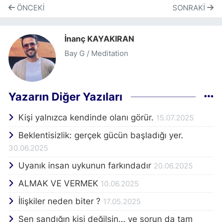
ÖNCEKI
SONRAKI
İnanç KAYAKIRAN
Bay G / Meditation
Yazarın Diğer Yazıları
Kişi yalnızca kendinde olanı görür.
15.07.2025
Beklentisizlik: gerçek gücün başladığı yer.
30.06.2025
Uyanık insan uykunun farkındadır
20.06.2025
ALMAK VE VERMEK
10.06.2025
İlişkiler neden biter ?
17.05.2025
Sen sandığın kişi değilsin… ve sorun da tam