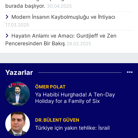
burada başlıyor.
30.04.2025
Modern İnsanın Kaybolmuşluğu ve İhtiyacı
17.03.2025
Hayatın Anlamı ve Amacı: Gurdjieff ve Zen
Penceresinden Bir Bakış
28.02.2025
Yazarlar
ÖMER POLAT
Ya Habibi Hurghada! A Ten-Day
Holiday for a Family of Six
DR. BÜLENT GÜVEN
Türkiye için yakın tehlike: İsrail