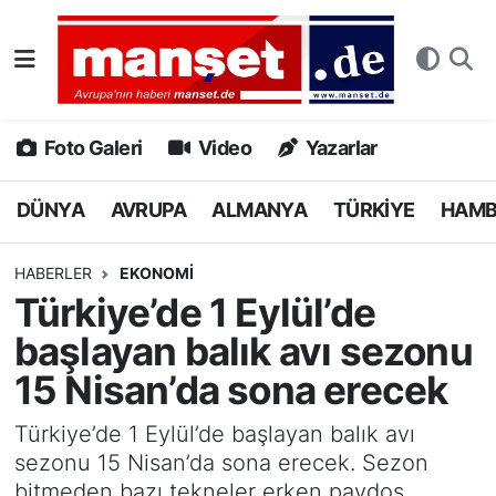
DÜNYA
Nöbetçi Eczaneler
AVRUPA
Hava Durumu
Foto Galeri
Video
Yazarlar
ALMANYA
Namaz Vakitleri
DÜNYA
AVRUPA
ALMANYA
TÜRKİYE
HAM
TÜRKİYE
Trafik Durumu
HABERLER
EKONOMİ
Türkiye’de 1 Eylül’de
HAMBURG
Puan Durumu ve Fikstür
başlayan balık avı sezonu
SPOR
Tüm Manşetler
15 Nisan’da sona erecek
DEUTSCH
Son Dakika Haberleri
Türkiye’de 1 Eylül’de başlayan balık avı
sezonu 15 Nisan’da sona erecek. Sezon
EKONOMİ
Haber Arşivi
bitmeden bazı tekneler erken paydos