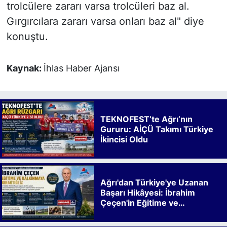
trolcülere zararı varsa trolcüleri baz al.
Gırgırcılara zararı varsa onları baz al" diye
konuştu.
Kaynak:
İhlas Haber Ajansı
TEKNOFEST’te Ağrı’nın
Gururu: AİÇÜ Takımı Türkiye
İkincisi Oldu
Ağrı'dan Türkiye'ye Uzanan
Başarı Hikâyesi: İbrahim
Çeçen'in Eğitime ve
Kalkınmaya Bıraktığı İz