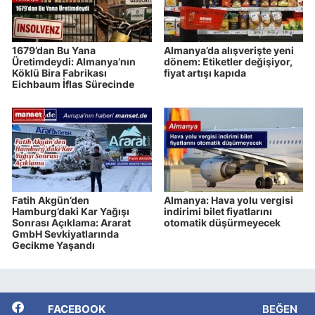
1679’dan Bu Yana
Almanya’da alışverişte yeni
Üretimdeydi: Almanya’nın
dönem: Etiketler değişiyor,
Köklü Bira Fabrikası
fiyat artışı kapıda
Eichbaum İflas Sürecinde
Fatih Akgün’den
Almanya: Hava yolu vergisi
Hamburg’daki Kar Yağışı
indirimi bilet fiyatlarını
Sonrası Açıklama: Ararat
otomatik düşürmeyecek
GmbH Sevkiyatlarında
Gecikme Yaşandı
FACEBOOK
BEĞEN