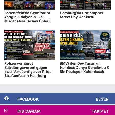
Schenefeld'de Gece Yarısı
Hamburg’da Christopher
Yangını: İtfaiyenin Hızlı
Street Day Coşkusu
Müdahalesi Faciayı Önledi
Polizei verhängt
BMW’den Dev Tasarruf
Betretungsverbot gegen
Hamlesi: Dünya Genelinde 8
zwei Verdächtige vor Pride-
Bin Pozisyon Kaldırılacak
Straßenfest in Hamburg
FACEBOOK
BEĞEN
INSTAGRAM
TAKIP ET