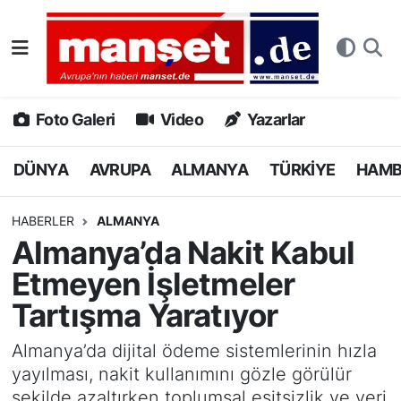
DÜNYA
Nöbetçi Eczaneler
AVRUPA
Hava Durumu
Foto Galeri
Video
Yazarlar
ALMANYA
Namaz Vakitleri
DÜNYA
AVRUPA
ALMANYA
TÜRKİYE
HAM
TÜRKİYE
Trafik Durumu
HABERLER
ALMANYA
Almanya’da Nakit Kabul
HAMBURG
Puan Durumu ve Fikstür
Etmeyen İşletmeler
SPOR
Tüm Manşetler
Tartışma Yaratıyor
DEUTSCH
Son Dakika Haberleri
Almanya’da dijital ödeme sistemlerinin hızla
yayılması, nakit kullanımını gözle görülür
EKONOMİ
Haber Arşivi
şekilde azaltırken toplumsal eşitsizlik ve veri