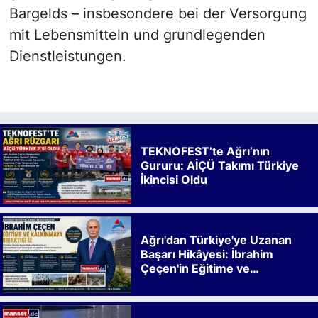
Bargelds – insbesondere bei der Versorgung
mit Lebensmitteln und grundlegenden
Dienstleistungen.
TEKNOFEST’te Ağrı’nın
Gururu: AİÇÜ Takımı Türkiye
İkincisi Oldu
Ağrı'dan Türkiye'ye Uzanan
Başarı Hikâyesi: İbrahim
Çeçen'in Eğitime ve
Kalkınmaya Bıraktığı İz