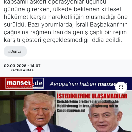
kapsamlı askeri operasyonlar üçüncü
gününe girerken, ülkede beklenen kitlesel
SİYASET
hükümet karşıtı hareketliliğin oluşmadığı öne
sürüldü. Bazı yorumlarda, İsrail Başbakanı’nın
SAĞLIK
çağrısına rağmen İran’da geniş çaplı bir rejim
karşıtı gösteri gerçekleşmediği iddia edildi.
#Dünya
02.03.2026 - 14:07
YAYINLANMA