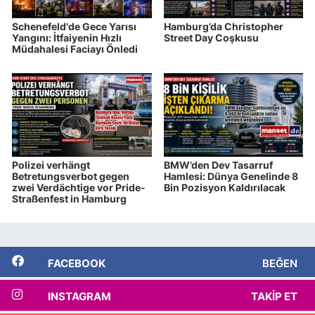
Schenefeld'de Gece Yarısı
Hamburg’da Christopher
Yangını: İtfaiyenin Hızlı
Street Day Coşkusu
Müdahalesi Faciayı Önledi
Polizei verhängt
BMW’den Dev Tasarruf
Betretungsverbot gegen
Hamlesi: Dünya Genelinde 8
zwei Verdächtige vor Pride-
Bin Pozisyon Kaldırılacak
Straßenfest in Hamburg
FACEBOOK
BEĞEN
INSTAGRAM
TAKIP ET