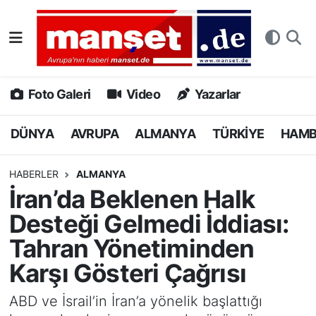
DÜNYA
Nöbetçi Eczaneler
AVRUPA
Hava Durumu
Foto Galeri
Video
Yazarlar
ALMANYA
Namaz Vakitleri
DÜNYA
AVRUPA
ALMANYA
TÜRKİYE
HAM
TÜRKİYE
Trafik Durumu
HABERLER
ALMANYA
İran’da Beklenen Halk
HAMBURG
Puan Durumu ve Fikstür
Desteği Gelmedi İddiası:
SPOR
Tüm Manşetler
Tahran Yönetiminden
Karşı Gösteri Çağrısı
DEUTSCH
Son Dakika Haberleri
ABD ve İsrail’in İran’a yönelik başlattığı
EKONOMİ
Haber Arşivi