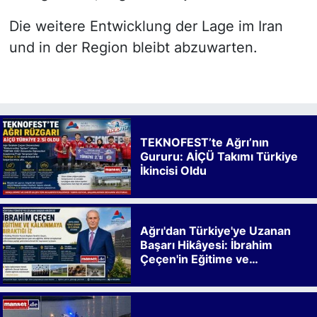
Die weitere Entwicklung der Lage im Iran
und in der Region bleibt abzuwarten.
TEKNOFEST’te Ağrı’nın
Gururu: AİÇÜ Takımı Türkiye
İkincisi Oldu
Ağrı'dan Türkiye'ye Uzanan
Başarı Hikâyesi: İbrahim
Çeçen'in Eğitime ve
Kalkınmaya Bıraktığı İz