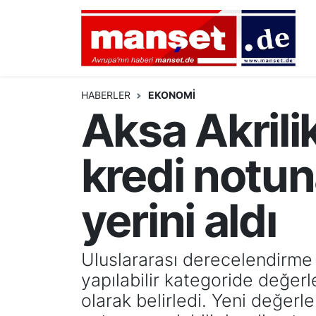
DÜNYA
Nöbetçi Eczaneler
AVRUPA
Hava Durumu
HABERLER
EKONOMİ
Aksa Akrili
ALMANYA
Namaz Vakitleri
kredi notun
TÜRKİYE
Trafik Durumu
HAMBURG
Puan Durumu ve Fikstür
yerini aldı
SPOR
Tüm Manşetler
Uluslararası derecelendirme 
DEUTSCH
Son Dakika Haberleri
yapılabilir kategoride değer
olarak belirledi. Yeni değerl
EKONOMİ
Haber Arşivi