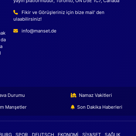
yayın platformudur, Toronto, ON D5E 1C7, Canada
Fikir ve Görüşleriniz için bize mail' den
ulaabilirsiniz!
info@manset.de
mak
 da
ca
l
ava Durumu
Namaz Vakitleri
m Manşetler
Son Dakika Haberleri
BURG
SPOR
DEUTSCH
EKONOMİ
SİYASET
SAĞLIK