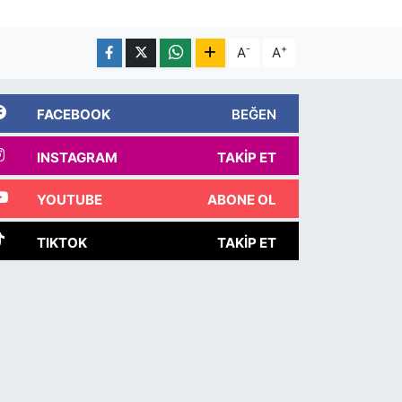
-
+
A
A
FACEBOOK
BEĞEN
INSTAGRAM
TAKIP ET
YOUTUBE
ABONE OL
TIKTOK
TAKIP ET