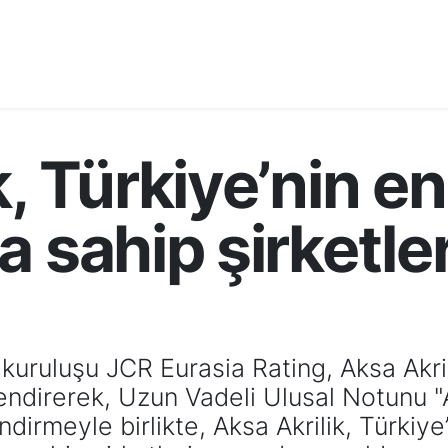
k, Türkiye’nin e
a sahip şirketle
kuruluşu JCR Eurasia Rating, Aksa Akri
lendirerek, Uzun Vadeli Ulusal Notunu 
endirmeyle birlikte, Aksa Akrilik, Türki