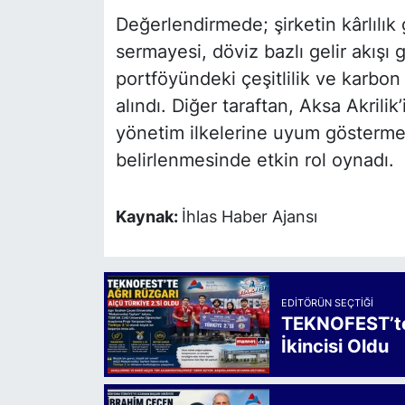
Değerlendirmede; şirketin kârlılık
sermayesi, döviz bazlı gelir akışı gi
portföyündeki çeşitlilik ve karbon 
alındı. Diğer taraftan, Aksa Akrili
yönetim ilkelerine uyum göstermes
belirlenmesinde etkin rol oynadı.
Kaynak:
İhlas Haber Ajansı
EDITÖRÜN SEÇTIĞI
TEKNOFEST’te 
İkincisi Oldu