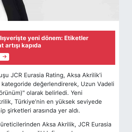
ışverişte yeni dönem: Etiketler
at artışı kapıda
e
şu JCR Eurasia Rating, Aksa Akrilik’i
r kategoride değerlendirerek, Uzun Vadeli
rünüm)" olarak belirledi. Yeni
rilik, Türkiye’nin en yüksek seviyede
ip şirketleri arasında yer aldı.
üreticilerinden Aksa Akrilik, JCR Eurasia