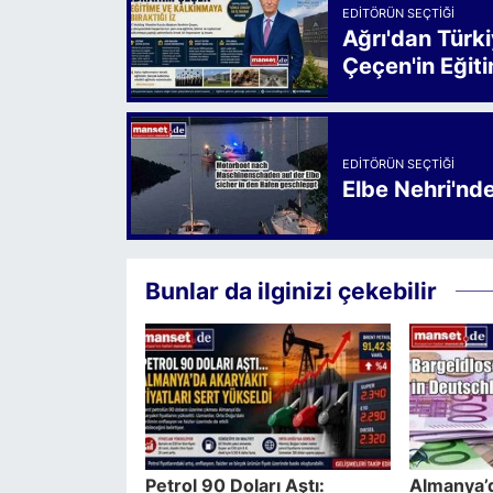
EDITÖRÜN SEÇTIĞI
Ağrı'dan Türk
Çeçen'in Eğiti
EDITÖRÜN SEÇTIĞI
Elbe Nehri'nd
Bunlar da ilginizi çekebilir
Petrol 90 Doları Aştı:
Almanya’d