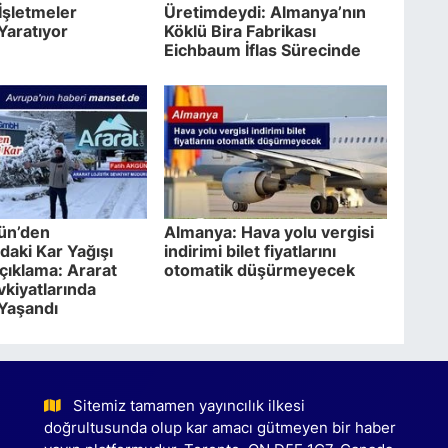
İşletmeler
Üretimdeydi: Almanya’nın
Yaratıyor
Köklü Bira Fabrikası
Eichbaum İflas Sürecinde
ün’den
Almanya: Hava yolu vergisi
aki Kar Yağışı
indirimi bilet fiyatlarını
çıklama: Ararat
otomatik düşürmeyecek
kiyatlarında
Yaşandı
Sitemiz tamamen yayıncılık ilkesi
doğrultusunda olup kar amacı gütmeyen bir haber