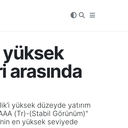
n yüksek
ri arasında
lik’i yüksek düzeyde yatırım
"AAA (Tr)-(Stabil Görünüm)"
ye’nin en yüksek seviyede