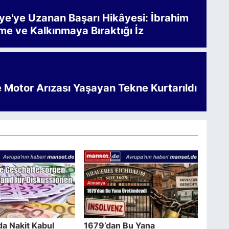
iye'ye Uzanan Başarı Hikâyesi: İbrahim
me ve Kalkınmaya Bıraktığı İz
e Motor Arızası Yaşayan Tekne Kurtarıldı
a Nakit Kabul
1679’dan Bu Yana