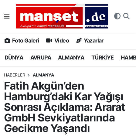
DÜNYA
Nöbetçi Eczaneler
AVRUPA
Hava Durumu
Foto Galeri
Video
Yazarlar
ALMANYA
Namaz Vakitleri
DÜNYA
AVRUPA
ALMANYA
TÜRKİYE
HAM
TÜRKİYE
Trafik Durumu
HABERLER
ALMANYA
Fatih Akgün’den
HAMBURG
Puan Durumu ve Fikstür
Hamburg’daki Kar Yağışı
SPOR
Tüm Manşetler
Sonrası Açıklama: Ararat
GmbH Sevkiyatlarında
DEUTSCH
Son Dakika Haberleri
Gecikme Yaşandı
EKONOMİ
Haber Arşivi