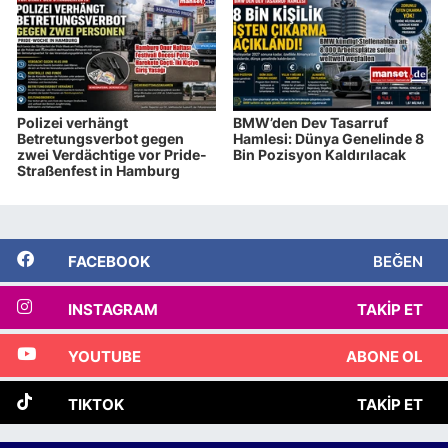
Polizei verhängt
BMW’den Dev Tasarruf
Betretungsverbot gegen
Hamlesi: Dünya Genelinde 8
zwei Verdächtige vor Pride-
Bin Pozisyon Kaldırılacak
Straßenfest in Hamburg
FACEBOOK
BEĞEN
INSTAGRAM
TAKIP ET
YOUTUBE
ABONE OL
TIKTOK
TAKIP ET