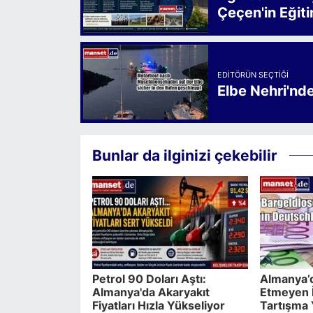
Çeçen'in Eğiti
EDITÖRÜN SEÇTIĞI
Elbe Nehri'nd
Bunlar da ilginizi çekebilir
Petrol 90 Doları Aştı:
Almanya’d
Almanya'da Akaryakıt
Etmeyen 
Fiyatları Hızla Yükseliyor
Tartışma 