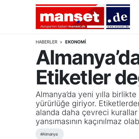
DÜNYA
Nöbetçi Eczaneler
AVRUPA
Hava Durumu
HABERLER
EKONOMİ
Almanya’da 
ALMANYA
Namaz Vakitleri
Etiketler de
TÜRKİYE
Trafik Durumu
HAMBURG
Puan Durumu ve Fikstür
Almanya’da yeni yılla birlikt
yürürlüğe giriyor. Etiketlerd
SPOR
Tüm Manşetler
alanda daha çevreci kurallar 
DEUTSCH
Son Dakika Haberleri
yansımasının kaçınılmaz olab
EKONOMİ
Haber Arşivi
#Almanya