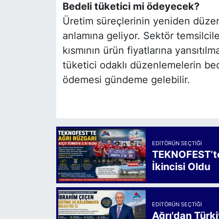
Bedeli tüketici mi ödeyecek?
Üretim süreçlerinin yeniden düzen
anlamına geliyor. Sektör temsilcil
kısmının ürün fiyatlarına yansıtıl
tüketici odaklı düzenlemelerin bede
ödemesi gündeme gelebilir.
EDITÖRÜN SEÇTIĞI
TEKNOFEST’te 
İkincisi Oldu
EDITÖRÜN SEÇTIĞI
Ağrı'dan Türk