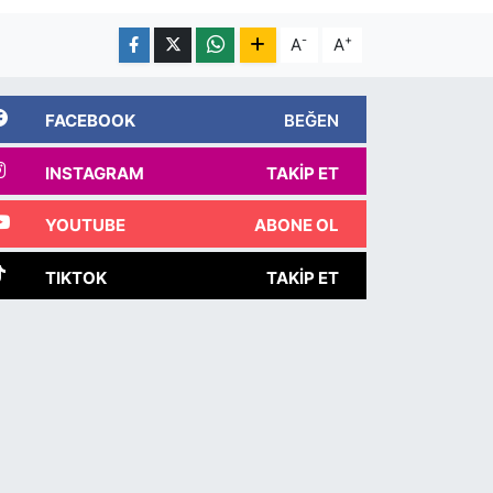
-
+
A
A
FACEBOOK
BEĞEN
INSTAGRAM
TAKIP ET
YOUTUBE
ABONE OL
TIKTOK
TAKIP ET