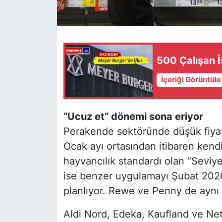
500 Çalışan İ
İçeriği Görüntül
“Ucuz et” dönemi sona eriyor
Perakende sektöründe düşük fiyatlı
Ocak ayı ortasından itibaren kend
hayvancılık standardı olan “Seviye 1
ise benzer uygulamayı Şubat 2026
planlıyor. Rewe ve Penny de aynı 
Aldi Nord, Edeka, Kaufland ve Net