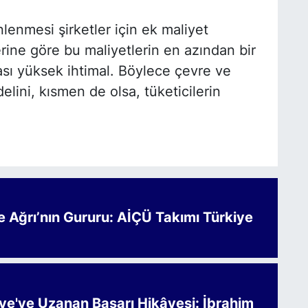
lenmesi şirketler için ek maliyet
erine göre bu maliyetlerin en azından bir
ması yüksek ihtimal. Böylece çevre ve
lini, kısmen de olsa, tüketicilerin
Ağrı’nın Gururu: AİÇÜ Takımı Türkiye
iye'ye Uzanan Başarı Hikâyesi: İbrahim