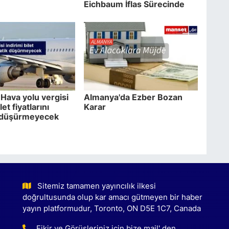
Eichbaum İflas Sürecinde
Hava yolu vergisi
Almanya'da Ezber Bozan
let fiyatlarını
Karar
 düşürmeyecek
Sitemiz tamamen yayıncılık ilkesi
doğrultusunda olup kar amacı gütmeyen bir haber
yayın platformudur, Toronto, ON D5E 1C7, Canada
Fikir ve Görüşleriniz için bize mail' den