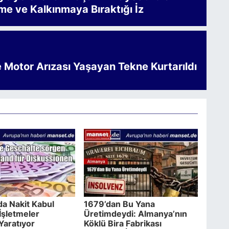
me ve Kalkınmaya Bıraktığı İz
e Motor Arızası Yaşayan Tekne Kurtarıldı
a Nakit Kabul
1679’dan Bu Yana
İşletmeler
Üretimdeydi: Almanya’nın
Yaratıyor
Köklü Bira Fabrikası