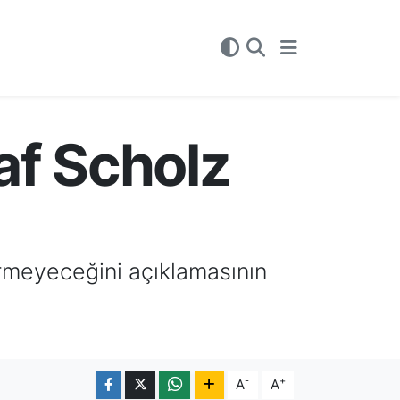
af Scholz
rmeyeceğini açıklamasının
-
+
A
A