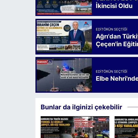
İkincisi Oldu
EDITÖRÜN SEÇTIĞI
Ağrı'dan Türk
Çeçen'in Eğiti
EDITÖRÜN SEÇTIĞI
Elbe Nehri'nd
Bunlar da ilginizi çekebilir