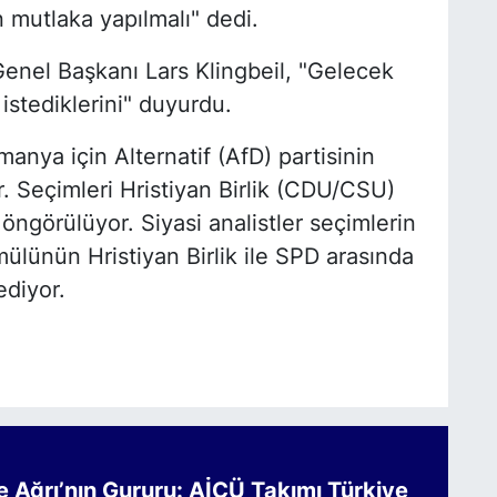
n mutlaka yapılmalı" dedi.
enel Başkanı Lars Klingbeil, "Gelecek
istediklerini" duyurdu.
anya için Alternatif (AfD) partisinin
r. Seçimleri Hristiyan Birlik (CDU/CSU)
ği öngörülüyor. Siyasi analistler seçimlerin
lünün Hristiyan Birlik ile SPD arasında
ediyor.
Ağrı’nın Gururu: AİÇÜ Takımı Türkiye