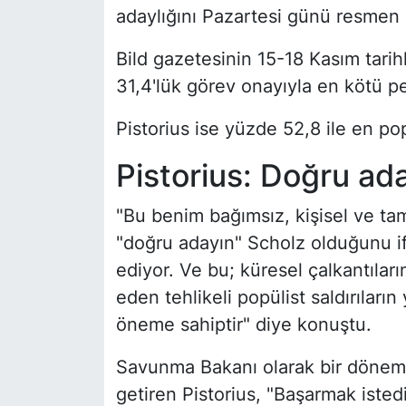
adaylığını Pazartesi günü resmen 
Bild
gazetesinin 15-18 Kasım tarih
31,4'lük görev onayıyla en kötü pe
Pistorius ise yüzde 52,8 ile en po
Pistorius: Doğru ad
"Bu benim bağımsız, kişisel ve ta
"doğru adayın" Scholz olduğunu ifad
ediyor. Ve bu; küresel çalkantılar
eden tehlikeli popülist saldırıları
öneme sahiptir" diye konuştu.
Savunma Bakanı olarak bir döne
getiren Pistorius, "Başarmak ist