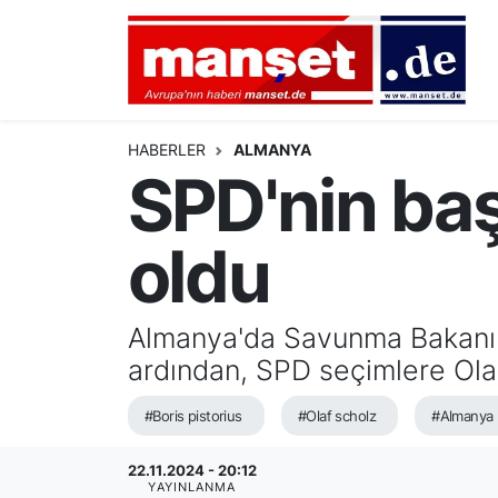
DÜNYA
Nöbetçi Eczaneler
AVRUPA
Hava Durumu
HABERLER
ALMANYA
SPD'nin ba
ALMANYA
Namaz Vakitleri
oldu
TÜRKİYE
Trafik Durumu
HAMBURG
Puan Durumu ve Fikstür
Almanya'da Savunma Bakanı B
ardından, SPD seçimlere Olaf 
SPOR
Tüm Manşetler
#Boris pistorius
#Olaf scholz
#Almanya
DEUTSCH
Son Dakika Haberleri
22.11.2024 - 20:12
EKONOMİ
Haber Arşivi
YAYINLANMA