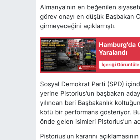
Almanya'nın en beğenilen siyasetç
görev onayı en düşük Başbakan Ola
girmeyeceğini açıklamıştı.
Hamburg'da Oto
Yaralandı
İçeriği Görüntül
Sosyal Demokrat Parti (SPD) için
yerine Pistorius'un başbakan adayı
yılından beri Başbakanlık koltuğu
kötü bir performans gösteriyor. Bu 
önde gelen isimleri Pistorius'un ad
Pistorius'un kararını açıklamasın