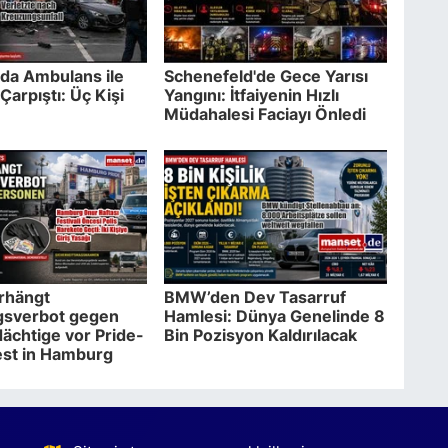
da Ambulans ile
Schenefeld'de Gece Yarısı
Çarpıştı: Üç Kişi
Yangını: İtfaiyenin Hızlı
Müdahalesi Faciayı Önledi
erhängt
BMW’den Dev Tasarruf
gsverbot gegen
Hamlesi: Dünya Genelinde 8
ächtige vor Pride-
Bin Pozisyon Kaldırılacak
est in Hamburg