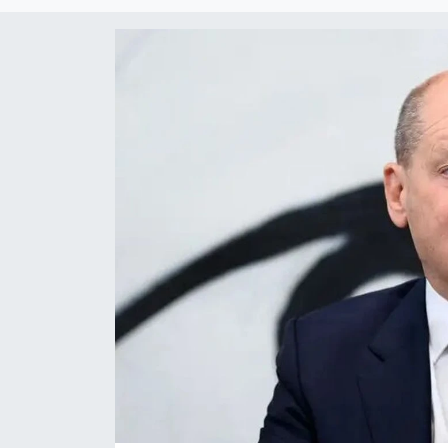
SİYASET
SAĞLIK