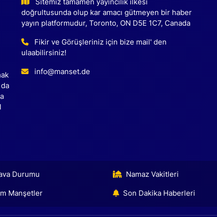
Sitemiz tamamen yayıncılık ilkesi
doğrultusunda olup kar amacı gütmeyen bir haber
yayın platformudur, Toronto, ON D5E 1C7, Canada
Fikir ve Görüşleriniz için bize mail' den
ulaabilirsiniz!
info@manset.de
mak
 da
ca
l
ava Durumu
Namaz Vakitleri
m Manşetler
Son Dakika Haberleri