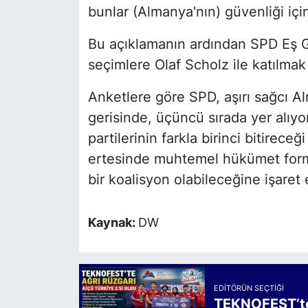
bunlar (Almanya'nın) güvenliği içi
Bu açıklamanın ardından SPD Eş G
seçimlere Olaf Scholz ile katılmak 
Anketlere göre SPD, aşırı sağcı Alm
gerisinde, üçüncü sırada yer alıyo
partilerinin farkla birinci bitirece
ertesinde muhtemel hükümet formü
bir koalisyon olabileceğine işaret 
Kaynak:
DW
EDITÖRÜN SEÇTIĞI
TEKNOFEST’te 