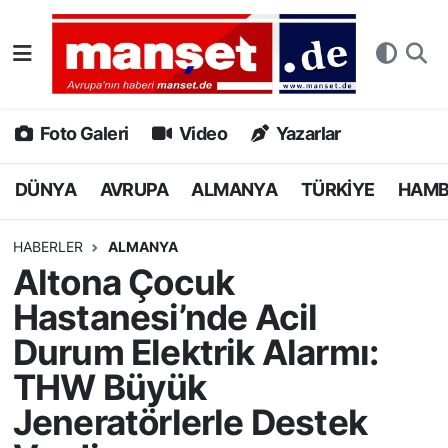
DÜNYA
Nöbetçi Eczaneler
AVRUPA
Hava Durumu
Foto Galeri
Video
Yazarlar
ALMANYA
Namaz Vakitleri
DÜNYA
AVRUPA
ALMANYA
TÜRKİYE
HAM
TÜRKİYE
Trafik Durumu
HABERLER
ALMANYA
Altona Çocuk
HAMBURG
Puan Durumu ve Fikstür
Hastanesi’nde Acil
SPOR
Tüm Manşetler
Durum Elektrik Alarmı:
THW Büyük
DEUTSCH
Son Dakika Haberleri
Jeneratörlerle Destek
EKONOMİ
Haber Arşivi