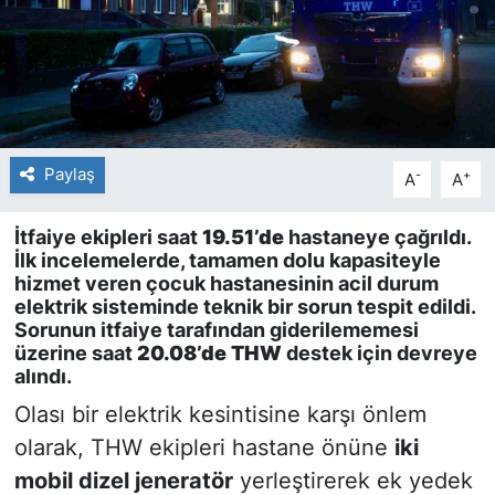
Paylaş
-
+
A
A
İtfaiye ekipleri saat
19.51’de
hastaneye çağrıldı.
İlk incelemelerde, tamamen dolu kapasiteyle
hizmet veren çocuk hastanesinin acil durum
elektrik sisteminde teknik bir sorun tespit edildi.
Sorunun itfaiye tarafından giderilememesi
üzerine saat
20.08’de THW
destek için devreye
alındı.
Olası bir elektrik kesintisine karşı önlem
olarak, THW ekipleri hastane önüne
iki
mobil dizel jeneratör
yerleştirerek ek yedek