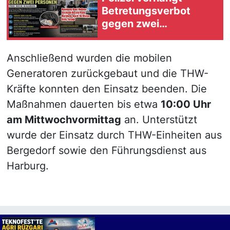
Betretungsverbot
gegen zwei
Verdächtige vor Pride-
Straßenfest in
Anschließend wurden die mobilen
Hamburg
Generatoren zurückgebaut und die THW-
Kräfte konnten den Einsatz beenden. Die
Maßnahmen dauerten bis etwa
10:00 Uhr
am Mittwochvormittag
an. Unterstützt
wurde der Einsatz durch THW-Einheiten aus
Bergedorf sowie den Führungsdienst aus
Harburg.