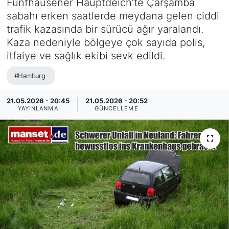
Fünfhausener Hauptdeich’te Çarşamba
sabahı erken saatlerde meydana gelen ciddi
SİYASET
trafik kazasında bir sürücü ağır yaralandı.
Kaza nedeniyle bölgeye çok sayıda polis,
SAĞLIK
itfaiye ve sağlık ekibi sevk edildi.
#Hamburg
21.05.2026 - 20:45
21.05.2026 - 20:52
YAYINLANMA
GÜNCELLEME