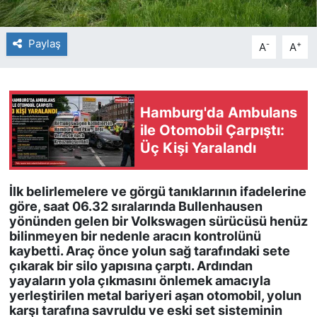
Paylaş
-
+
A
A
Hamburg'da Ambulans
ile Otomobil Çarpıştı:
Üç Kişi Yaralandı
İlk belirlemelere ve görgü tanıklarının ifadelerine
göre, saat 06.32 sıralarında Bullenhausen
yönünden gelen bir Volkswagen sürücüsü henüz
bilinmeyen bir nedenle aracın kontrolünü
kaybetti. Araç önce yolun sağ tarafındaki sete
çıkarak bir silo yapısına çarptı. Ardından
yayaların yola çıkmasını önlemek amacıyla
yerleştirilen metal bariyeri aşan otomobil, yolun
karşı tarafına savruldu ve eski set sisteminin