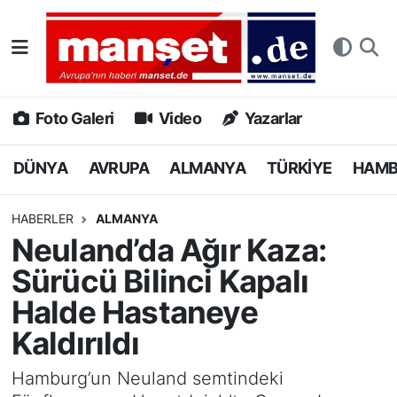
DÜNYA
Nöbetçi Eczaneler
AVRUPA
Hava Durumu
Foto Galeri
Video
Yazarlar
ALMANYA
Namaz Vakitleri
DÜNYA
AVRUPA
ALMANYA
TÜRKİYE
HAM
TÜRKİYE
Trafik Durumu
HABERLER
ALMANYA
Neuland’da Ağır Kaza:
HAMBURG
Puan Durumu ve Fikstür
Sürücü Bilinci Kapalı
SPOR
Tüm Manşetler
Halde Hastaneye
Kaldırıldı
DEUTSCH
Son Dakika Haberleri
Hamburg’un Neuland semtindeki
EKONOMİ
Haber Arşivi