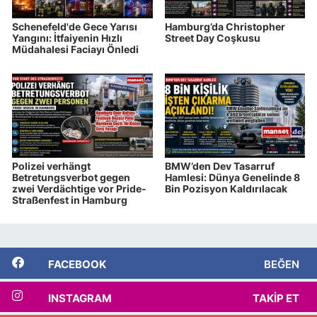
Schenefeld'de Gece Yarısı
Hamburg’da Christopher
Yangını: İtfaiyenin Hızlı
Street Day Coşkusu
Müdahalesi Faciayı Önledi
Polizei verhängt
BMW’den Dev Tasarruf
Betretungsverbot gegen
Hamlesi: Dünya Genelinde 8
zwei Verdächtige vor Pride-
Bin Pozisyon Kaldırılacak
Straßenfest in Hamburg
FACEBOOK
BEĞEN
INSTAGRAM
TAKIP ET