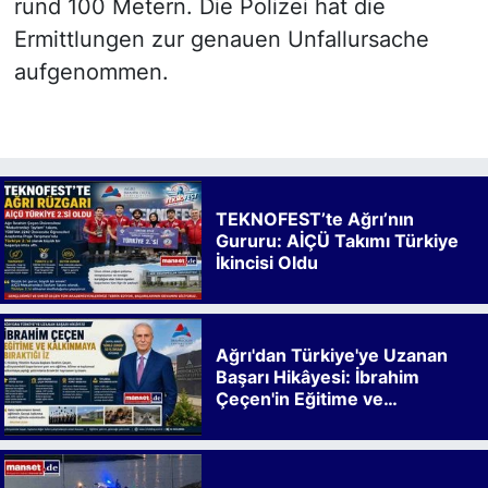
rund 100 Metern. Die Polizei hat die
Ermittlungen zur genauen Unfallursache
aufgenommen.
TEKNOFEST’te Ağrı’nın
Gururu: AİÇÜ Takımı Türkiye
İkincisi Oldu
Ağrı'dan Türkiye'ye Uzanan
Başarı Hikâyesi: İbrahim
Çeçen'in Eğitime ve
Kalkınmaya Bıraktığı İz