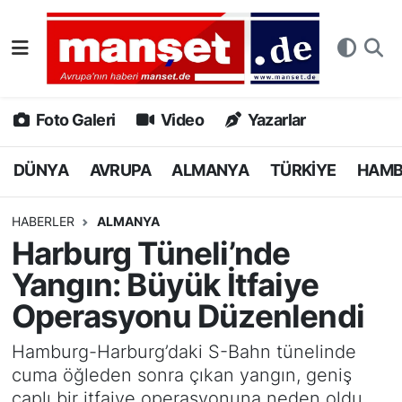
DÜNYA
Nöbetçi Eczaneler
AVRUPA
Hava Durumu
Foto Galeri
Video
Yazarlar
ALMANYA
Namaz Vakitleri
DÜNYA
AVRUPA
ALMANYA
TÜRKİYE
HAM
TÜRKİYE
Trafik Durumu
HABERLER
ALMANYA
Harburg Tüneli’nde
HAMBURG
Puan Durumu ve Fikstür
Yangın: Büyük İtfaiye
SPOR
Tüm Manşetler
Operasyonu Düzenlendi
DEUTSCH
Son Dakika Haberleri
Hamburg-Harburg’daki S-Bahn tünelinde
cuma öğleden sonra çıkan yangın, geniş
EKONOMİ
Haber Arşivi
çaplı bir itfaiye operasyonuna neden oldu.