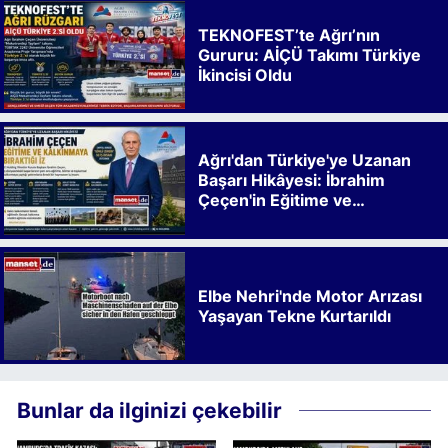
TEKNOFEST’te Ağrı’nın
Gururu: AİÇÜ Takımı Türkiye
İkincisi Oldu
Ağrı'dan Türkiye'ye Uzanan
Başarı Hikâyesi: İbrahim
Çeçen'in Eğitime ve
Kalkınmaya Bıraktığı İz
Elbe Nehri'nde Motor Arızası
Yaşayan Tekne Kurtarıldı
Bunlar da ilginizi çekebilir