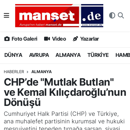
DÜNYA
Nöbetçi Eczaneler
AVRUPA
Hava Durumu
Foto Galeri
Video
Yazarlar
ALMANYA
Namaz Vakitleri
DÜNYA
AVRUPA
ALMANYA
TÜRKİYE
HAM
TÜRKİYE
Trafik Durumu
HABERLER
ALMANYA
CHP’de "Mutlak Butlan"
HAMBURG
Puan Durumu ve Fikstür
ve Kemal Kılıçdaroğlu’nun
SPOR
Tüm Manşetler
Dönüşü
DEUTSCH
Son Dakika Haberleri
Cumhuriyet Halk Partisi (CHP) ve Türkiye,
ana muhalefet partisinin kurumsal ve hukuki
EKONOMİ
Haber Arşivi
meşruiyetini tepeden tırnağa sarsan, siyasi