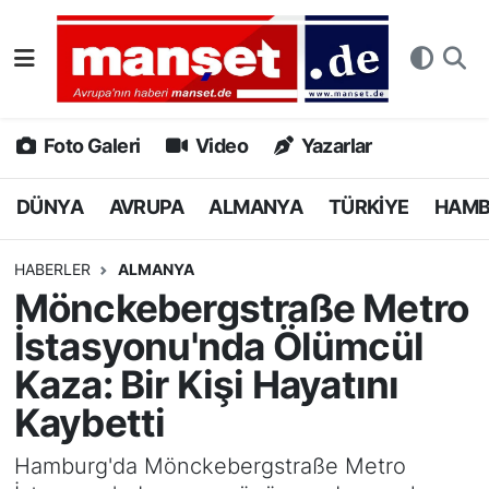
DÜNYA
Nöbetçi Eczaneler
AVRUPA
Hava Durumu
Foto Galeri
Video
Yazarlar
ALMANYA
Namaz Vakitleri
DÜNYA
AVRUPA
ALMANYA
TÜRKİYE
HAM
TÜRKİYE
Trafik Durumu
HABERLER
ALMANYA
Mönckebergstraße Metro
HAMBURG
Puan Durumu ve Fikstür
İstasyonu'nda Ölümcül
SPOR
Tüm Manşetler
Kaza: Bir Kişi Hayatını
Kaybetti
DEUTSCH
Son Dakika Haberleri
Hamburg'da Mönckebergstraße Metro
EKONOMİ
Haber Arşivi