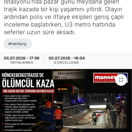
İstasyonu'nda pazar günü meydana gelen
trajik kazada bir kişi yaşamını yitirdi. Olayın
SİYASET
ardından polis ve itfaiye ekipleri geniş çaplı
inceleme başlatırken, U3 metro hattında
SAĞLIK
seferler uzun süre aksadı.
#Hamburg
05.07.2026 - 17:59
05.07.2026 - 18:04
YAYINLANMA
GÜNCELLEME