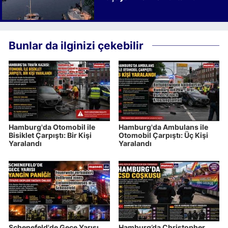
Bunlar da ilginizi çekebilir
Hamburg'da Otomobil ile
Hamburg'da Ambulans ile
Bisiklet Çarpıştı: Bir Kişi
Otomobil Çarpıştı: Üç Kişi
Yaralandı
Yaralandı
Schenefeld'de Gece Yarısı
Hamburg’da Christopher