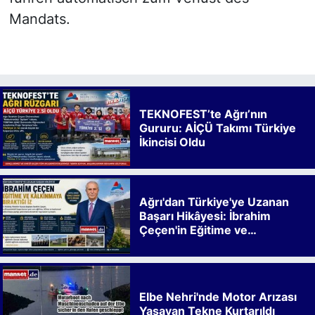
Mandats.
TEKNOFEST’te Ağrı’nın
Gururu: AİÇÜ Takımı Türkiye
İkincisi Oldu
Ağrı'dan Türkiye'ye Uzanan
Başarı Hikâyesi: İbrahim
Çeçen'in Eğitime ve
Kalkınmaya Bıraktığı İz
Elbe Nehri'nde Motor Arızası
Yaşayan Tekne Kurtarıldı