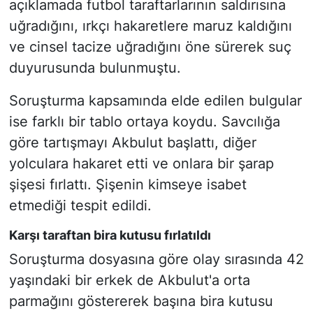
açıklamada futbol taraftarlarının saldırısına
uğradığını, ırkçı hakaretlere maruz kaldığını
ve cinsel tacize uğradığını öne sürerek suç
duyurusunda bulunmuştu.
Soruşturma kapsamında elde edilen bulgular
ise farklı bir tablo ortaya koydu. Savcılığa
göre tartışmayı Akbulut başlattı, diğer
yolculara hakaret etti ve onlara bir şarap
şişesi fırlattı. Şişenin kimseye isabet
etmediği tespit edildi.
Karşı taraftan bira kutusu fırlatıldı
Soruşturma dosyasına göre olay sırasında 42
yaşındaki bir erkek de Akbulut'a orta
parmağını göstererek başına bira kutusu