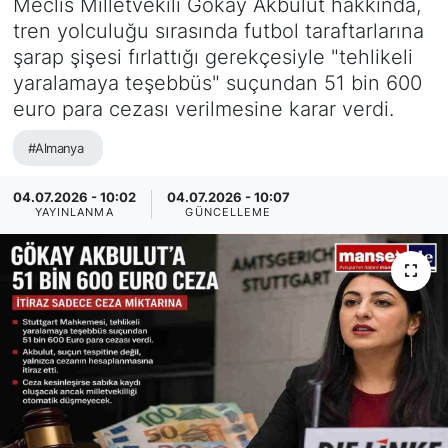
Meclis Milletvekili Gökay Akbulut hakkında,
tren yolculuğu sırasında futbol taraftarlarına
SİYASET
şarap şişesi fırlattığı gerekçesiyle "tehlikeli
yaralamaya teşebbüs" suçundan 51 bin 600
SAĞLIK
euro para cezası verilmesine karar verdi.
#Almanya
04.07.2026 - 10:02
04.07.2026 - 10:07
YAYINLANMA
GÜNCELLEME