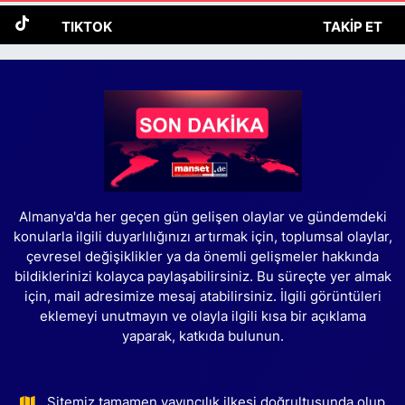
TIKTOK
TAKIP ET
Almanya'da her geçen gün gelişen olaylar ve gündemdeki
konularla ilgili duyarlılığınızı artırmak için, toplumsal olaylar,
çevresel değişiklikler ya da önemli gelişmeler hakkında
bildiklerinizi kolayca paylaşabilirsiniz. Bu süreçte yer almak
için, mail adresimize mesaj atabilirsiniz. İlgili görüntüleri
eklemeyi unutmayın ve olayla ilgili kısa bir açıklama
yaparak, katkıda bulunun.
Sitemiz tamamen yayıncılık ilkesi doğrultusunda olup