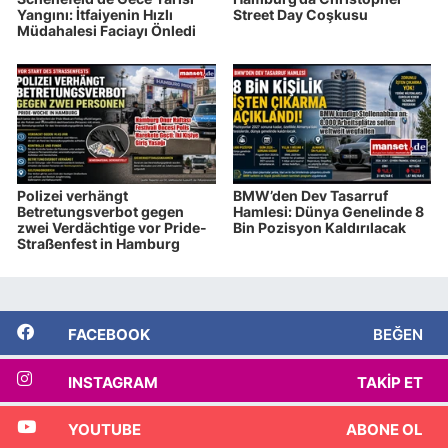
Yangını: İtfaiyenin Hızlı
Street Day Coşkusu
Müdahalesi Faciayı Önledi
Polizei verhängt
BMW’den Dev Tasarruf
Betretungsverbot gegen
Hamlesi: Dünya Genelinde 8
zwei Verdächtige vor Pride-
Bin Pozisyon Kaldırılacak
Straßenfest in Hamburg
FACEBOOK
BEĞEN
INSTAGRAM
TAKIP ET
YOUTUBE
ABONE OL