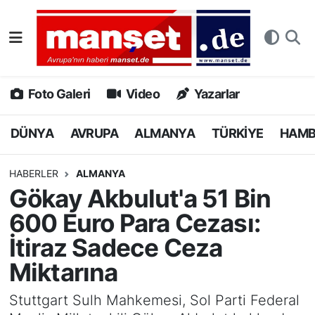
DÜNYA
Nöbetçi Eczaneler
AVRUPA
Hava Durumu
Foto Galeri
Video
Yazarlar
ALMANYA
Namaz Vakitleri
DÜNYA
AVRUPA
ALMANYA
TÜRKİYE
HAM
TÜRKİYE
Trafik Durumu
HABERLER
ALMANYA
Gökay Akbulut'a 51 Bin
HAMBURG
Puan Durumu ve Fikstür
600 Euro Para Cezası:
SPOR
Tüm Manşetler
İtiraz Sadece Ceza
Miktarına
DEUTSCH
Son Dakika Haberleri
Stuttgart Sulh Mahkemesi, Sol Parti Federal
EKONOMİ
Haber Arşivi