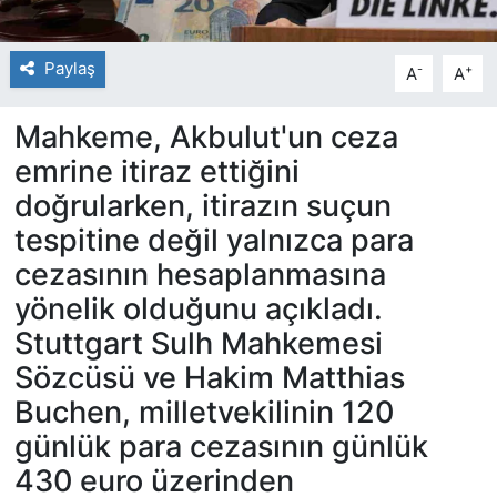
Paylaş
-
+
A
A
Mahkeme, Akbulut'un ceza
emrine itiraz ettiğini
doğrularken, itirazın suçun
tespitine değil yalnızca para
cezasının hesaplanmasına
yönelik olduğunu açıkladı.
Stuttgart Sulh Mahkemesi
Sözcüsü ve Hakim Matthias
Buchen, milletvekilinin 120
günlük para cezasının günlük
430 euro üzerinden