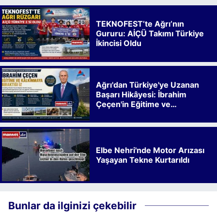
TEKNOFEST’te Ağrı’nın
Gururu: AİÇÜ Takımı Türkiye
İkincisi Oldu
Ağrı'dan Türkiye'ye Uzanan
Başarı Hikâyesi: İbrahim
Çeçen'in Eğitime ve
Kalkınmaya Bıraktığı İz
Elbe Nehri'nde Motor Arızası
Yaşayan Tekne Kurtarıldı
Bunlar da ilginizi çekebilir