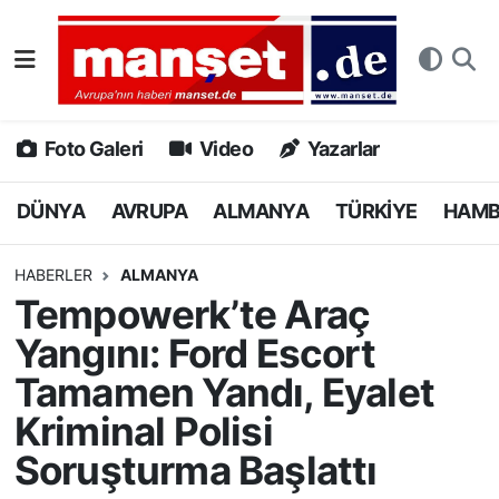
DÜNYA
Nöbetçi Eczaneler
AVRUPA
Hava Durumu
Foto Galeri
Video
Yazarlar
ALMANYA
Namaz Vakitleri
DÜNYA
AVRUPA
ALMANYA
TÜRKİYE
HAM
TÜRKİYE
Trafik Durumu
HABERLER
ALMANYA
Tempowerk’te Araç
HAMBURG
Puan Durumu ve Fikstür
Yangını: Ford Escort
SPOR
Tüm Manşetler
Tamamen Yandı, Eyalet
Kriminal Polisi
DEUTSCH
Son Dakika Haberleri
Soruşturma Başlattı
EKONOMİ
Haber Arşivi