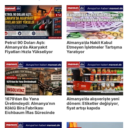
Petrol 90 Doları Aştı:
Almanya’da Nakit Kabul
Almanya'da Akaryakıt
Etmeyen İşletmeler Tartışma
Fiyatları Hızla Yükseliyor
Yaratıyor
1679’dan Bu Yana
Almanya’da alışverişte yeni
Üretimdeydi: Almanya’nın
dönem: Etiketler değişiyor,
Köklü Bira Fabrikası
fiyat artışı kapıda
Eichbaum İflas Sürecinde