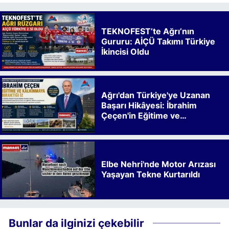
TEKNOFEST’te Ağrı’nın
Gururu: AİÇÜ Takımı Türkiye
İkincisi Oldu
Ağrı'dan Türkiye'ye Uzanan
Başarı Hikâyesi: İbrahim
Çeçen'in Eğitime ve
Kalkınmaya Bıraktığı İz
Elbe Nehri'nde Motor Arızası
Yaşayan Tekne Kurtarıldı
Bunlar da ilginizi çekebilir