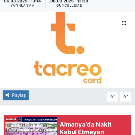
06.03.2025 - 13:14
06.03.2025 - 13:30
YAYINLANMA
GÜNCELLEME
SİYASET
SAĞLIK
Paylaş
-
+
A
A
Almanya’da Nakit
Kabul Etmeyen