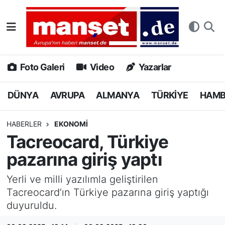
DÜNYA
Nöbetçi Eczaneler
AVRUPA
Hava Durumu
Foto Galeri
Video
Yazarlar
ALMANYA
Namaz Vakitleri
DÜNYA
AVRUPA
ALMANYA
TÜRKİYE
HAM
TÜRKİYE
Trafik Durumu
HABERLER
EKONOMİ
Tacreocard, Türkiye
HAMBURG
Puan Durumu ve Fikstür
pazarına giriş yaptı
SPOR
Tüm Manşetler
Yerli ve milli yazılımla geliştirilen
Tacreocard’ın Türkiye pazarına giriş yaptığı
DEUTSCH
Son Dakika Haberleri
duyuruldu.
EKONOMİ
Haber Arşivi