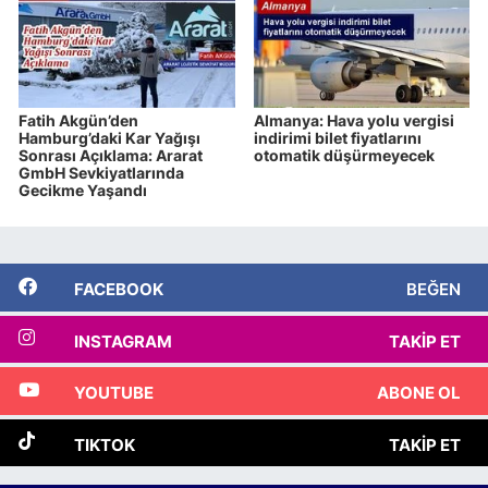
Fatih Akgün’den
Almanya: Hava yolu vergisi
Hamburg’daki Kar Yağışı
indirimi bilet fiyatlarını
Sonrası Açıklama: Ararat
otomatik düşürmeyecek
GmbH Sevkiyatlarında
Gecikme Yaşandı
FACEBOOK
BEĞEN
INSTAGRAM
TAKIP ET
YOUTUBE
ABONE OL
TIKTOK
TAKIP ET