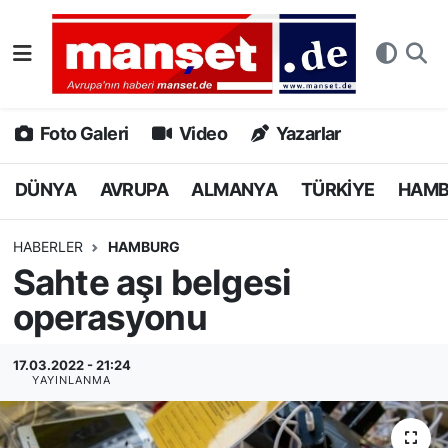
DÜNYA
Nöbetçi Eczaneler
AVRUPA
Hava Durumu
Foto Galeri
Video
Yazarlar
ALMANYA
Namaz Vakitleri
DÜNYA
AVRUPA
ALMANYA
TÜRKİYE
HAM
TÜRKİYE
Trafik Durumu
HABERLER
HAMBURG
Sahte aşı belgesi
HAMBURG
Puan Durumu ve Fikstür
operasyonu
SPOR
Tüm Manşetler
17.03.2022 - 21:24
DEUTSCH
Son Dakika Haberleri
YAYINLANMA
EKONOMİ
Haber Arşivi