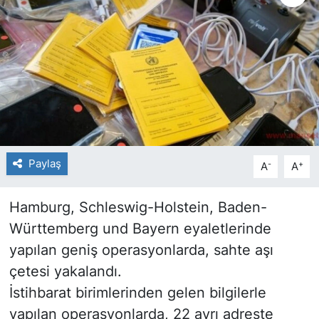
SİYASET
SAĞLIK
Paylaş
-
+
A
A
Hamburg, Schleswig-Holstein, Baden-
Württemberg und Bayern eyaletlerinde
yapılan geniş operasyonlarda, sahte aşı
çetesi yakalandı.
İstihbarat birimlerinden gelen bilgilerle
yapılan operasyonlarda, 22 ayrı adreste