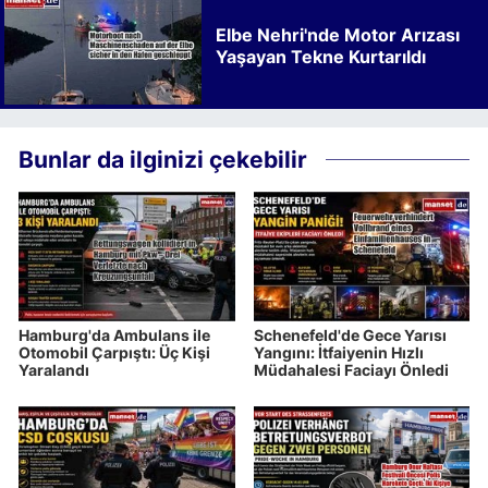
Elbe Nehri'nde Motor Arızası
Yaşayan Tekne Kurtarıldı
Bunlar da ilginizi çekebilir
Hamburg'da Ambulans ile
Schenefeld'de Gece Yarısı
Otomobil Çarpıştı: Üç Kişi
Yangını: İtfaiyenin Hızlı
Yaralandı
Müdahalesi Faciayı Önledi