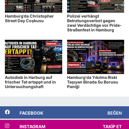
Hamburg’da Christopher
Polizei verhängt
Street Day Coşkusu
Betretungsverbot gegen
zwei Verdächtige vor Pride-
Straßenfest in Hamburg
Autodieb in Harburg auf
Hamburg'da Yıkılma Riski
frischer Tat ertappt und in
Taşıyan Binada Su Borusu
Untersuchungshaft
Paniği
FACEBOOK
BEĞEN
INSTAGRAM
TAKIP ET