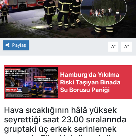
Paylaş
-
+
A
A
Hamburg'da Yıkılma
Riski Taşıyan Binada
Su Borusu Paniği
Hava sıcaklığının hâlâ yüksek
seyrettiği saat 23.00 sıralarında
gruptaki üç erkek serinlemek