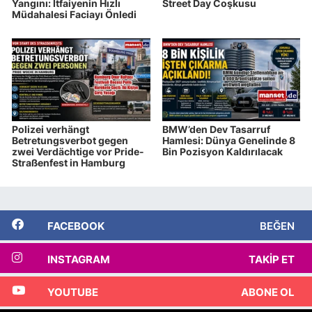
Yangını: İtfaiyenin Hızlı
Street Day Coşkusu
Müdahalesi Faciayı Önledi
Polizei verhängt
BMW’den Dev Tasarruf
Betretungsverbot gegen
Hamlesi: Dünya Genelinde 8
zwei Verdächtige vor Pride-
Bin Pozisyon Kaldırılacak
Straßenfest in Hamburg
FACEBOOK
BEĞEN
INSTAGRAM
TAKIP ET
YOUTUBE
ABONE OL