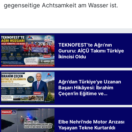
gegenseitige Achtsamkeit am Wasser ist.
TEKNOFEST’te Ağrı’nın
Gururu: AİÇÜ Takımı Türkiye
İkincisi Oldu
Ağrı'dan Türkiye'ye Uzanan
Başarı Hikâyesi: İbrahim
Çeçen'in Eğitime ve
Kalkınmaya Bıraktığı İz
Elbe Nehri'nde Motor Arızası
Yaşayan Tekne Kurtarıldı