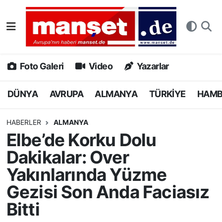
DÜNYA
Nöbetçi Eczaneler
AVRUPA
Hava Durumu
Foto Galeri
Video
Yazarlar
ALMANYA
Namaz Vakitleri
DÜNYA
AVRUPA
ALMANYA
TÜRKİYE
HAM
TÜRKİYE
Trafik Durumu
HABERLER
ALMANYA
Elbe’de Korku Dolu
HAMBURG
Puan Durumu ve Fikstür
Dakikalar: Over
SPOR
Tüm Manşetler
Yakınlarında Yüzme
Gezisi Son Anda Faciasız
DEUTSCH
Son Dakika Haberleri
Bitti
EKONOMİ
Haber Arşivi